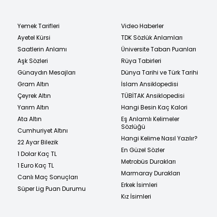
Yemek Tarifleri
Video Haberler
Ayetel Kürsi
TDK Sözlük Anlamları
Saatlerin Anlamı
Üniversite Taban Puanları
Aşk Sözleri
Rüya Tabirleri
Günaydın Mesajları
Dünya Tarihi ve Türk Tarihi
Gram Altın
İslam Ansiklopedisi
Çeyrek Altın
TÜBİTAK Ansiklopedisi
Yarım Altın
Hangi Besin Kaç Kalori
Ata Altın
Eş Anlamlı Kelimeler
Sözlüğü
Cumhuriyet Altını
Hangi Kelime Nasıl Yazılır?
22 Ayar Bilezik
En Güzel Sözler
1 Dolar Kaç TL
Metrobüs Durakları
1 Euro Kaç TL
Marmaray Durakları
Canlı Maç Sonuçları
Erkek İsimleri
Süper Lig Puan Durumu
Kız İsimleri