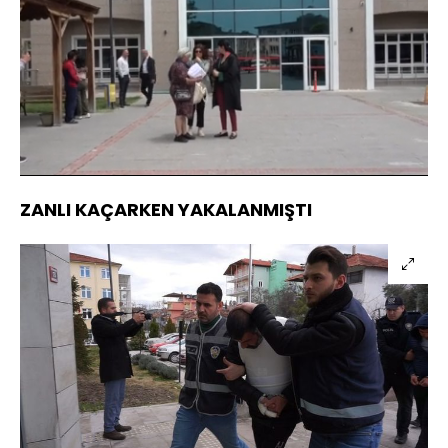
Yüklendi
:
17.37%
Sesi
Oynatma
Aç
Hızı
ZANLI KAÇARKEN YAKALANMIŞTI