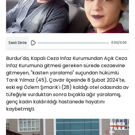
Sesli Dinle
0:00
/
0:00
Burdur'da, Kapalı Ceza İnfaz Kurumundan Açık Ceza
İnfaz Kurumuna gitmesi gereken sürede cezaevine
gitmeyen, "kasten yaralama" suçundan hükümlü
Tarık Yılmaz (45), Çavdır ilçesinde 8 Şubat 2024'te,
eski eşi Özlem Şımarık'ı (28) kaldığı otel odasında av
tüfeğiyle vurduktan sonra bıçakla ağır yaralamış,
genç kadın kaldırıldığı hastanede hayatını
kaybetmişti.