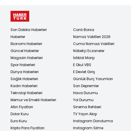
Son Dakika Haberleri
Canlı Borsa
Haberler
Namaz Vakitleri 2026
Ekonomi Haberleri
Cuma Namazı Vakitleri
Güncel Haberler
Nöbetçi Eczaneler
Magazin Haberleri
İstiklal Marşı
Spor Haberleri
E Okul VBS
Dünya Haberleri
E Devlet Giriş
Sağlık Haberleri
Günlük Burç Yorumları
Kadın Haberleri
Son Depremler
Teknoloji Haberleri
Hava Durumu
Memur ve Emekli Haberleri
Yol Durumu
Altın Fiyatları
Sinema Rehberi
Dolar Kuru
TV Yayın Akışı
Euro Kuru
Instagram Dondurma
Kripto Para Fiyatları
Instagram Silme