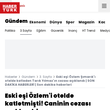
Canlı
Gündem
Ekonomi
Dünya
Spor
Magazin
Kadın
3.Sayfa
Politika
Eğitim
Güvenlik
İnanç
HT Trend
Medy
Haberler
Gündem
3. Sayfa
Eski eşi Özlem Şımarık'ı
otelde katleden Tarık Yılmaz'ın cezası açıklandı | SON
DAKİKA HABERLERİ | Son dakika haberleri
Eski eşi Özlem'i otelde
katletmişti! Caninin cezası