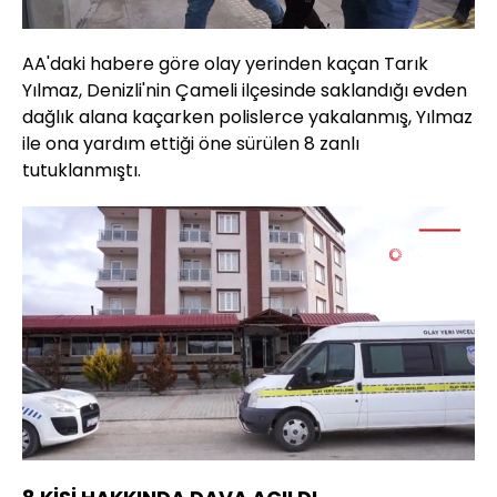
AA'daki habere göre olay yerinden kaçan Tarık
Yılmaz, Denizli'nin Çameli ilçesinde saklandığı evden
dağlık alana kaçarken polislerce yakalanmış, Yılmaz
ile ona yardım ettiği öne sürülen 8 zanlı
tutuklanmıştı.
Yüklendi
:
29.46%
Sesi
Oynatma
360
Aç
Hızı