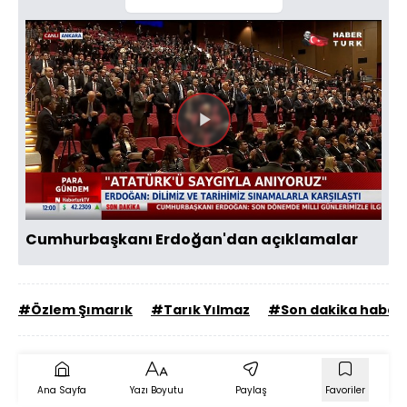
Videoyu
Oynat
Cumhurbaşkanı Erdoğan'dan açıklamalar
#Özlem Şımarık
#Tarık Yılmaz
#Son dakika haberl
Ana Sayfa
Yazı Boyutu
Paylaş
Favoriler