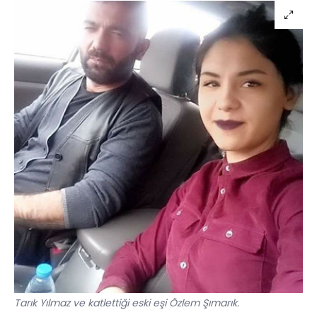
Tarık Yılmaz ve katlettiği eski eşi Özlem Şımarık.