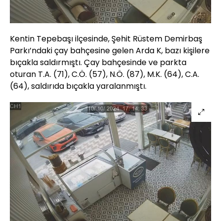
Kentin Tepebaşı ilçesinde, Şehit Rüstem Demirbaş
Parkı’ndaki çay bahçesine gelen Arda K, bazı kişilere
bıçakla saldırmıştı. Çay bahçesinde ve parkta
oturan T.A. (71), C.Ö. (57), N.Ö. (87), M.K. (64), C.A.
(64), saldırıda bıçakla yaralanmıştı.