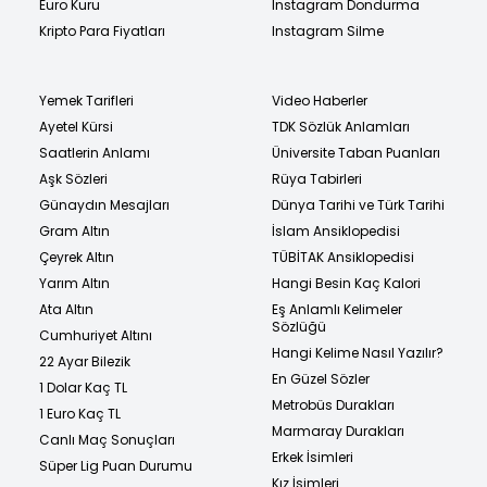
Euro Kuru
Instagram Dondurma
Kripto Para Fiyatları
Instagram Silme
Yemek Tarifleri
Video Haberler
Ayetel Kürsi
TDK Sözlük Anlamları
Saatlerin Anlamı
Üniversite Taban Puanları
Aşk Sözleri
Rüya Tabirleri
Günaydın Mesajları
Dünya Tarihi ve Türk Tarihi
Gram Altın
İslam Ansiklopedisi
Çeyrek Altın
TÜBİTAK Ansiklopedisi
Yarım Altın
Hangi Besin Kaç Kalori
Ata Altın
Eş Anlamlı Kelimeler
Sözlüğü
Cumhuriyet Altını
Hangi Kelime Nasıl Yazılır?
22 Ayar Bilezik
En Güzel Sözler
1 Dolar Kaç TL
Metrobüs Durakları
1 Euro Kaç TL
Marmaray Durakları
Canlı Maç Sonuçları
Erkek İsimleri
Süper Lig Puan Durumu
Kız İsimleri