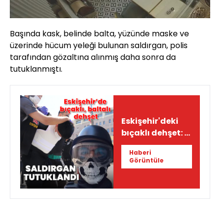
Başında kask, belinde balta, yüzünde maske ve
üzerinde hücum yeleği bulunan saldırgan, polis
tarafından gözaltına alınmış daha sonra da
tutuklanmıştı.
Eskişehir'deki
bıçaklı dehşet: 5
kişiyi yaralayan
Haberi
18 yaşındaki
Görüntüle
saldırgan
tutuklandı