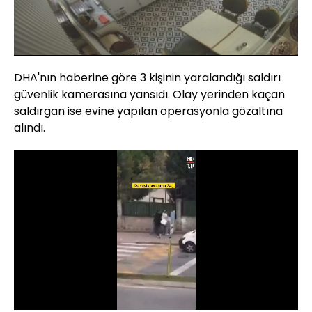
Yüklendi
:
32.08%
Sesi
Oynatma
Aç
Hızı
DHA'nın haberine göre 3 kişinin yaralandığı saldırı
güvenlik kamerasına yansıdı. Olay yerinden kaçan
saldırgan ise evine yapılan operasyonla gözaltına
alındı.
Yüklendi
:
100.00%
Sesi
Oynatma
720
Aç
Hızı