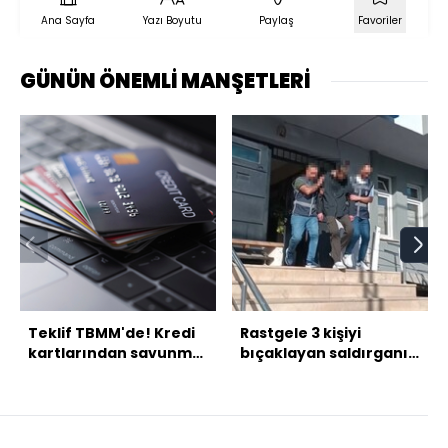
Ana Sayfa
Yazı Boyutu
Paylaş
Favoriler
GÜNÜN ÖNEMLİ MANŞETLERİ
Teklif TBMM'de! Kredi
Rastgele 3 kişiyi
kartlarından savunma
bıçaklayan saldırganın
sanayii fonu ücreti
ifadesi ortaya çıktı!
alınacak