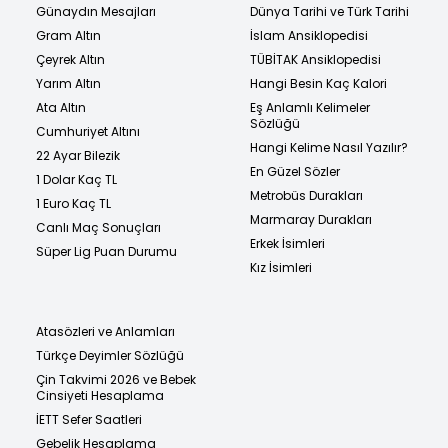
Günaydın Mesajları
Dünya Tarihi ve Türk Tarihi
Gram Altın
İslam Ansiklopedisi
Çeyrek Altın
TÜBİTAK Ansiklopedisi
Yarım Altın
Hangi Besin Kaç Kalori
Ata Altın
Eş Anlamlı Kelimeler
Sözlüğü
Cumhuriyet Altını
Hangi Kelime Nasıl Yazılır?
22 Ayar Bilezik
En Güzel Sözler
1 Dolar Kaç TL
Metrobüs Durakları
1 Euro Kaç TL
Marmaray Durakları
Canlı Maç Sonuçları
Erkek İsimleri
Süper Lig Puan Durumu
Kız İsimleri
Atasözleri ve Anlamları
Türkçe Deyimler Sözlüğü
Çin Takvimi 2026 ve Bebek
Cinsiyeti Hesaplama
İETT Sefer Saatleri
Gebelik Hesaplama