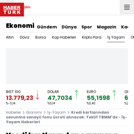
Canlı
Ekonomi
Gündem
Dünya
Spor
Magazin
Kadı
İş Yaşam
Altın
Döviz
Borsa
Kap Haberleri
Kripto Para
O
BIST 100
DOLAR
EURO
GRAM
13.779,23
47,7034
55,1598
6.
%-0,14
%0,14
%0,40
%2,92
Haberler
Ekonomi
İş-Yaşam
Kredi kartlarından
savunma sanayii fonu ücreti alınacak: Teklif TBMM'de - İş-
Yaşam Haberleri