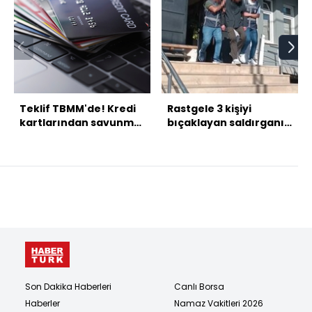
Teklif TBMM'de! Kredi
Rastgele 3 kişiyi
kartlarından savunma
bıçaklayan saldırganın
sanayii fonu ücreti
ifadesi ortaya çıktı!
alınacak
Son Dakika Haberleri
Canlı Borsa
Haberler
Namaz Vakitleri 2026