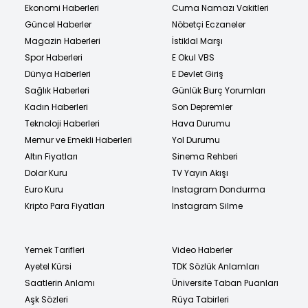
Ekonomi Haberleri
Cuma Namazı Vakitleri
Güncel Haberler
Nöbetçi Eczaneler
Magazin Haberleri
İstiklal Marşı
Spor Haberleri
E Okul VBS
Dünya Haberleri
E Devlet Giriş
Sağlık Haberleri
Günlük Burç Yorumları
Kadın Haberleri
Son Depremler
Teknoloji Haberleri
Hava Durumu
Memur ve Emekli Haberleri
Yol Durumu
Altın Fiyatları
Sinema Rehberi
Dolar Kuru
TV Yayın Akışı
Euro Kuru
Instagram Dondurma
Kripto Para Fiyatları
Instagram Silme
Yemek Tarifleri
Video Haberler
Ayetel Kürsi
TDK Sözlük Anlamları
Saatlerin Anlamı
Üniversite Taban Puanları
Aşk Sözleri
Rüya Tabirleri