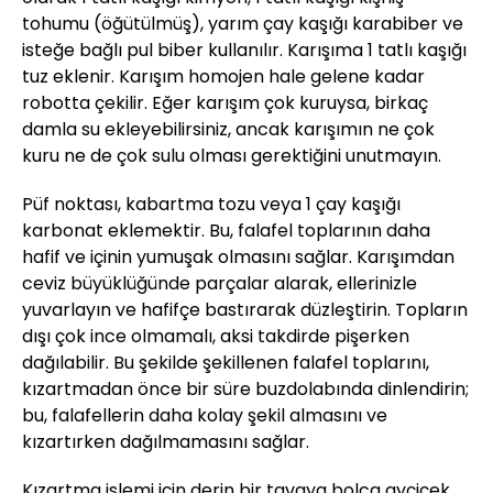
tohumu (öğütülmüş), yarım çay kaşığı karabiber ve
isteğe bağlı pul biber kullanılır. Karışıma 1 tatlı kaşığı
tuz eklenir. Karışım homojen hale gelene kadar
robotta çekilir. Eğer karışım çok kuruysa, birkaç
damla su ekleyebilirsiniz, ancak karışımın ne çok
kuru ne de çok sulu olması gerektiğini unutmayın.
Püf noktası, kabartma tozu veya 1 çay kaşığı
karbonat eklemektir. Bu, falafel toplarının daha
hafif ve içinin yumuşak olmasını sağlar. Karışımdan
ceviz büyüklüğünde parçalar alarak, ellerinizle
yuvarlayın ve hafifçe bastırarak düzleştirin. Topların
dışı çok ince olmamalı, aksi takdirde pişerken
dağılabilir. Bu şekilde şekillenen falafel toplarını,
kızartmadan önce bir süre buzdolabında dinlendirin;
bu, falafellerin daha kolay şekil almasını ve
kızartırken dağılmamasını sağlar.
Kızartma işlemi için derin bir tavaya bolca ayçiçek