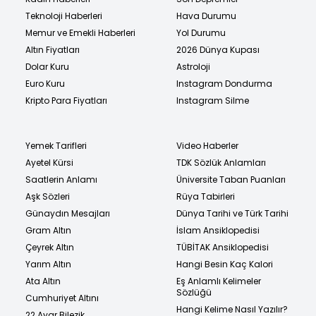
Teknoloji Haberleri
Hava Durumu
Memur ve Emekli Haberleri
Yol Durumu
Altın Fiyatları
2026 Dünya Kupası
Dolar Kuru
Astroloji
Euro Kuru
Instagram Dondurma
Kripto Para Fiyatları
Instagram Silme
Yemek Tarifleri
Video Haberler
Ayetel Kürsi
TDK Sözlük Anlamları
Saatlerin Anlamı
Üniversite Taban Puanları
Aşk Sözleri
Rüya Tabirleri
Günaydın Mesajları
Dünya Tarihi ve Türk Tarihi
Gram Altın
İslam Ansiklopedisi
Çeyrek Altın
TÜBİTAK Ansiklopedisi
Yarım Altın
Hangi Besin Kaç Kalori
Ata Altın
Eş Anlamlı Kelimeler
Sözlüğü
Cumhuriyet Altını
Hangi Kelime Nasıl Yazılır?
22 Ayar Bilezik