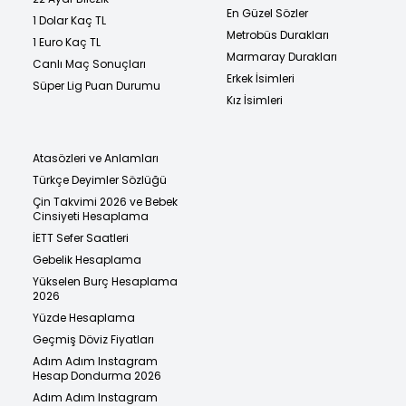
En Güzel Sözler
1 Dolar Kaç TL
Metrobüs Durakları
1 Euro Kaç TL
Marmaray Durakları
Canlı Maç Sonuçları
Erkek İsimleri
Süper Lig Puan Durumu
Kız İsimleri
Atasözleri ve Anlamları
Türkçe Deyimler Sözlüğü
Çin Takvimi 2026 ve Bebek
Cinsiyeti Hesaplama
İETT Sefer Saatleri
Gebelik Hesaplama
Yükselen Burç Hesaplama
2026
Yüzde Hesaplama
Geçmiş Döviz Fiyatları
Adım Adım Instagram
Hesap Dondurma 2026
Adım Adım Instagram