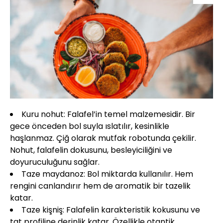
Kuru nohut: Falafel’in temel malzemesidir. Bir
gece önceden bol suyla ıslatılır, kesinlikle
haşlanmaz. Çiğ olarak mutfak robotunda çekilir.
Nohut, falafelin dokusunu, besleyiciliğini ve
doyuruculuğunu sağlar.
Taze maydanoz: Bol miktarda kullanılır. Hem
rengini canlandırır hem de aromatik bir tazelik
katar.
Taze kişniş: Falafelin karakteristik kokusunu ve
tat profiline derinlik katar. Özellikle otantik