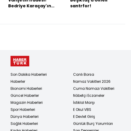
Bedriye Karaçay'ın
santrfor!
katilinden kan
donduran itiraf!
Son Dakika Haberleri
Canlı Borsa
Haberler
Namaz Vakitleri 2026
Ekonomi Haberleri
Cuma Namazı Vakitleri
Güncel Haberler
Nöbetçi Eczaneler
Magazin Haberleri
İstiklal Marşı
Spor Haberleri
E Okul VBS
Dünya Haberleri
E Devlet Giriş
Sağlık Haberleri
Günlük Burç Yorumları
Kadın Haberleri
Son Depremler