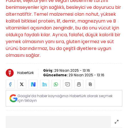
Falafel, vejetaryen ve vegan beslenme tarzını
benimseyenler için sağlıklı, besleyici ve doyurucu bir
alternatiftir. Temel malzemesi olan nohut, yüksek
kaliteli bitkisel protein, lif, demir, magnezyum ve B
vitaminleri açısından zengindir, bu da onu vücut için
oldukça faydalı kılar. Ayrıca, falafel, düşük kalorili bir
yemek olmasının yanı sıra, gluten içermez ve süt
ürünü barındırmaz, bu da çeşitli diyetlere uygun
olmasını sağlar.
Giriş:
29 Nisan 2025 - 13:16
Habertürk
Güncelleme:
29 Nisan 2025 - 13:16
Google’da haber kaynağınızı Habertürk olarak seçmek
için tıklayın