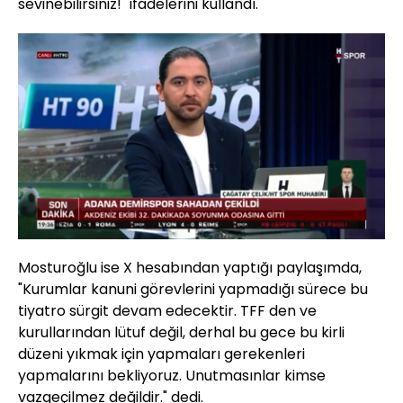
sevinebilirsiniz!" ifadelerini kullandı.
Yüklendi
:
9.02%
Sesi
Oynatma
Aç
Hızı
Mosturoğlu ise X hesabından yaptığı paylaşımda,
"Kurumlar kanuni görevlerini yapmadığı sürece bu
tiyatro sürgit devam edecektir. TFF den ve
kurullarından lütuf değil, derhal bu gece bu kirli
düzeni yıkmak için yapmaları gerekenleri
yapmalarını bekliyoruz. Unutmasınlar kimse
vazgeçilmez değildir." dedi.