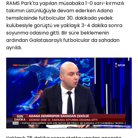
RAMS Park'ta yapılan müsabaka 1-0 sarı-kırmızılı
takımın üstünlüğüyle devam ederken Adana
temsilcisinde futbolcular 30. dakikada yedek
kulübesiyle görüştü ve yaklaşık 3-4 dakika sonra
soyunma odasına gitti. Bir süre beklemenin
ardından Galatasaraylı futbolcular da sahadan
ayrıldı.
Yüklendi
:
6.14%
Sesi
Oynatma
Aç
Hızı