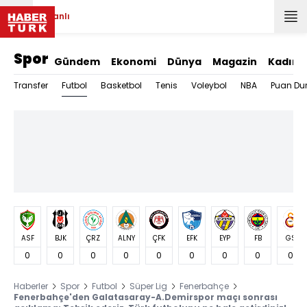
Canlı
Spor
Gündem
Ekonomi
Dünya
Magazin
Kadın
Futbol
Transfer
Basketbol
Tenis
Voleybol
NBA
Puan Du
ASF
BJK
ÇRZ
ALNY
ÇFK
EFK
EYP
FB
GS
0
0
0
0
0
0
0
0
0
Haberler
Spor
Futbol
Süper Lig
Fenerbahçe
Fenerbahçe'den Galatasaray-A.Demirspor maçı sonrası