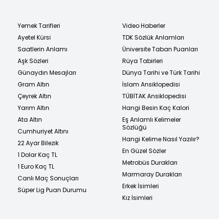
Yemek Tarifleri
Video Haberler
Ayetel Kürsi
TDK Sözlük Anlamları
Saatlerin Anlamı
Üniversite Taban Puanları
Aşk Sözleri
Rüya Tabirleri
Günaydın Mesajları
Dünya Tarihi ve Türk Tarihi
Gram Altın
İslam Ansiklopedisi
Çeyrek Altın
TÜBİTAK Ansiklopedisi
Yarım Altın
Hangi Besin Kaç Kalori
Ata Altın
Eş Anlamlı Kelimeler
Sözlüğü
Cumhuriyet Altını
Hangi Kelime Nasıl Yazılır?
22 Ayar Bilezik
En Güzel Sözler
1 Dolar Kaç TL
Metrobüs Durakları
1 Euro Kaç TL
Marmaray Durakları
Canlı Maç Sonuçları
Erkek İsimleri
Süper Lig Puan Durumu
Kız İsimleri