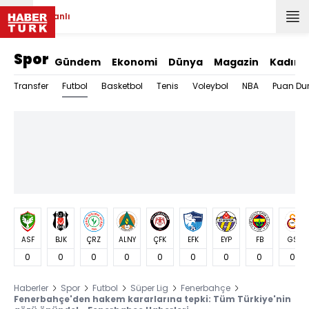
Canlı
Spor
Gündem
Ekonomi
Dünya
Magazin
Kadın
Futbol
Transfer
Basketbol
Tenis
Voleybol
NBA
Puan Du
ASF
BJK
ÇRZ
ALNY
ÇFK
EFK
EYP
FB
GS
0
0
0
0
0
0
0
0
0
Haberler
Spor
Futbol
Süper Lig
Fenerbahçe
Fenerbahçe'den hakem kararlarına tepki: Tüm Türkiye'nin