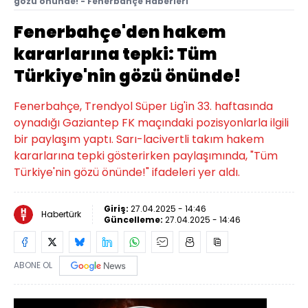
gözü önünde! - Fenerbahçe Haberleri
Fenerbahçe'den hakem
kararlarına tepki: Tüm
Türkiye'nin gözü önünde!
Fenerbahçe, Trendyol Süper Lig'in 33. haftasında
oynadığı Gaziantep FK maçındaki pozisyonlarla ilgili
bir paylaşım yaptı. Sarı-lacivertli takım hakem
kararlarına tepki gösterirken paylaşımında, "Tüm
Türkiye'nin gözü önünde!" ifadeleri yer aldı.
Giriş:
27.04.2025 - 14:46
Habertürk
Güncelleme:
27.04.2025 - 14:46
ABONE OL