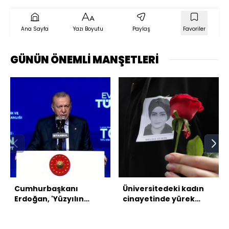
Ana Sayfa
Yazı Boyutu
Paylaş
Favoriler
GÜNÜN ÖNEMLİ MANŞETLERİ
Cumhurbaşkanı
Üniversitedeki kadın
Erdoğan, 'Yüzyılın
cinayetinde yürek
Konut Projesi'ni
yakan detaylar
açıkladı