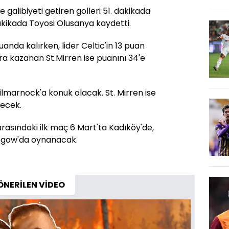
e galibiyeti getiren golleri 51. dakikada
kikada Toyosi Olusanya kaydetti.
anda kalırken, lider Celtic'in 13 puan
ra kazanan St.Mirren ise puanını 34'e
lmarnock'a konuk olacak. St. Mirren ise
ecek.
rasındaki ilk maç 6 Mart'ta Kadıköy'de,
asgow'da oynanacak.
ÖNERİLEN VİDEO