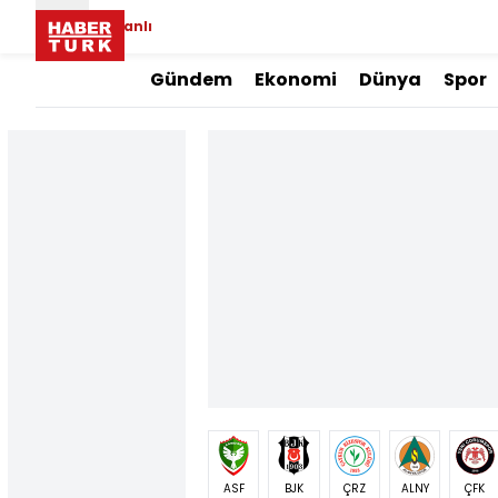
Canlı
Gündem
Ekonomi
Dünya
Spor
ASF
BJK
ÇRZ
ALNY
ÇFK