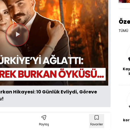
Öze
TÜMÜ
Videoyu
Oynat
Kay
De
haf
a
kan Hikayesi: 10 Günlük Evliydi, Göreve
bl
u!
kor
Paylaş
Favoriler