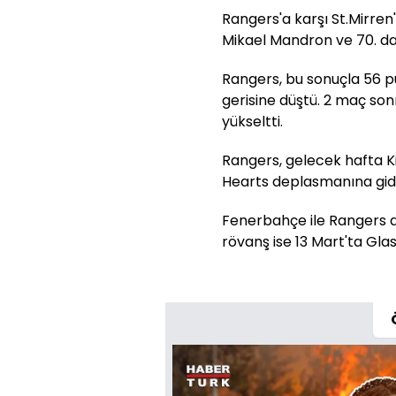
Rangers'a karşı St.Mirren'
Mikael Mandron ve 70. da
Rangers, bu sonuçla 56 pu
gerisine düştü. 2 maç son
yükseltti.
Rangers, gelecek hafta Ki
Hearts deplasmanına gid
Fenerbahçe ile Rangers a
rövanş ise 13 Mart'ta Gl