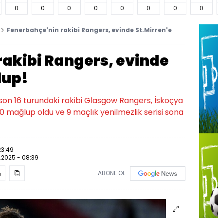
0
0
0
0
0
0
0
0
Fenerbahçe'nin rakibi Rangers, evinde St.Mirren'e
rakibi Rangers, evinde
lup!
son 16 turundaki rakibi Glasgow Rangers, İskoçya
2-0 mağlup oldu ve 9 maçlık yenilmezlik serisi sona
23:49
.2025 - 08:39
ABONE OL