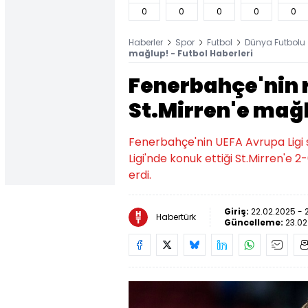
0
0
0
0
0
Haberler
Spor
Futbol
Dünya Futbolu
mağlup! - Futbol Haberleri
Fenerbahçe'nin 
St.Mirren'e mağ
Fenerbahçe'nin UEFA Avrupa Ligi 
Ligi'nde konuk ettiği St.Mirren'e 
erdi.
Giriş:
22.02.2025 - 
Habertürk
Güncelleme:
23.02