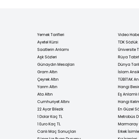
Yemek Tarifleri
Video Habe
Ayetel Kürsi
TDK Sözlük
i
Saatlerin Anlamı
Üniversite
Aşk Sözleri
Rüya Tabirl
Günaydın Mesajları
Dünya Tarih
Gram Altın
İslam Ansi
Çeyrek Altın
TÜBİTAK An
Yarım Altın
Hangi Besi
Ata Altın
Eş Anlamlı 
Cumhuriyet Altını
Hangi Kelim
22 Ayar Bilezik
En Güzel Sö
1 Dolar Kaç TL
Metrobüs D
1 Euro Kaç TL
Marmaray D
Canlı Maç Sonuçları
Erkek İsimle
Süper Lig Puan Durumu
Kız İsimleri