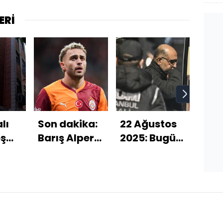
ERİ
lı
Son dakika:
22 Ağustos
Akc
eş
Barış Alper
2025: Bugün
diş 
ndu!
Yılmaz...
ne oldu?
çıkt