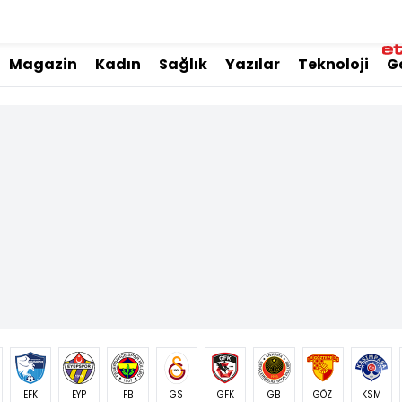
Magazin
Kadın
Sağlık
Yazılar
Teknoloji
G
EFK
EYP
FB
GS
GFK
GB
GÖZ
KSM