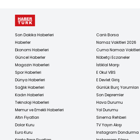
Son Dakika Haberleri
Canlı Borsa
Haberler
Namaz Vakitleri 2026
Ekonomi Haberleri
Cuma Namazı Vakitler
Güncel Haberler
Nöbetçi Eczaneler
Magazin Haberleri
İstiklal Marşı
Spor Haberleri
E Okul VBS
Dünya Haberleri
E Devlet Giriş
Sağlık Haberleri
Günlük Burç Yorumları
Kadın Haberleri
Son Depremler
Teknoloji Haberleri
Hava Durumu
Memur ve Emekli Haberleri
Yol Durumu
Altın Fiyatları
Sinema Rehberi
Dolar Kuru
TV Yayın Akışı
Euro Kuru
Instagram Dondurma
Kripto Para Fiyatları
Instagram Silme