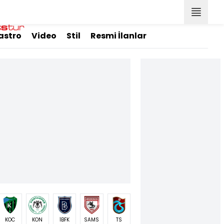
astro
Video
Stil
Resmi İlanlar
KOC
KON
İBFK
SAMS
TS