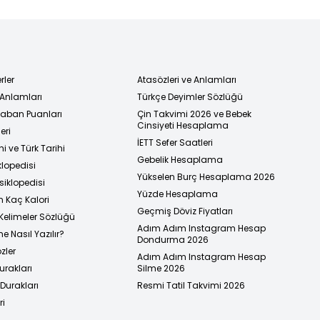
rler
Atasözleri ve Anlamları
 Anlamları
Türkçe Deyimler Sözlüğü
 Taban Puanları
Çin Takvimi 2026 ve Bebek
Cinsiyeti Hesaplama
eri
İETT Sefer Saatleri
i ve Türk Tarihi
Gebelik Hesaplama
klopedisi
Yükselen Burç Hesaplama 2026
siklopedisi
Yüzde Hesaplama
n Kaç Kalori
Geçmiş Döviz Fiyatları
Kelimeler Sözlüğü
Adım Adım Instagram Hesap
e Nasıl Yazılır?
Dondurma 2026
zler
Adım Adım Instagram Hesap
urakları
Silme 2026
urakları
Resmi Tatil Takvimi 2026
ri