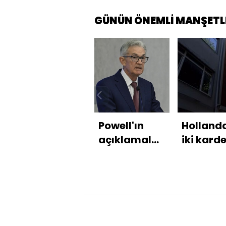
GÜNÜN ÖNEMLİ MANŞETL
Powell'ın
Hollanda
açıklamaları
iki kard
piyasaları
ölü bulu
coşturdu