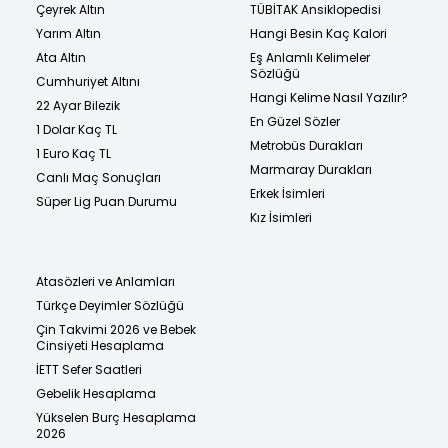
Çeyrek Altın
TÜBİTAK Ansiklopedisi
Yarım Altın
Hangi Besin Kaç Kalori
Ata Altın
Eş Anlamlı Kelimeler
Sözlüğü
Cumhuriyet Altını
Hangi Kelime Nasıl Yazılır?
22 Ayar Bilezik
En Güzel Sözler
1 Dolar Kaç TL
Metrobüs Durakları
1 Euro Kaç TL
Marmaray Durakları
Canlı Maç Sonuçları
Erkek İsimleri
Süper Lig Puan Durumu
Kız İsimleri
Atasözleri ve Anlamları
Türkçe Deyimler Sözlüğü
Çin Takvimi 2026 ve Bebek
Cinsiyeti Hesaplama
İETT Sefer Saatleri
Gebelik Hesaplama
Yükselen Burç Hesaplama
2026