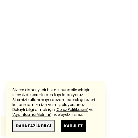
Sizlere daha iyi bir hizmet sunabilmek için
sitemizde çerezlerden faydalanıyoruz.
Sitemizi kullanmaya devam ederek çerezleri
Powered by
Translate
kullanmamıza izin vermiş oluyorsunuz.
Detaylı bilgi almak için
‘Çerez Politikasını’
ve
‘Aydınlatma Metnini’
inceleyebilirsiniz.
Bu çeviride
Google Translete
kullanılmıştır.
Anlam ve çeviri hatalarından
haberturk.com
DAHA FAZLA BİLGİ
KABUL ET
sorumlu değildir.