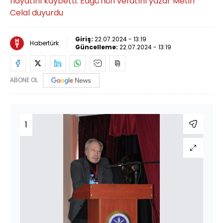
hayatını kaybetti. Edgü'nün vefatını yazar Metin
Celal duyurdu
Giriş:
22.07.2024 - 13:19
Habertürk
Güncelleme:
22.07.2024 - 13:19
ABONE OL
1