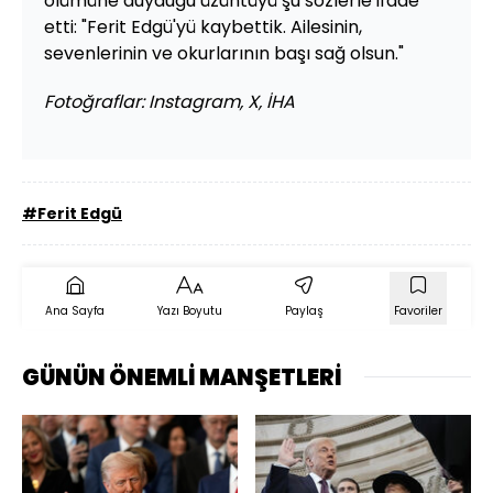
ölümüne duyduğu üzüntüyü şu sözlerle ifade
etti: "Ferit Edgü'yü kaybettik. Ailesinin,
sevenlerinin ve okurlarının başı sağ olsun."
Fotoğraflar: Instagram, X, İHA
#Ferit Edgü
Ana Sayfa
Yazı Boyutu
Paylaş
Favoriler
GÜNÜN ÖNEMLİ MANŞETLERİ