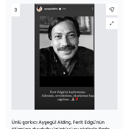
3
Ünlü şarkıcı Ayşegül Aldinç, Ferit Edgü'nün