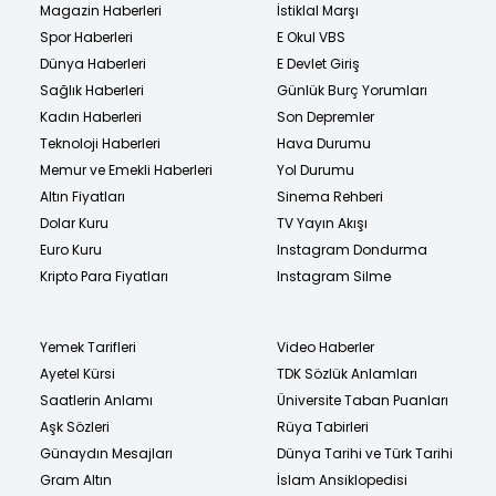
Magazin Haberleri
İstiklal Marşı
Spor Haberleri
E Okul VBS
Dünya Haberleri
E Devlet Giriş
Sağlık Haberleri
Günlük Burç Yorumları
Kadın Haberleri
Son Depremler
Teknoloji Haberleri
Hava Durumu
Memur ve Emekli Haberleri
Yol Durumu
Altın Fiyatları
Sinema Rehberi
Dolar Kuru
TV Yayın Akışı
Euro Kuru
Instagram Dondurma
Kripto Para Fiyatları
Instagram Silme
Yemek Tarifleri
Video Haberler
Ayetel Kürsi
TDK Sözlük Anlamları
Saatlerin Anlamı
Üniversite Taban Puanları
Aşk Sözleri
Rüya Tabirleri
Günaydın Mesajları
Dünya Tarihi ve Türk Tarihi
Gram Altın
İslam Ansiklopedisi