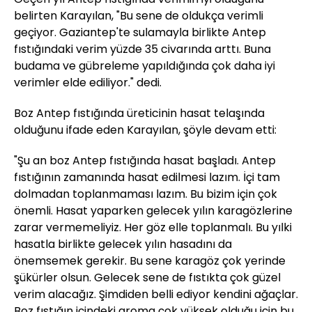
belirten Karayılan, "Bu sene de oldukça verimli
geçiyor. Gaziantep'te sulamayla birlikte Antep
fıstığındaki verim yüzde 35 civarında arttı. Buna
budama ve gübreleme yapıldığında çok daha iyi
verimler elde ediliyor." dedi.
Boz Antep fıstığında üreticinin hasat telaşında
olduğunu ifade eden Karayılan, şöyle devam etti:
"Şu an boz Antep fıstığında hasat başladı. Antep
fıstığının zamanında hasat edilmesi lazım. İçi tam
dolmadan toplanmaması lazım. Bu bizim için çok
önemli. Hasat yaparken gelecek yılın karagözlerine
zarar vermemeliyiz. Her göz elle toplanmalı. Bu yılki
hasatla birlikte gelecek yılın hasadını da
önemsemek gerekir. Bu sene karagöz çok yerinde
şükürler olsun. Gelecek sene de fıstıkta çok güzel
verim alacağız. Şimdiden belli ediyor kendini ağaçlar.
Boz fıstığın içindeki aroma çok yüksek olduğu için bu