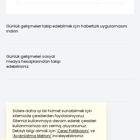
Günlük gelişmeleri takip edebilmek için habertürk uygulamasını
indirin
Günlük gelişmeleri sosyal
medya hesaplarından takip
edebilirsiniz.
Sizlere daha iyi bir hizmet sunabilmek için
sitemizde çerezlerden faydalanıyoruz.
Sitemizi kullanmaya devam ederek çerezleri
Powered by
Translate
kullanmamıza izin vermiş oluyorsunuz.
Detaylı bilgi almak için
‘Çerez Politikasını’
ve
‘Aydınlatma Metnini’
inceleyebilirsiniz.