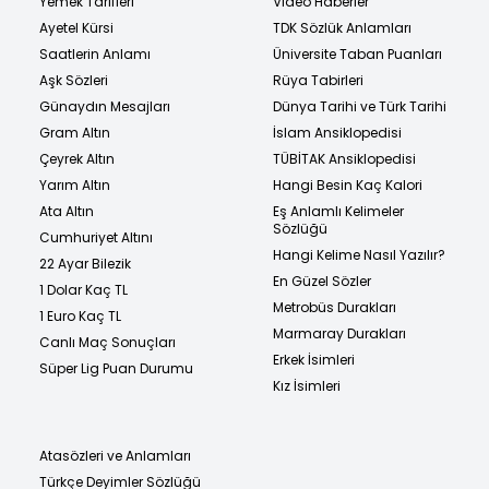
Yemek Tarifleri
Video Haberler
Ayetel Kürsi
TDK Sözlük Anlamları
Saatlerin Anlamı
Üniversite Taban Puanları
Aşk Sözleri
Rüya Tabirleri
Günaydın Mesajları
Dünya Tarihi ve Türk Tarihi
Gram Altın
İslam Ansiklopedisi
Çeyrek Altın
TÜBİTAK Ansiklopedisi
Yarım Altın
Hangi Besin Kaç Kalori
Ata Altın
Eş Anlamlı Kelimeler
Sözlüğü
Cumhuriyet Altını
Hangi Kelime Nasıl Yazılır?
22 Ayar Bilezik
En Güzel Sözler
1 Dolar Kaç TL
Metrobüs Durakları
1 Euro Kaç TL
Marmaray Durakları
Canlı Maç Sonuçları
Erkek İsimleri
Süper Lig Puan Durumu
Kız İsimleri
Atasözleri ve Anlamları
Türkçe Deyimler Sözlüğü