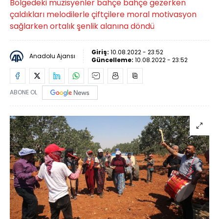
Bölgedeki müzisyenler bahçe bahçe gezerken
çaldıkları melodilerle çiftçilere moral motivasyon
sağlarken ortalık şenlik alanına döndü
Giriş:
10.08.2022 - 23:52
Anadolu Ajansı
Güncelleme:
10.08.2022 - 23:52
ABONE OL