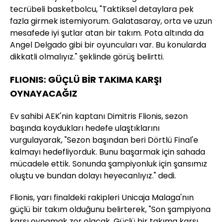
tecrübeli basketbolcu, "Taktiksel detaylara pek
fazla girmek istemiyorum. Galatasaray, orta ve uzun
mesafede iyi şutlar atan bir takım. Pota altında da
Angel Delgado gibi bir oyuncuları var. Bu konularda
dikkatli olmalıyız." şeklinde görüş belirtti.
FLIONIS: GÜÇLÜ BİR TAKIMA KARŞI
OYNAYACAĞIZ
Ev sahibi AEK'nin kaptanı Dimitris Flionis, sezon
başında koydukları hedefe ulaştıklarını
vurgulayarak, "Sezon başından beri Dörtlü Final'e
kalmayı hedefliyorduk. Bunu başarmak için sahada
mücadele ettik. Sonunda şampiyonluk için şansımız
oluştu ve bundan dolayı heyecanlıyız." dedi.
Flionis, yarı finaldeki rakipleri Unicaja Malaga'nın
güçlü bir takım olduğunu belirterek, "Son şampiyona
karşı oynamak zor olacak. Güçlü bir takıma karşı