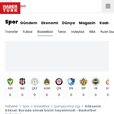
Canlı
Spor
Gündem
Ekonomi
Dünya
Magazin
Kadın
Basketbol
Transfer
Futbol
Tenis
Voleybol
NBA
Puan Du
ASF
BJK
ÇRZ
ALNY
ÇFK
EFK
EYP
FB
GS
0
0
0
0
0
0
0
0
0
Haberler
Spor
Basketbol
Şampiyonlar Ligi
Göksenin
Köksal: Burada olmak bizim hayalimizdi - Basketbol