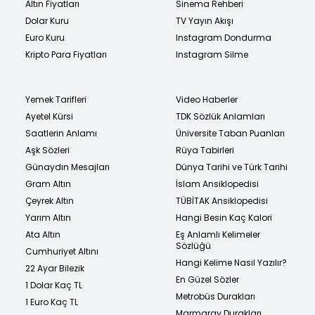
Altın Fiyatları
Sinema Rehberi
Dolar Kuru
TV Yayın Akışı
Euro Kuru
Instagram Dondurma
Kripto Para Fiyatları
Instagram Silme
Yemek Tarifleri
Video Haberler
Ayetel Kürsi
TDK Sözlük Anlamları
Saatlerin Anlamı
Üniversite Taban Puanları
Aşk Sözleri
Rüya Tabirleri
Günaydın Mesajları
Dünya Tarihi ve Türk Tarihi
Gram Altın
İslam Ansiklopedisi
Çeyrek Altın
TÜBİTAK Ansiklopedisi
Yarım Altın
Hangi Besin Kaç Kalori
Ata Altın
Eş Anlamlı Kelimeler
Sözlüğü
Cumhuriyet Altını
Hangi Kelime Nasıl Yazılır?
22 Ayar Bilezik
En Güzel Sözler
1 Dolar Kaç TL
Metrobüs Durakları
1 Euro Kaç TL
Marmaray Durakları