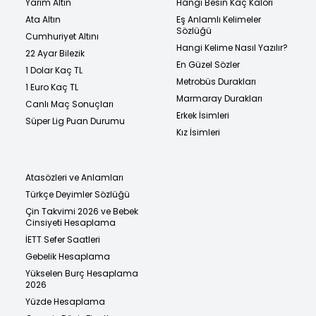
Yarım Altın
Hangi Besin Kaç Kalori
Ata Altın
Eş Anlamlı Kelimeler
Sözlüğü
Cumhuriyet Altını
Hangi Kelime Nasıl Yazılır?
22 Ayar Bilezik
En Güzel Sözler
1 Dolar Kaç TL
Metrobüs Durakları
1 Euro Kaç TL
Marmaray Durakları
Canlı Maç Sonuçları
Erkek İsimleri
Süper Lig Puan Durumu
Kız İsimleri
Atasözleri ve Anlamları
Türkçe Deyimler Sözlüğü
Çin Takvimi 2026 ve Bebek
Cinsiyeti Hesaplama
İETT Sefer Saatleri
Gebelik Hesaplama
Yükselen Burç Hesaplama
2026
Yüzde Hesaplama