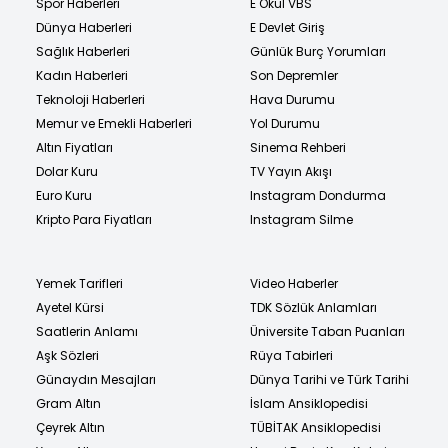
Spor Haberleri
E Okul VBS
Dünya Haberleri
E Devlet Giriş
Sağlık Haberleri
Günlük Burç Yorumları
Kadın Haberleri
Son Depremler
Teknoloji Haberleri
Hava Durumu
Memur ve Emekli Haberleri
Yol Durumu
Altın Fiyatları
Sinema Rehberi
Dolar Kuru
TV Yayın Akışı
Euro Kuru
Instagram Dondurma
Kripto Para Fiyatları
Instagram Silme
Yemek Tarifleri
Video Haberler
Ayetel Kürsi
TDK Sözlük Anlamları
Saatlerin Anlamı
Üniversite Taban Puanları
Aşk Sözleri
Rüya Tabirleri
Günaydın Mesajları
Dünya Tarihi ve Türk Tarihi
Gram Altın
İslam Ansiklopedisi
Çeyrek Altın
TÜBİTAK Ansiklopedisi