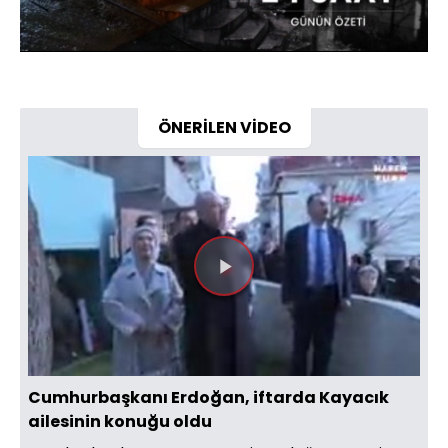
40.97%
Sesi
Oynatma
Aç
Hızı
ÖNERİLEN VİDEO
Videoyu
Oynat
Cumhurbaşkanı Erdoğan, iftarda Kayacık
ailesinin konuğu oldu