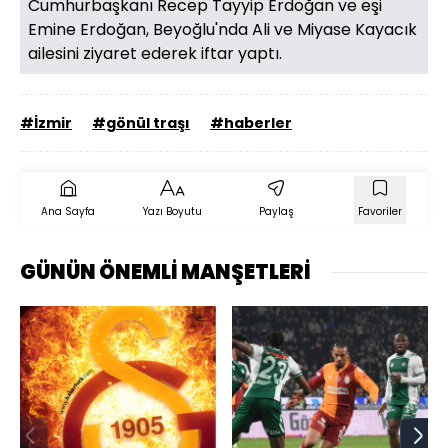
Cumhurbaşkanı Recep Tayyip Erdoğan ve eşi
Emine Erdoğan, Beyoğlu'nda Ali ve Miyase Kayacık
ailesini ziyaret ederek iftar yaptı.
#İzmir
#gönül traşı
#haberler
Ana Sayfa
Yazı Boyutu
Paylaş
Favoriler
GÜNÜN ÖNEMLİ MANŞETLERİ