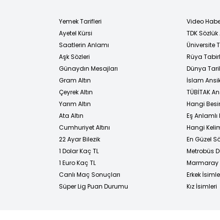
Yemek Tarifleri
Video Habe
Ayetel Kürsi
TDK Sözlük
i
Saatlerin Anlamı
Üniversite
Aşk Sözleri
Rüya Tabirl
Günaydın Mesajları
Dünya Tarih
Gram Altın
İslam Ansi
Çeyrek Altın
TÜBİTAK An
Yarım Altın
Hangi Besi
Ata Altın
Eş Anlamlı 
Cumhuriyet Altını
Hangi Kelim
22 Ayar Bilezik
En Güzel Sö
1 Dolar Kaç TL
Metrobüs D
1 Euro Kaç TL
Marmaray D
Canlı Maç Sonuçları
Erkek İsimle
Süper Lig Puan Durumu
Kız İsimleri