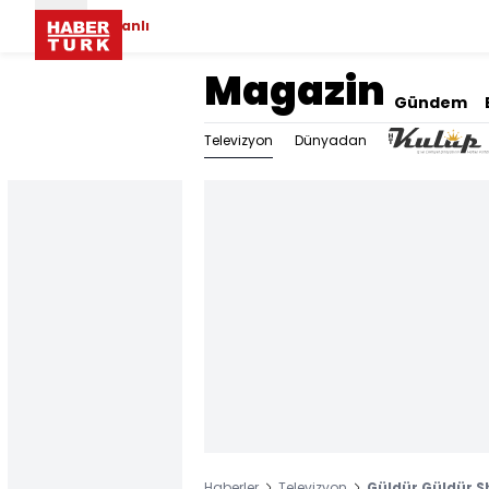
Canlı
Magazin
Gündem
Televizyon
Dünyadan
Haberler
Televizyon
Güldür Güldür S