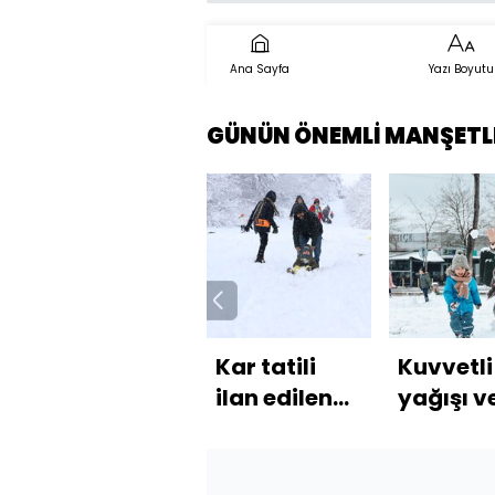
Ana Sayfa
Yazı Boyutu
GÜNÜN ÖNEMLİ MANŞETL
Kar tatili
Kuvvetli
ilan edilen
yağışı v
illerimiz!
fırtına
alarmı!