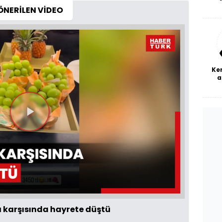
De
ÖNERİLEN VİDEO
haf
a
bl
Ke
a
Videoyu
Oynat
ı karşısında hayrete düştü