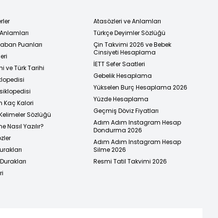
rler
Atasözleri ve Anlamları
 Anlamları
Türkçe Deyimler Sözlüğü
 Taban Puanları
Çin Takvimi 2026 ve Bebek
Cinsiyeti Hesaplama
eri
İETT Sefer Saatleri
i ve Türk Tarihi
Gebelik Hesaplama
klopedisi
Yükselen Burç Hesaplama 2026
siklopedisi
Yüzde Hesaplama
n Kaç Kalori
Geçmiş Döviz Fiyatları
Kelimeler Sözlüğü
Adım Adım Instagram Hesap
e Nasıl Yazılır?
Dondurma 2026
zler
Adım Adım Instagram Hesap
urakları
Silme 2026
urakları
Resmi Tatil Takvimi 2026
ri