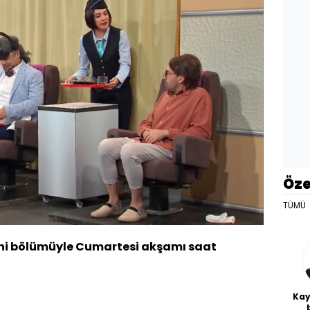
Öze
lendi
:
78%
TÜMÜ
Oynatma
Hızı
ni bölümüyle Cumartesi akşamı saat
Kay