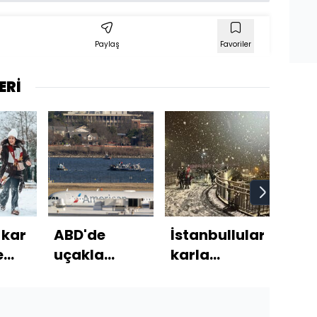
Paylaş
Favoriler
ERİ
 kar
ABD'de
İstanbulluların
Tru
e
uçakla
karla
"Ga
çarpışan
imtihanı
dev
helikopter
pla
kazasında
tepk