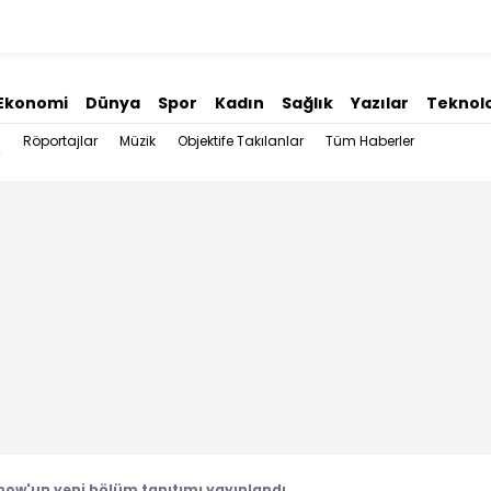
Ekonomi
Dünya
Spor
Kadın
Sağlık
Yazılar
Teknolo
Röportajlar
Müzik
Objektife Takılanlar
Tüm Haberler
how'un yeni bölüm tanıtımı yayınlandı