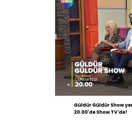
Yük
72.
Sesi
Aç
Güldür Güldür Show ye
20.00'de Show TV'de!