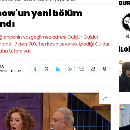
BU
how'un yeni bölüm
andı
K
 eğlencenin vazgeçilmez adresi Güldür Güldür
landı. 7'den 70'e herkesin severek izlediği Güldür
İLG
aha tufanı var
0:51
.2023 - 09:02