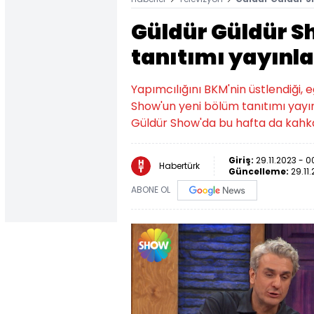
Güldür Güldür S
tanıtımı yayınl
Yapımcılığını BKM'nin üstlendiği,
Show'un yeni bölüm tanıtımı yayın
Güldür Show'da bu hafta da kahk
Giriş:
29.11.2023 - 0
Habertürk
Güncelleme:
29.11
ABONE OL