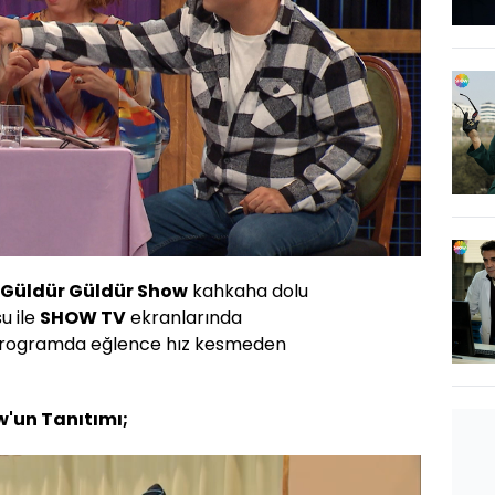
Güldür Güldür Show
kahkaha dolu
u ile
SHOW TV
ekranlarında
r, programda eğlence hız kesmeden
w'un Tanıtımı;