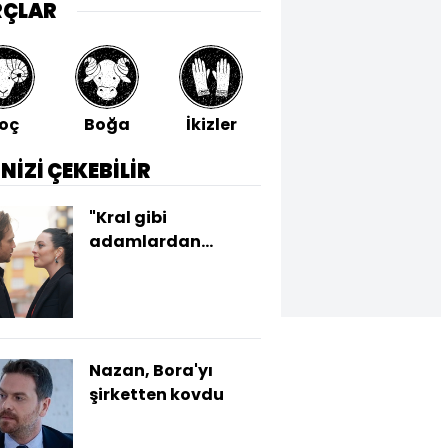
RÇLAR
oç
Boğa
İkizler
Yengeç
Aslan
İNİZİ ÇEKEBİLİR
"Kral gibi
adamlardan
hoşlanıyorum"
Nazan, Bora'yı
şirketten kovdu