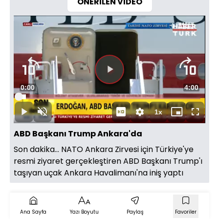
ÖNERİLEN VİDEO
Videoyu
Süre
0:00
Toplam
4:00
Oynat
Yüklendi
:
4.14%
Süre
1x
Oynat
Sesi
Oynatma
Mini
Tam
Aç
Hızı
oynatıcı
Ekran
ABD Başkanı Trump Ankara'da
Son dakika… NATO Ankara Zirvesi için Türkiye'ye
resmi ziyaret gerçekleştiren ABD Başkanı Trump'ı
taşıyan uçak Ankara Havalimanı'na iniş yaptı
Ana Sayfa
Yazı Boyutu
Paylaş
Favoriler