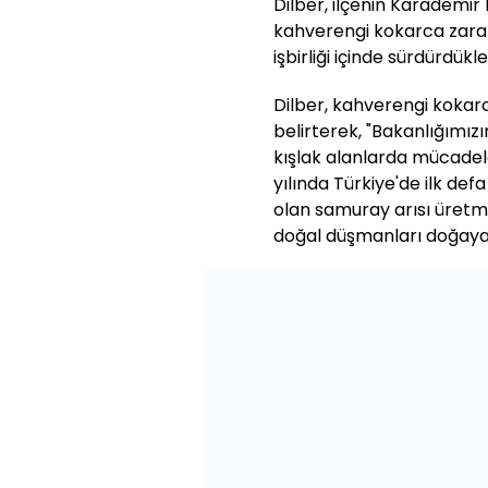
Dilber, ilçenin Karadem
kahverengi kokarca zarar
işbirliği içinde sürdürdükle
Dilber, kahverengi kokar
belirterek, "Bakanlığımız
kışlak alanlarda mücadel
yılında Türkiye'de ilk d
olan samuray arısı üretme
doğal düşmanları doğaya 