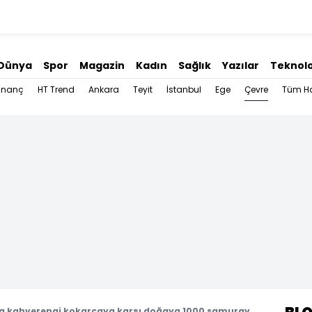
Dünya
Spor
Magazin
Kadın
Sağlık
Yazılar
Teknolo
Çevre
İnanç
HT Trend
Ankara
Teyit
İstanbul
Ege
Tüm Ha
a kahverengi kokarcaya karşı doğaya 1000 samuray