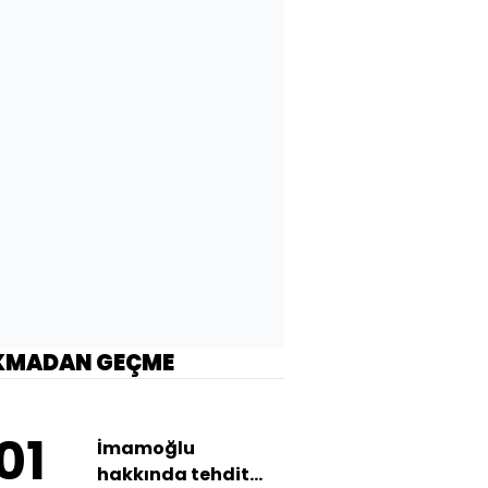
KMADAN GEÇME
01
İmamoğlu
hakkında tehdit