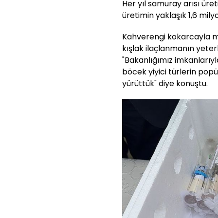
Her yıl samuray arısı üreti
üretimin yaklaşık 1,6 mily
Kahverengi kokarcayla m
kışlak ilaçlanmanın yeterl
"Bakanlığımız imkanlarıyl
böcek yiyici türlerin pop
yürüttük" diye konuştu.