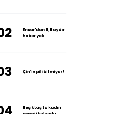
soruşturması
02
Ensar'dan 6,5 aydır
haber yok
03
Çin’in pili bitmiyor!
04
Beşiktaş'ta kadın
cesedi bulundu