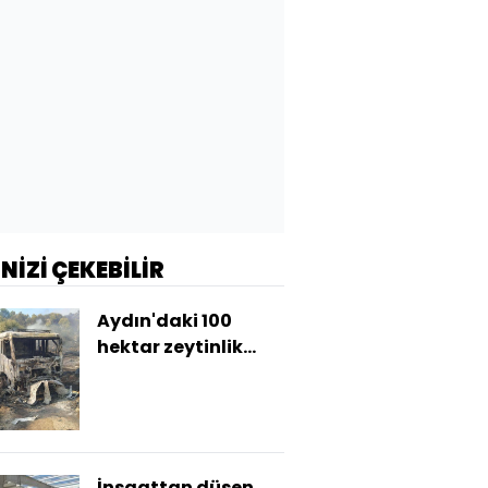
İNİZİ ÇEKEBİLİR
Aydın'daki 100
hektar zeytinlik
zarar gördü
İnşaattan düşen