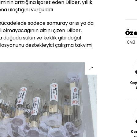
minin arttığına işaret eden Dilber, yıllık
ona ulaştığını vurguladı.
ücadelede sadece samuray arısı ya da
i olmayacağının altını çizen Dilber,
Öze
a doğada sülün ve keklik gibi doğal
TÜMÜ
ülasyonunu destekleyici çalışma takvimi
Kay
De
haf
a
bl
Ke
a