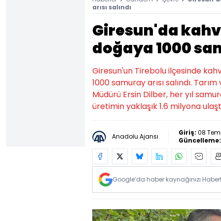
arısı salındı
Giresun'da kahv
doğaya 1000 sam
Giresun'un Tirebolu ilçesinde k
1000 samuray arısı salındı. Tarı
Müdürü Ersin Dilber, her yıl samuray
üretimin yaklaşık 1.6 milyona ulaşt
Giriş:
08 Tem
Anadolu Ajansı
Güncelleme
Google’da haber kaynağınızı Habertü