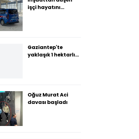
işçi hayatını
kaybetti
Gaziantep'te
yaklaşık 1 hektarlık
alan yandı
Oğuz Murat Aci
davası başladı