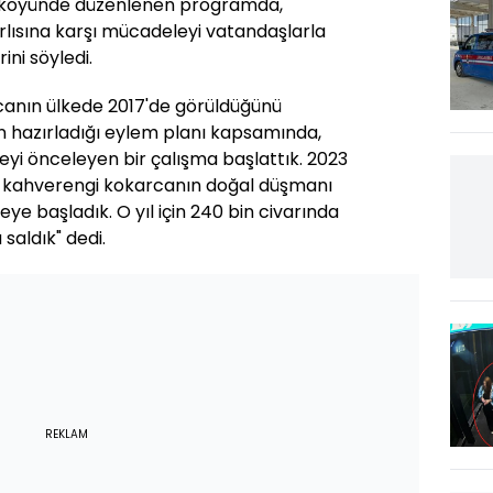
ir köyünde düzenlenen programda,
lısına karşı mücadeleyi vatandaşlarla
rini söyledi.
canın ülkede 2017'de görüldüğünü
ın hazırladığı eylem planı kapsamında,
eyi önceleyen bir çalışma başlattık. 2023
efa kahverengi kokarcanın doğal düşmanı
ye başladık. O yıl için 240 bin civarında
saldık" dedi.
REKLAM