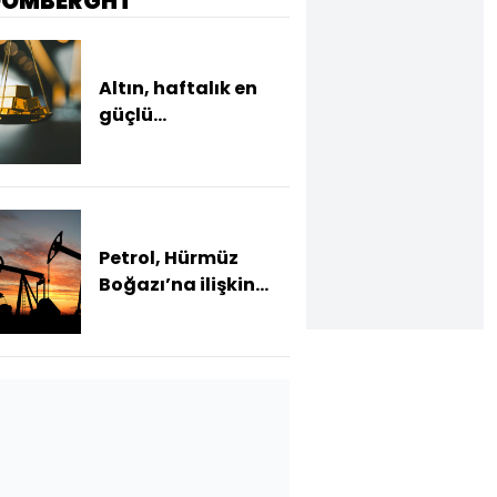
OOMBERGHT
Altın, haftalık en
güçlü
performansına
hazırlanıyor
Petrol, Hürmüz
Boğazı’na ilişkin
yeni kısıtlama
önerileriyle
yükselişini
sürdürdü