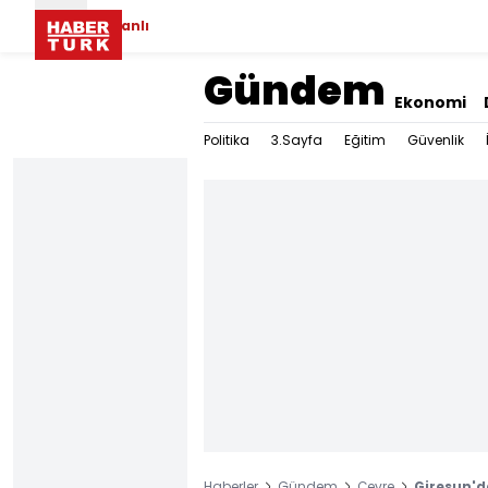
Canlı
Gündem
Ekonomi
Politika
3.Sayfa
Eğitim
Güvenlik
Haberler
Gündem
Çevre
Giresun'd