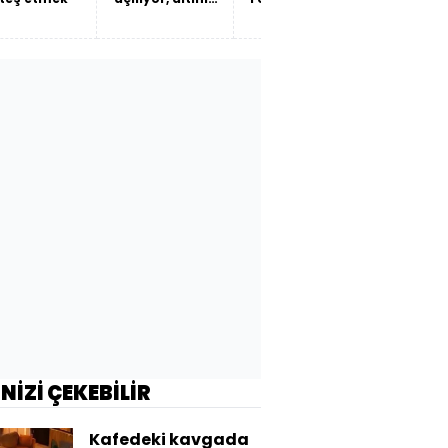
zincirleri
son
çözülüyor mu?
İNİZİ ÇEKEBİLİR
Kafedeki kavgada