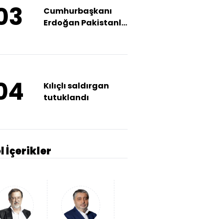
03
Cumhurbaşkanı
Erdoğan Pakistanlı
mevkidaşı Zerdari
ile görüştü
04
Kılıçlı saldırgan
tutuklandı
l İçerikler