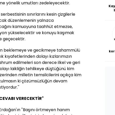
me yönelik umutları zedeleyecektir.
Kay
rbestisinin sınırlarını kesin çizgilerle
De
haf
cak düzenlemenin yalnızca
a
alacağını kamuoyuna taahhüt etmezse,
bl
siyon yükselecektir ve konuyu kaşımak
e geçecektir.
nun beklemeye ve gecikmeye tahammülü
kor
ık kıyafetlerinden dolayı kızlarımızın
hrum edilmeleri son derece ilkel ve geri
olayı laikliğin tehlikeye düştüğünü kim
erinden milletin temsilcilerini açıkça kim
utulmasın ki çözümsüzlüğün devam
tiyordur.''
 CEVABI VERECEKTİR"
rdoğan'ın ''Başını örtmeyen hanım