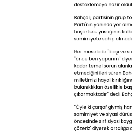
desteklemeye hazır oldukla
Bahçeli, partisinin grup 
Parti'nin yanında yer alm
başörtüsü yasağının kalk
samimiyete sahip olmadı
Her meselede ''başı ve son
''önce ben yaparım'' diy
kadar temel sorun alanlar
etmediğini ileri süren Bahçe
milletimizi hayal kırıklığ
bulanıklıkları özellikle b
çıkarmaktadır'' dedi. Bahçe
''Öyle ki çarşaf giymiş ha
samimiyet ve siyasi dürü
öncesinde sırf siyasi kay
çözeriz' diyerek ortalığ