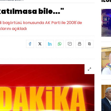
İLG
atılmasa bile..."
 başörtüsü konusunda AK Parti ile 2008'de
larını açıkladı