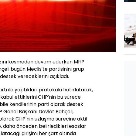
hızını kesmeden devam ederken MHP
eli bugün Meclis'te partisinini grup
destek vereceklerini açıkladı.
rti ile yaptıkları protokolü hatırlatarak,
 kabul ettiklerini CHP'nin bu sürece
le kendilerinin parti olarak destek
P Genel Başkanı Devlet Bahçeli,
i olarak CHP'nin uzlaşma sürecine aktif
e, daha önceden belirledikleri esaslar
atacağı girişimi her şart altında