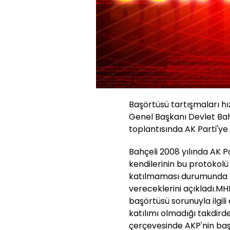
Başörtüsü tartışmaları 
Genel Başkanı Devlet Bahç
toplantısında AK Parti'ye 
Bahçeli 2008 yılında AK Pa
kendilerinin bu protokolü
katılmaması durumunda bi
vereceklerini açıkladı.MH
başörtüsü sorunuyla ilgil
katılımı olmadığı takdird
çerçevesinde AKP'nin başl