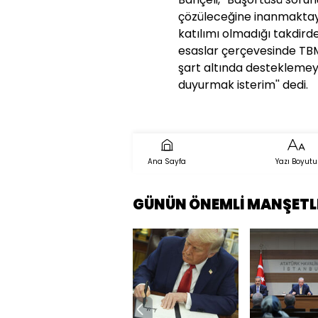
çözüleceğine inanmaktayı
katılımı olmadığı takdird
esaslar çerçevesinde TBMM
şart altında desteklemey
duyurmak isterim'' dedi.
Ana Sayfa
Yazı Boyutu
GÜNÜN ÖNEMLİ MANŞETL