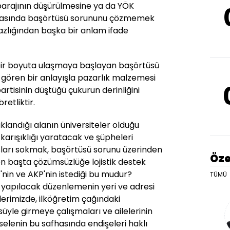
 barajının düşürülmesine ya da YÖK
asında başörtüsü sorununu çözmemek
nazlığından başka bir anlam ifade
ir boyuta ulaşmaya başlayan başörtüsü
 gören bir anlayışla pazarlık malzemesi
tisinin düştüğü çukurun derinliğini
etliktir.
landığı alanın üniversiteler olduğu
 karışıklığı yaratacak ve şüpheleri
ları sokmak, başörtüsü sorunu üzerinden
Öze
en başta çözümsüzlüğe lojistik destek
nin ve AKP'nin istediği bu mudur?
TÜMÜ
li yapılacak düzenlemenin yeri ve adresi
illerimizde, ilköğretim çağındaki
üyle girmeye çalışmaları ve ailelerinin
elenin bu safhasında endişeleri haklı