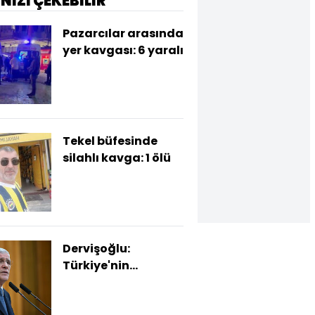
İNİZİ ÇEKEBİLİR
Pazarcılar arasında
yer kavgası: 6 yaralı
Tekel büfesinde
silahlı kavga: 1 ölü
Dervişoğlu:
Türkiye'nin
gündeminde seçim
yok