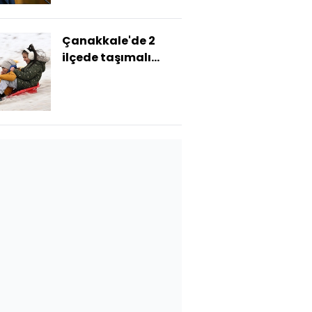
Çanakkale'de 2
ilçede taşımalı
eğitime 1 gün ara