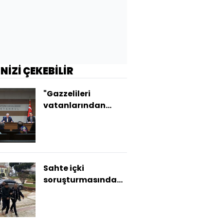
İNİZİ ÇEKEBİLİR
"Gazzelileri
vatanlarından
çıkarmaya
kimsenin gücü
yetmez"
Sahte içki
soruşturmasında
34 tutuklama