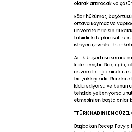
olarak artıracak ve çözü
Eğer hükümet, başörtüsü se
ortaya koymaz ve yapıla
üniversitelerle sınırlı k
tabiidir ki toplumsal tan
isteyen çevreler hareket
Artık başörtüsü sorunu
kalmamıştır. Bu çağda, kıl
üniversite eğitiminden ma
bir yaklaşımdır. Bundan d
iddia ediyorsa ve bunun üz
tehdide yelteniyorsa un
etmesini en başta onlar is
"TÜRK KADINI EN GÜZEL
Başbakan Recep Tayyip E