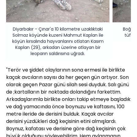
Diyarbakır - Çınar'a 10 kilometre uzaklıktaki
Boğuş
Solmaz köyünde kuzeni Mahmut Kaplan ile
tüfeğ
köyün kırsalında hayvanlarını otlatan Kasım
Kaplan (29), arkadan üzerine atlayan bir
leoparın saldırısına uğradı.
"Terör ve şiddet olaylarının sona ermesi ile birlikte
kaçak avcıların sayısı da her geçen gün artıyor. Son
olarak geçen Pazar günü silah sesi duyduk. Salı günü
de ;kartalların bir noktada dolandığını farkettim.
Arkadaşlarımla birlikte onları takip etmeye başladık
ve dağ yamacında önce boynuzu ve kaftasını, 100
metre ileride de derisini bulduk. Kaçak avcılar
derisini yüzdükleri dağ keçisinin etini almışlardı.
Boynuz, kafatası ve derisine göre dağ keçisinin çok
büyük olduğunu söyleyebilirim. Hem avlanmanın