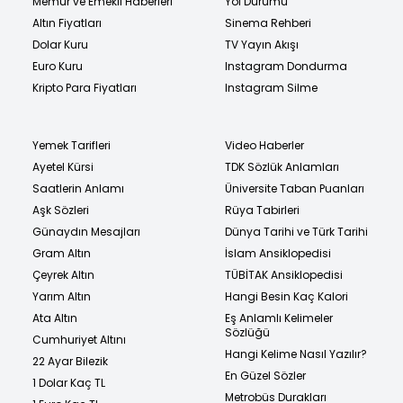
Memur ve Emekli Haberleri
Yol Durumu
Altın Fiyatları
Sinema Rehberi
Dolar Kuru
TV Yayın Akışı
Euro Kuru
Instagram Dondurma
Kripto Para Fiyatları
Instagram Silme
Yemek Tarifleri
Video Haberler
Ayetel Kürsi
TDK Sözlük Anlamları
Saatlerin Anlamı
Üniversite Taban Puanları
Aşk Sözleri
Rüya Tabirleri
Günaydın Mesajları
Dünya Tarihi ve Türk Tarihi
Gram Altın
İslam Ansiklopedisi
Çeyrek Altın
TÜBİTAK Ansiklopedisi
Yarım Altın
Hangi Besin Kaç Kalori
Ata Altın
Eş Anlamlı Kelimeler
Sözlüğü
Cumhuriyet Altını
Hangi Kelime Nasıl Yazılır?
22 Ayar Bilezik
En Güzel Sözler
1 Dolar Kaç TL
Metrobüs Durakları