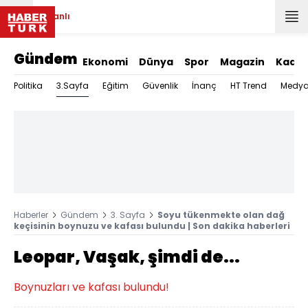
Canlı
Gündem
Ekonomi
Dünya
Spor
Magazin
Kadın
3.Sayfa
Politika
Eğitim
Güvenlik
İnanç
HT Trend
Medy
Haberler
Gündem
3. Sayfa
Soyu tükenmekte olan dağ
keçisinin boynuzu ve kafası bulundu | Son dakika haberleri
Leopar, Vaşak, şimdi de...
Boynuzları ve kafası bulundu!