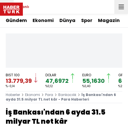
Canlı
Gündem
Ekonomi
Dünya
Spor
Magazin
BIST 100
DOLAR
EURO
GRAM
13.779,39
47,6972
55,1630
6.6
%-0,14
%0,12
%0,40
%2,43
Haberler
Ekonomi
Para
Bankacılık
İş Bankası'ndan 6
ayda 31.5 milyar TL net kâr - Para Haberleri
İş Bankası'ndan 6 ayda 31.5
milyar TL net kâr