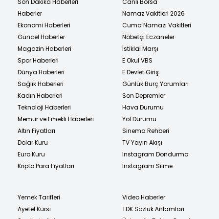
Son Dakika Haberleri
Canlı Borsa
Haberler
Namaz Vakitleri 2026
Ekonomi Haberleri
Cuma Namazı Vakitleri
Güncel Haberler
Nöbetçi Eczaneler
Magazin Haberleri
İstiklal Marşı
Spor Haberleri
E Okul VBS
Dünya Haberleri
E Devlet Giriş
Sağlık Haberleri
Günlük Burç Yorumları
Kadın Haberleri
Son Depremler
Teknoloji Haberleri
Hava Durumu
Memur ve Emekli Haberleri
Yol Durumu
Altın Fiyatları
Sinema Rehberi
Dolar Kuru
TV Yayın Akışı
Euro Kuru
Instagram Dondurma
Kripto Para Fiyatları
Instagram Silme
Yemek Tarifleri
Video Haberler
Ayetel Kürsi
TDK Sözlük Anlamları