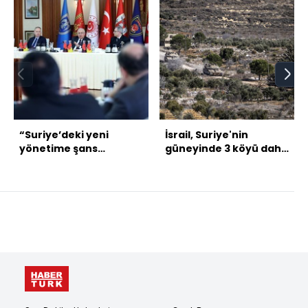
“Suriye’deki yeni
İsrail, Suriye'nin
yönetime şans
güneyinde 3 köyü daha
verilmeli"
işgal etti