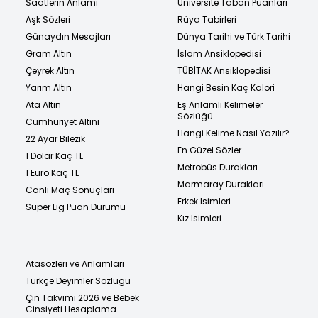
Saatlerin Anlamı
Üniversite Taban Puanları
Aşk Sözleri
Rüya Tabirleri
Günaydın Mesajları
Dünya Tarihi ve Türk Tarihi
Gram Altın
İslam Ansiklopedisi
Çeyrek Altın
TÜBİTAK Ansiklopedisi
Yarım Altın
Hangi Besin Kaç Kalori
Ata Altın
Eş Anlamlı Kelimeler
Sözlüğü
Cumhuriyet Altını
Hangi Kelime Nasıl Yazılır?
22 Ayar Bilezik
En Güzel Sözler
1 Dolar Kaç TL
Metrobüs Durakları
1 Euro Kaç TL
Marmaray Durakları
Canlı Maç Sonuçları
Erkek İsimleri
Süper Lig Puan Durumu
Kız İsimleri
Atasözleri ve Anlamları
Türkçe Deyimler Sözlüğü
Çin Takvimi 2026 ve Bebek
Cinsiyeti Hesaplama