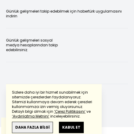
Günlük gelişmeleri takip edebilmek için habertürk uygulamasını
indirin
Günlük gelişmeleri sosyal
medya hesaplarından takip
edebilirsiniz.
Sizlere daha iyi bir hizmet sunabilmek için
sitemizde çerezlerden faydalanıyoruz.
Sitemizi kullanmaya devam ederek çerezleri
Powered by
Translate
kullanmamıza izin vermiş oluyorsunuz.
Detaylı bilgi almak için
‘Çerez Politikasını’
ve
‘Aydınlatma Metnini’
inceleyebilirsiniz.
Bu çeviride
Google Translete
kullanılmıştır.
Anlam ve çeviri hatalarından
haberturk.com
DAHA FAZLA BİLGİ
KABUL ET
sorumlu değildir.