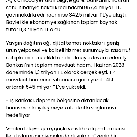
Açıklamada yer alan bilgiye göre, bankanın, haziran
sonu itibarıyla nakdi kredi hacmi 967,4 milyar TL,
gayrinakdi kredi hacmi ise 342,5 milyar TL’ye ulaştı.
Böylelikle ekonomiye sağlanan toplam kaynak
tutarı 1,3 trilyon TL oldu.
Yaygın dağıtım ağı, dijital temas noktaları, geniş
ürün yelpazesi ve kaliteli hizmet sunumuyla, tasarruf
sahiplerinin öncelikli tercihi olmaya devam eden İş
Bankası’nın toplam mevduat hacmi, Haziran 2023
döneminde 1,3 trilyon TL olarak gerçekleşti. TP
mevduat hacmi ise yıl sonuna göre yüzde 41,1
artarak 545 milyar TL’ye yükseldi.
- İş Bankası, deprem bölgesine aktarılacak
finansmanla, iyileşmeye kalıcı katkı sağlamayı
hedefliyor
Verilen bilgiye göre, güçlü ve istikrarlı performansı
ile uluslararası piyasalarda duyulan güvenin bir