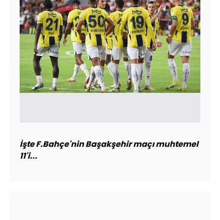
İşte F.Bahçe'nin Başakşehir maçı muhtemel
11'i...