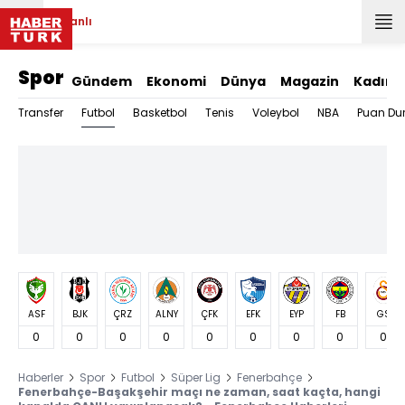
Canlı
Spor
Gündem
Ekonomi
Dünya
Magazin
Kadın
Futbol
Transfer
Basketbol
Tenis
Voleybol
NBA
Puan Du
ASF
BJK
ÇRZ
ALNY
ÇFK
EFK
EYP
FB
GS
0
0
0
0
0
0
0
0
0
Haberler
Spor
Futbol
Süper Lig
Fenerbahçe
Fenerbahçe-Başakşehir maçı ne zaman, saat kaçta, hangi