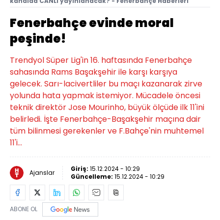
kanalda CANLI yayınlanacak? - Fenerbahçe Haberleri
Fenerbahçe evinde moral
peşinde!
Trendyol Süper Lig'in 16. haftasında Fenerbahçe
sahasında Rams Başakşehir ile karşı karşıya
gelecek. Sarı-lacivertliler bu maçı kazanarak zirve
yolunda hata yapmak istemiyor. Mücadele öncesi
teknik direktör Jose Mourinho, büyük ölçüde ilk 11'ini
belirledi. İşte Fenerbahçe-Başakşehir maçına dair
tüm bilinmesi gerekenler ve F.Bahçe'nin muhtemel
11'i...
Giriş:
15.12.2024 - 10:29
Ajanslar
Güncelleme:
15.12.2024 - 10:29
ABONE OL