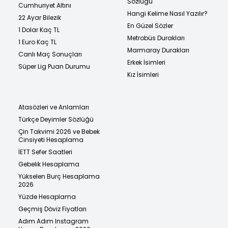
Sözlüğü
Cumhuriyet Altını
Hangi Kelime Nasıl Yazılır?
22 Ayar Bilezik
En Güzel Sözler
1 Dolar Kaç TL
Metrobüs Durakları
1 Euro Kaç TL
Marmaray Durakları
Canlı Maç Sonuçları
Erkek İsimleri
Süper Lig Puan Durumu
Kız İsimleri
Atasözleri ve Anlamları
Türkçe Deyimler Sözlüğü
Çin Takvimi 2026 ve Bebek
Cinsiyeti Hesaplama
İETT Sefer Saatleri
Gebelik Hesaplama
Yükselen Burç Hesaplama
2026
Yüzde Hesaplama
Geçmiş Döviz Fiyatları
Adım Adım Instagram