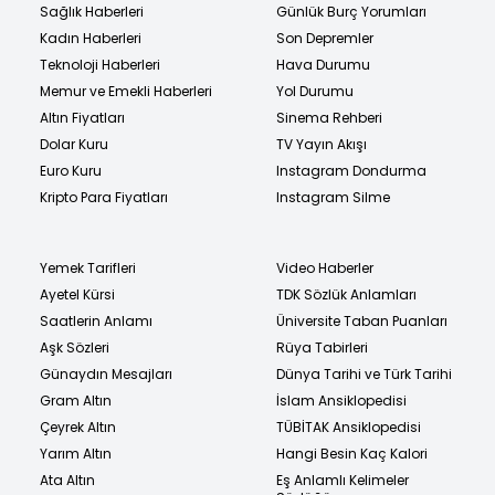
Sağlık Haberleri
Günlük Burç Yorumları
Kadın Haberleri
Son Depremler
Teknoloji Haberleri
Hava Durumu
Memur ve Emekli Haberleri
Yol Durumu
Altın Fiyatları
Sinema Rehberi
Dolar Kuru
TV Yayın Akışı
Euro Kuru
Instagram Dondurma
Kripto Para Fiyatları
Instagram Silme
Yemek Tarifleri
Video Haberler
Ayetel Kürsi
TDK Sözlük Anlamları
Saatlerin Anlamı
Üniversite Taban Puanları
Aşk Sözleri
Rüya Tabirleri
Günaydın Mesajları
Dünya Tarihi ve Türk Tarihi
Gram Altın
İslam Ansiklopedisi
Çeyrek Altın
TÜBİTAK Ansiklopedisi
Yarım Altın
Hangi Besin Kaç Kalori
Ata Altın
Eş Anlamlı Kelimeler