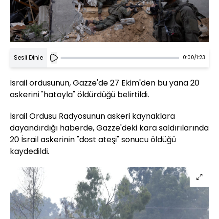
Sesli Dinle
0:00
/
1:23
İsrail ordusunun, Gazze'de 27 Ekim'den bu yana 20
askerini "hatayla" öldürdüğü belirtildi.
İsrail Ordusu Radyosunun askeri kaynaklara
dayandırdığı haberde, Gazze'deki kara saldırılarında
20 İsrail askerinin "dost ateşi" sonucu öldüğü
kaydedildi.