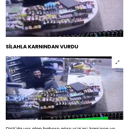
Yüklendi
:
100.00%
Sesi
Oynatma
Aç
Hızı
SİLAHLA KARNINDAN VURDU
DHA'da yer alan habere göre yüzünü kapüşon ve