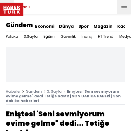
Canlı
Gündem
Ekonomi
Dünya
Spor
Magazin
Kadın
3.Sayfa
Politika
Eğitim
Güvenlik
İnanç
HT Trend
Medy
Haberler
Gündem
3. Sayfa
Eniştesi 'Seni sevmiyorum
evime gelme" dedi Tetiğe bastı! | SON DAKİKA HABERİ | Son
dakika haberleri
Eniştesi 'Seni sevmiyorum
evime gelme" dedi... Tetiğe