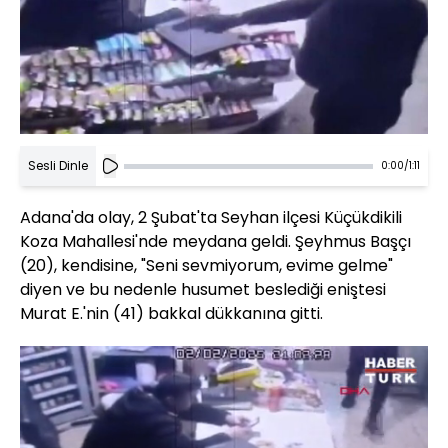
Sesli Dinle
0:00
/
1:11
Adana'da olay, 2 Şubat'ta Seyhan ilçesi Küçükdikili
Koza Mahallesi'nde meydana geldi. Şeyhmus Başçı
(20), kendisine, "Seni sevmiyorum, evime gelme"
diyen ve bu nedenle husumet beslediği eniştesi
Murat E.'nin (41) bakkal dükkanına gitti.