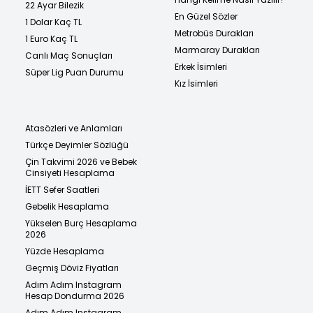
22 Ayar Bilezik
En Güzel Sözler
1 Dolar Kaç TL
Metrobüs Durakları
1 Euro Kaç TL
Marmaray Durakları
Canlı Maç Sonuçları
Erkek İsimleri
Süper Lig Puan Durumu
Kız İsimleri
Atasözleri ve Anlamları
Türkçe Deyimler Sözlüğü
Çin Takvimi 2026 ve Bebek
Cinsiyeti Hesaplama
İETT Sefer Saatleri
Gebelik Hesaplama
Yükselen Burç Hesaplama
2026
Yüzde Hesaplama
Geçmiş Döviz Fiyatları
Adım Adım Instagram
Hesap Dondurma 2026
Adım Adım Instagram