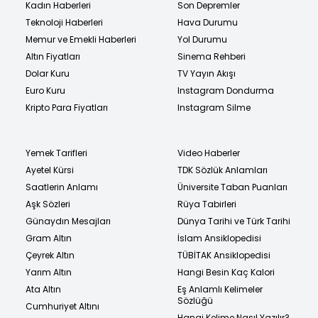
Kadın Haberleri
Son Depremler
Teknoloji Haberleri
Hava Durumu
Memur ve Emekli Haberleri
Yol Durumu
Altın Fiyatları
Sinema Rehberi
Dolar Kuru
TV Yayın Akışı
Euro Kuru
Instagram Dondurma
Kripto Para Fiyatları
Instagram Silme
Yemek Tarifleri
Video Haberler
Ayetel Kürsi
TDK Sözlük Anlamları
Saatlerin Anlamı
Üniversite Taban Puanları
Aşk Sözleri
Rüya Tabirleri
Günaydın Mesajları
Dünya Tarihi ve Türk Tarihi
Gram Altın
İslam Ansiklopedisi
Çeyrek Altın
TÜBİTAK Ansiklopedisi
Yarım Altın
Hangi Besin Kaç Kalori
Ata Altın
Eş Anlamlı Kelimeler
Sözlüğü
Cumhuriyet Altını
Hangi Kelime Nasıl Yazılır?