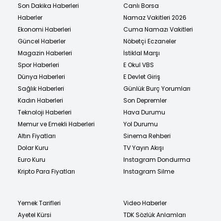
Son Dakika Haberleri
Canlı Borsa
Haberler
Namaz Vakitleri 2026
Ekonomi Haberleri
Cuma Namazı Vakitleri
Güncel Haberler
Nöbetçi Eczaneler
Magazin Haberleri
İstiklal Marşı
Spor Haberleri
E Okul VBS
Dünya Haberleri
E Devlet Giriş
Sağlık Haberleri
Günlük Burç Yorumları
Kadın Haberleri
Son Depremler
Teknoloji Haberleri
Hava Durumu
Memur ve Emekli Haberleri
Yol Durumu
Altın Fiyatları
Sinema Rehberi
Dolar Kuru
TV Yayın Akışı
Euro Kuru
Instagram Dondurma
Kripto Para Fiyatları
Instagram Silme
Yemek Tarifleri
Video Haberler
Ayetel Kürsi
TDK Sözlük Anlamları