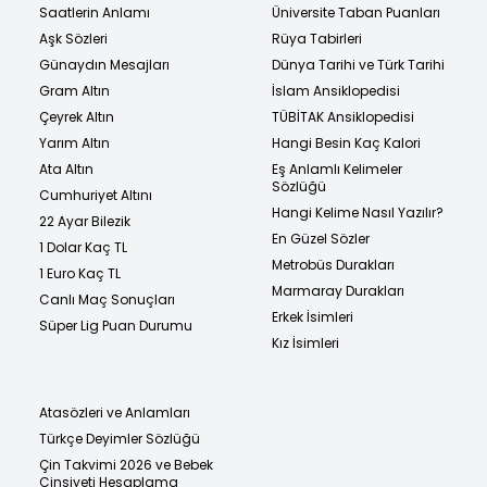
Saatlerin Anlamı
Üniversite Taban Puanları
Aşk Sözleri
Rüya Tabirleri
Günaydın Mesajları
Dünya Tarihi ve Türk Tarihi
Gram Altın
İslam Ansiklopedisi
Çeyrek Altın
TÜBİTAK Ansiklopedisi
Yarım Altın
Hangi Besin Kaç Kalori
Ata Altın
Eş Anlamlı Kelimeler
Sözlüğü
Cumhuriyet Altını
Hangi Kelime Nasıl Yazılır?
22 Ayar Bilezik
En Güzel Sözler
1 Dolar Kaç TL
Metrobüs Durakları
1 Euro Kaç TL
Marmaray Durakları
Canlı Maç Sonuçları
Erkek İsimleri
Süper Lig Puan Durumu
Kız İsimleri
Atasözleri ve Anlamları
Türkçe Deyimler Sözlüğü
Çin Takvimi 2026 ve Bebek
Cinsiyeti Hesaplama