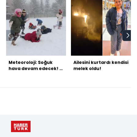
Meteoroloji: Soğuk
Ailesini kurtardı kendisi
hava devam edecek! 4
melek oldu!
bölgede kar var!