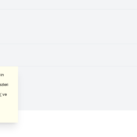
çin
zleri
’
ve