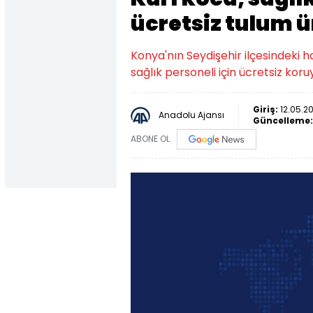
ücretsiz tulum ü
Konya'nın Seydişehir ilçesindeki h
sağlık personeli için ücretsiz kor
Giriş:
12.05.20
Anadolu Ajansı
Güncelleme
ABONE OL