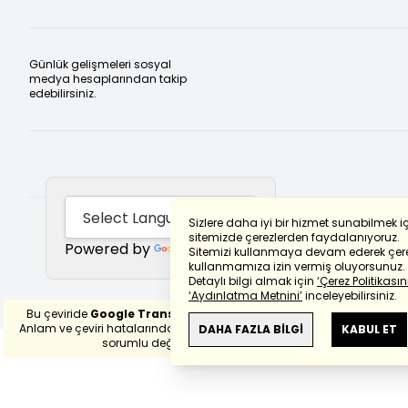
Günlük gelişmeleri sosyal
medya hesaplarından takip
edebilirsiniz.
Sizlere daha iyi bir hizmet sunabilmek i
sitemizde çerezlerden faydalanıyoruz.
Powered by
Translate
Sitemizi kullanmaya devam ederek çere
kullanmamıza izin vermiş oluyorsunuz.
Detaylı bilgi almak için
‘Çerez Politikasını
‘Aydınlatma Metnini’
inceleyebilirsiniz.
Bu çeviride
Google Translete
kullanılmıştır.
Anlam ve çeviri hatalarından
haberturk.com
DAHA FAZLA BİLGİ
KABUL ET
sorumlu değildir.