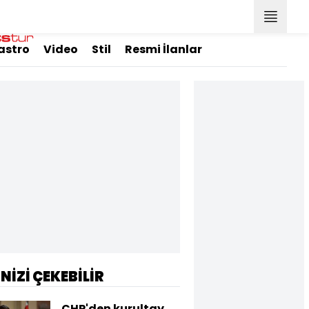
astro
Video
Stil
Resmi İlanlar
İNİZİ ÇEKEBİLİR
CHP'den kurultay