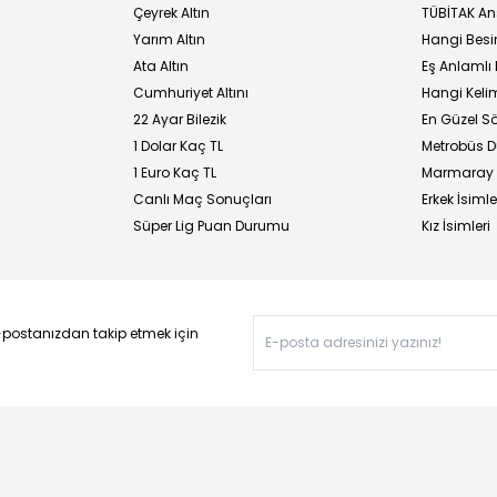
Çeyrek Altın
TÜBİTAK An
Yarım Altın
Hangi Besi
Ata Altın
Eş Anlamlı 
Cumhuriyet Altını
Hangi Kelim
22 Ayar Bilezik
En Güzel Sö
1 Dolar Kaç TL
Metrobüs D
1 Euro Kaç TL
Marmaray D
Canlı Maç Sonuçları
Erkek İsimle
Süper Lig Puan Durumu
Kız İsimleri
-postanızdan takip etmek için