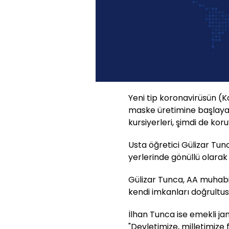
Yeni tip koronavirüsün (K
maske üretimine başlayan
kursiyerleri, şimdi de kor
Usta öğretici Gülizar Tunc
yerlerinde gönüllü olara
Gülizar Tunca, AA muhabir
kendi imkanları doğrultus
İlhan Tunca ise emekli j
"Devletimize, milletimize