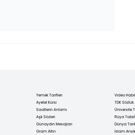
Yemek Tarifleri
Video Habe
Ayetel Kürsi
TDK Sözlük
i
Saatlerin Anlamı
Üniversite
Aşk Sözleri
Rüya Tabirl
Günaydın Mesajları
Dünya Tarih
Gram Altın
İslam Ansi