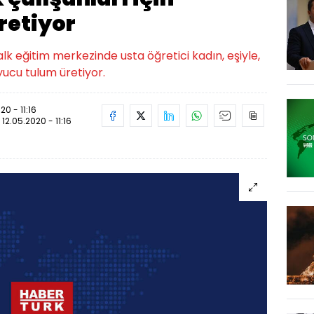
retiyor
alk eğitim merkezinde usta öğretici kadın, eşiyle,
uyucu tulum üretiyor.
20 - 11:16
:
12.05.2020 - 11:16