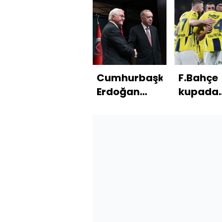
Cumhurbaşkanı
F.Bahçe
Erdoğan
kupada
Steinmeier
rahat
ile görüştü
kazandı