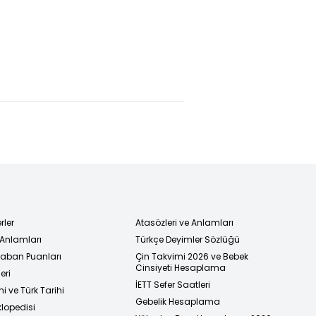
rler
Atasözleri ve Anlamları
 Anlamları
Türkçe Deyimler Sözlüğü
 Taban Puanları
Çin Takvimi 2026 ve Bebek
Cinsiyeti Hesaplama
eri
İETT Sefer Saatleri
i ve Türk Tarihi
Gebelik Hesaplama
klopedisi