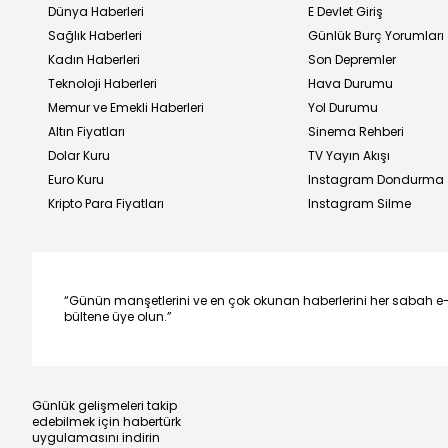
Dünya Haberleri
E Devlet Giriş
Sağlık Haberleri
Günlük Burç Yorumları
Kadın Haberleri
Son Depremler
Teknoloji Haberleri
Hava Durumu
Memur ve Emekli Haberleri
Yol Durumu
Altın Fiyatları
Sinema Rehberi
Dolar Kuru
TV Yayın Akışı
Euro Kuru
Instagram Dondurma
Kripto Para Fiyatları
Instagram Silme
“Günün manşetlerini ve en çok okunan haberlerini her sabah e
bültene üye olun.”
Günlük gelişmeleri takip
edebilmek için habertürk
uygulamasını indirin