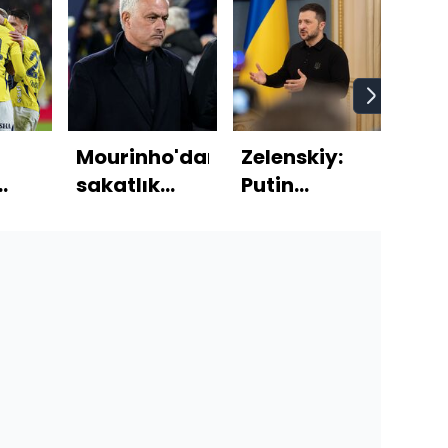
Mourinho'dan
Zelenskiy:
Bak
sakatlık
Putin
Fida
sözleri!
Belarus'u
Gazz
!
savaşa
zorl
çekecek
tahl
kab
edi