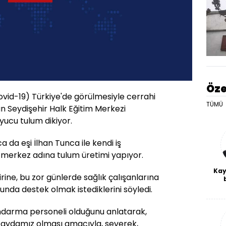
Öze
ovid-19) Türkiye'de görülmesiyle cerrahi
TÜMÜ
 Seydişehir Halk Eğitim Merkezi
uyucu tulum dikiyor.
a da eşi İlhan Tunca ile kendi iş
k merkez adına tulum üretimi yapıyor.
Kay
ine, bu zor günlerde sağlık çalışanlarına
De
unda destek olmak istediklerini söyledi.
haf
a
andarma personeli olduğunu anlatarak,
bl
 faydamız olması amacıyla, severek,