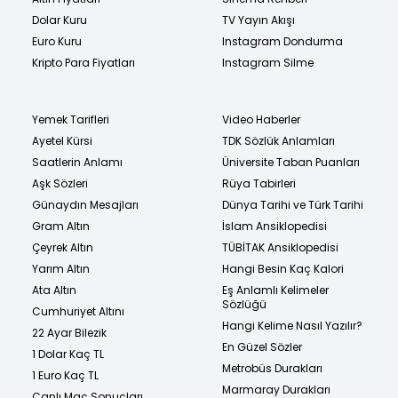
Dolar Kuru
TV Yayın Akışı
Euro Kuru
Instagram Dondurma
Kripto Para Fiyatları
Instagram Silme
Yemek Tarifleri
Video Haberler
Ayetel Kürsi
TDK Sözlük Anlamları
Saatlerin Anlamı
Üniversite Taban Puanları
Aşk Sözleri
Rüya Tabirleri
Günaydın Mesajları
Dünya Tarihi ve Türk Tarihi
Gram Altın
İslam Ansiklopedisi
Çeyrek Altın
TÜBİTAK Ansiklopedisi
Yarım Altın
Hangi Besin Kaç Kalori
Ata Altın
Eş Anlamlı Kelimeler
Sözlüğü
Cumhuriyet Altını
Hangi Kelime Nasıl Yazılır?
22 Ayar Bilezik
En Güzel Sözler
1 Dolar Kaç TL
Metrobüs Durakları
1 Euro Kaç TL
Marmaray Durakları
Canlı Maç Sonuçları