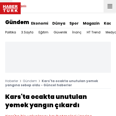
Canlı
Gündem
Ekonomi
Dünya
Spor
Magazin
Kadın
Politika
3.Sayfa
Eğitim
Güvenlik
İnanç
HT Trend
Medy
Haberler
Gündem
Kars'ta ocakta unutulan yemek
yangına sebep oldu - Güncel haberler
Kars'ta ocakta unutulan
yemek yangın çıkardı