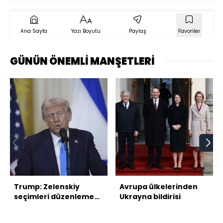
Ana Sayfa
Yazı Boyutu
Paylaş
Favoriler
GÜNÜN ÖNEMLİ MANŞETLERİ
Trump: Zelenskiy
Avrupa ülkelerinden
seçimleri düzenlemek
Ukrayna bildirisi
zorunda kalacak