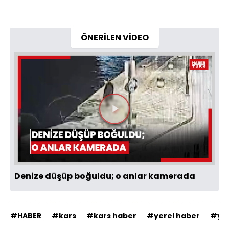
ÖNERİLEN VİDEO
Videoyu
Oynat
Denize düşüp boğuldu; o anlar kamerada
#HABER
#kars
#kars haber
#yerel haber
#ya