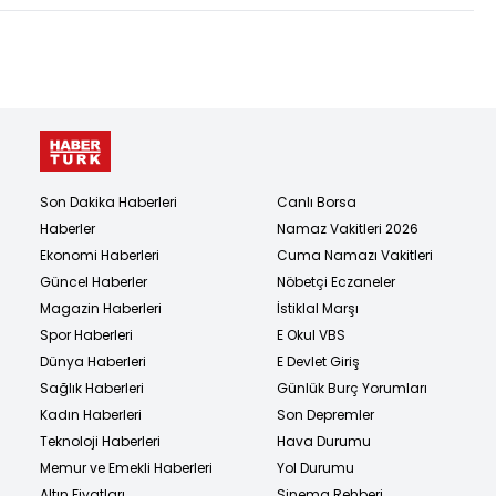
Son Dakika Haberleri
Canlı Borsa
Haberler
Namaz Vakitleri 2026
Ekonomi Haberleri
Cuma Namazı Vakitleri
Güncel Haberler
Nöbetçi Eczaneler
Magazin Haberleri
İstiklal Marşı
Spor Haberleri
E Okul VBS
Dünya Haberleri
E Devlet Giriş
Sağlık Haberleri
Günlük Burç Yorumları
Kadın Haberleri
Son Depremler
Teknoloji Haberleri
Hava Durumu
Memur ve Emekli Haberleri
Yol Durumu
Altın Fiyatları
Sinema Rehberi