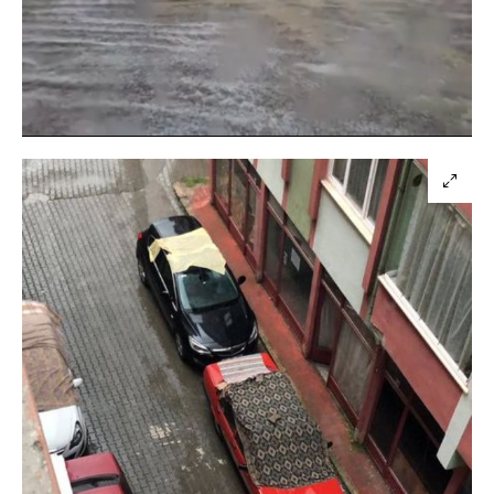
Yüklendi
:
32.10%
Sesi
Oynatma
Aç
Hızı