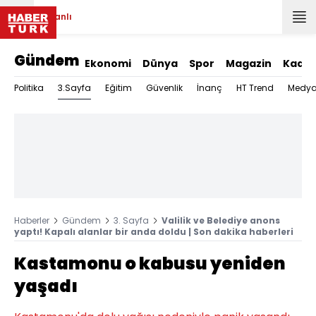
Canlı
Gündem
Ekonomi
Dünya
Spor
Magazin
Kadın
3.Sayfa
Politika
Eğitim
Güvenlik
İnanç
HT Trend
Medy
Haberler
Gündem
3. Sayfa
Valilik ve Belediye anons
yaptı! Kapalı alanlar bir anda doldu | Son dakika haberleri
Kastamonu o kabusu yeniden
yaşadı