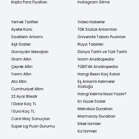
Kripto Para Fiyatları
Instagram Silme
Yemek Tarifleri
Video Haberler
Ayetel Kürsi
TDK Sözlük Anlamları
Saatlerin Anlamı
Üniversite Taban Puanları
Aşk Sözleri
Rüya Tabirleri
Günaydın Mesajları
Dünya Tarihi ve Türk Tarihi
Gram Altın
İslam Ansiklopedisi
Çeyrek Altın
TÜBİTAK Ansiklopedisi
Yarım Altın
Hangi Besin Kaç Kalori
Ata Altın
Eş Anlamlı Kelimeler
Sözlüğü
Cumhuriyet Altını
Hangi Kelime Nasıl Yazılır?
22 Ayar Bilezik
En Güzel Sözler
1 Dolar Kaç TL
Metrobüs Durakları
1 Euro Kaç TL
Marmaray Durakları
Canlı Maç Sonuçları
Erkek İsimleri
Süper Lig Puan Durumu
Kız İsimleri