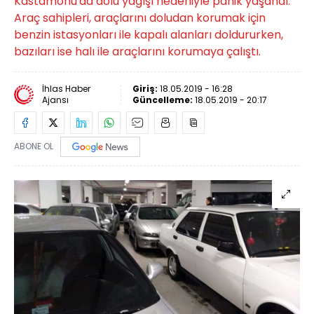
Kastamonu'da dolu yağışı nedeniyle panik yaşandı.
Araç sahipleri, araçlarını doludan korumak için
benzin istasyonları ile kapalı alanları doldururken,
bazıları ise halı ile araçlarını korumaya çalıştı.
İhlas Haber
Giriş:
18.05.2019 - 16:28
Ajansı
Güncelleme:
18.05.2019 - 20:17
ABONE OL