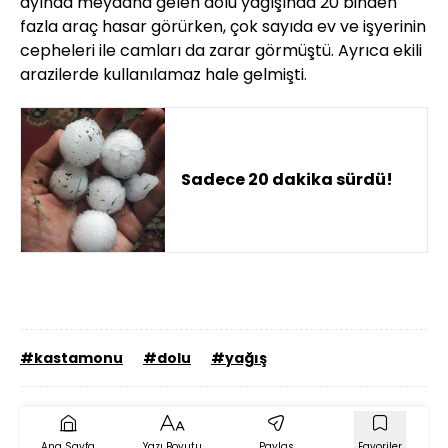
ayında meydana gelen dolu yağışında 20 binden
fazla araç hasar görürken, çok sayıda ev ve işyerinin
cepheleri ile camları da zarar görmüştü. Ayrıca ekili
arazilerde kullanılamaz hale gelmişti.
Sadece 20 dakika sürdü!
#kastamonu
#dolu
#yağış
Ana Sayfa
Yazı Boyutu
Paylaş
Favoriler