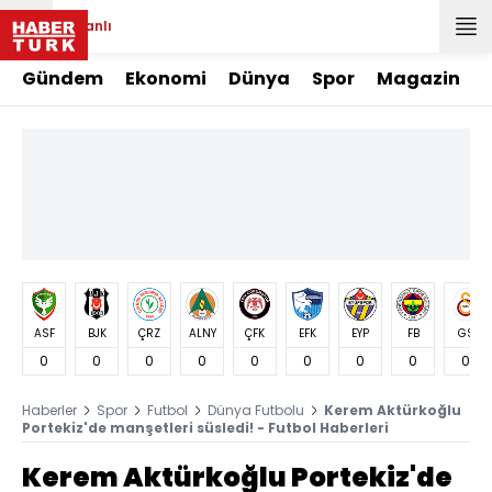
Canlı
Gündem
Ekonomi
Dünya
Spor
Magazin
ASF
BJK
ÇRZ
ALNY
ÇFK
EFK
EYP
FB
GS
0
0
0
0
0
0
0
0
0
Haberler
Spor
Futbol
Dünya Futbolu
Kerem Aktürkoğlu
Portekiz'de manşetleri süsledi! - Futbol Haberleri
Kerem Aktürkoğlu Portekiz'de