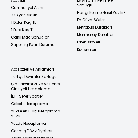
Ata Altın
Eş Anlamlı Kelimeler
Sözlüğü
Cumhuriyet Altını
Hangi Kelime Nasıl Yazılır?
22 Ayar Bilezik
En Güzel Sözler
1 Dolar Kaç TL
Metrobüs Durakları
1 Euro Kaç TL
Marmaray Durakları
Canlı Maç Sonuçları
Erkek İsimleri
Süper Lig Puan Durumu
Kız İsimleri
Atasözleri ve Anlamları
Türkçe Deyimler Sözlüğü
Çin Takvimi 2026 ve Bebek
Cinsiyeti Hesaplama
İETT Sefer Saatleri
Gebelik Hesaplama
Yükselen Burç Hesaplama
2026
Yüzde Hesaplama
Geçmiş Döviz Fiyatları