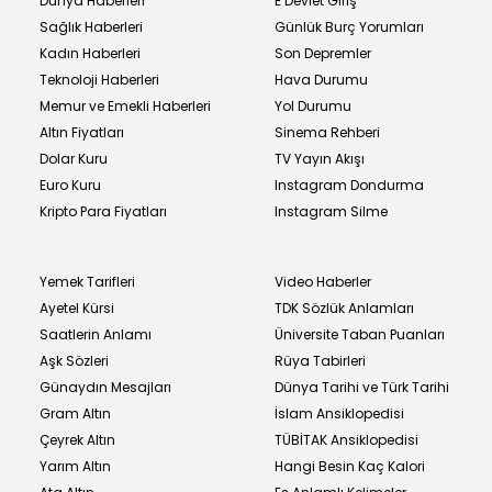
Dünya Haberleri
E Devlet Giriş
Sağlık Haberleri
Günlük Burç Yorumları
Kadın Haberleri
Son Depremler
Teknoloji Haberleri
Hava Durumu
Memur ve Emekli Haberleri
Yol Durumu
Altın Fiyatları
Sinema Rehberi
Dolar Kuru
TV Yayın Akışı
Euro Kuru
Instagram Dondurma
Kripto Para Fiyatları
Instagram Silme
Yemek Tarifleri
Video Haberler
Ayetel Kürsi
TDK Sözlük Anlamları
Saatlerin Anlamı
Üniversite Taban Puanları
Aşk Sözleri
Rüya Tabirleri
Günaydın Mesajları
Dünya Tarihi ve Türk Tarihi
Gram Altın
İslam Ansiklopedisi
Çeyrek Altın
TÜBİTAK Ansiklopedisi
Yarım Altın
Hangi Besin Kaç Kalori