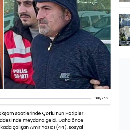
0:00
/
2:52
 akşam saatlerinde Çorlu’nun Hatipler
addesi’nde meydana geldi. Daha önce
kada çalışan Amir Yazıcı (44), sosyal