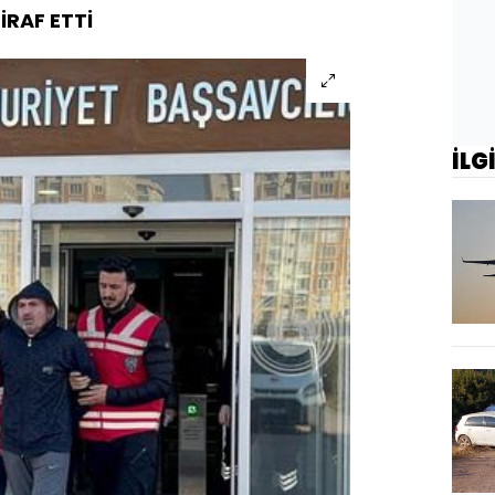
İRAF ETTİ
İLG