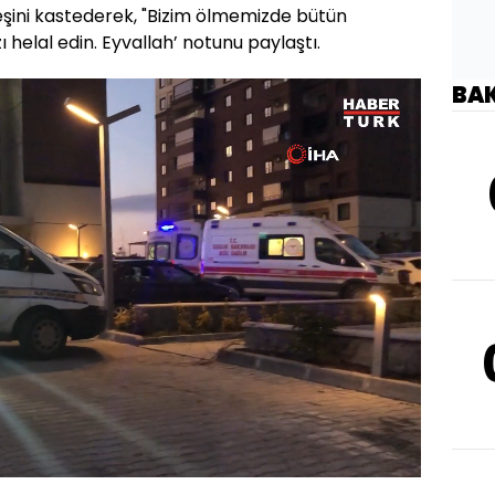
şini kastederek, "Bizim ölmemizde bütün
ı helal edin. Eyvallah’ notunu paylaştı.
BA
Oynatma
1080
Hızı