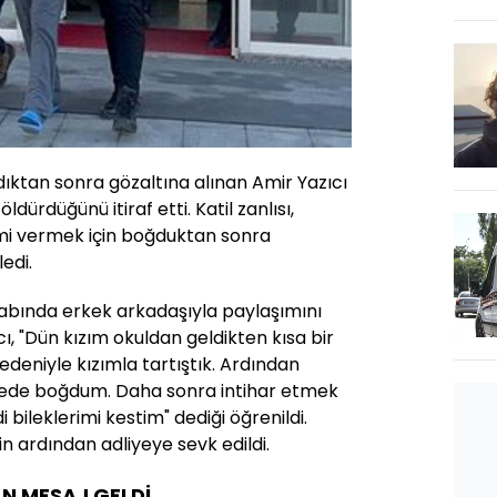
ıktan sonra gözaltına alınan Amir Yazıcı
ldürdüğünü itiraf etti. Katil zanlısı,
enimi vermek için boğduktan sonra
ledi.
abında erkek arkadaşıyla paylaşımını
, "Dün kızım okuldan geldikten kısa bir
deniyle kızımla tartıştık. Ardından
epede boğdum. Daha sonra intihar etmek
 bileklerimi kestim" dediği öğrenildi.
nin ardından adliyeye sevk edildi.
AN MESAJ GELDİ