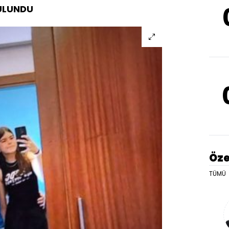
BULUNDU
Öze
TÜMÜ