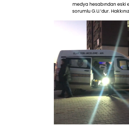
medya hesabından eski e
sorumlu G.U.’dur. Hakkınız
Yüklendi
:
44.84%
Sesi
Aç