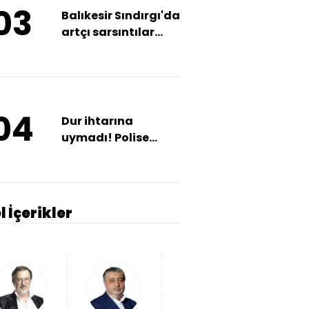
03
Balıkesir Sındırgı'da
artçı sarsıntılar
devam ediyor
04
Dur ihtarına
uymadı! Polise
yumruk attı!
l İçerikler