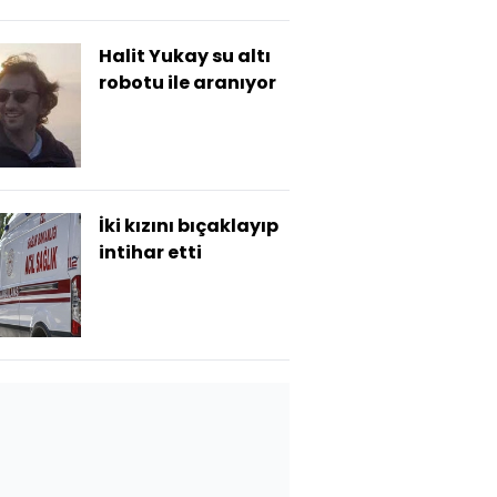
Halit Yukay su altı
robotu ile aranıyor
İki kızını bıçaklayıp
intihar etti