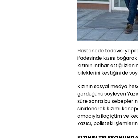
Hastanede tedavisi yapıld
ifadesinde kızını boğarak ö
kızının intihar ettiği izl
bileklerini kestiğini de söy
Kızının sosyal medya hes
gördüğünü söyleyen Yazıcı
süre sonra bu sebepler ne
sinirlenerek kızımı kan
amacıyla ilaç içtim ve kedi
Yazıcı, polisteki işlemleri
KIZININ TELEFONUND