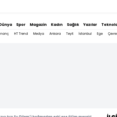
Dünya
Spor
Magazin
Kadın
Sağlık
Yazılar
Teknolo
İnanç
HT Trend
Medya
Ankara
Teyit
İstanbul
Ege
Çevre
zıcı kızı Su Dilem'i boğmadan eski eşe ölüm mesajı!