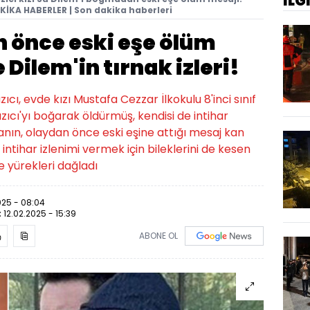
İLG
AKİKA HABERLER | Son dakika haberleri
 önce eski eşe ölüm
Dilem'in tırnak izleri!
cı, evde kızı Mustafa Cezzar İlkokulu 8'inci sınıf
azıcı'yı boğarak öldürmüş, kendisi de intihar
nın, olaydan önce eski eşine attığı mesaj kan
ntihar izlenimi vermek için bileklerini de kesen
se yürekleri dağladı
025 - 08:04
:
12.02.2025 - 15:39
ABONE OL