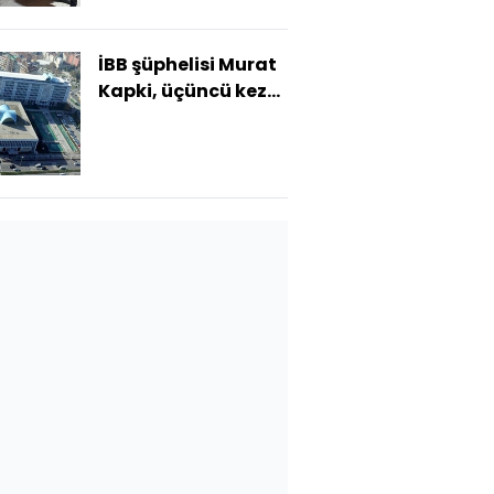
İBB şüphelisi Murat
Kapki, üçüncü kez
ifade verdi