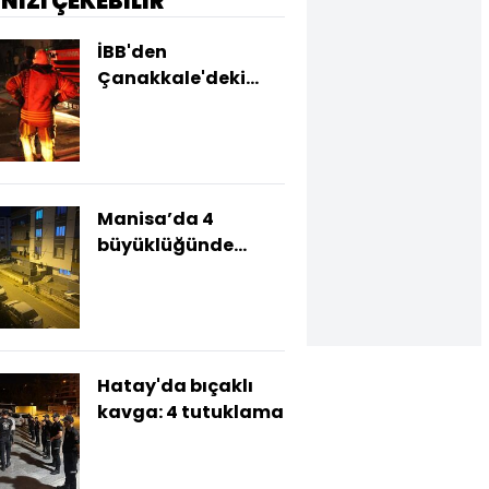
İNİZİ ÇEKEBİLİR
İBB'den
Çanakkale'deki
orman yangına
destek
Manisa’da 4
büyüklüğünde
deprem
Hatay'da bıçaklı
kavga: 4 tutuklama