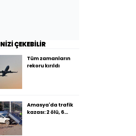
İNİZİ ÇEKEBİLİR
Tüm zamanların
rekoru kırıldı
Amasya'da trafik
kazası: 2 ölü, 6
yaralı