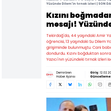
Yüzünde Dilem'in tırnak izleri | SON D
Kızını boğmadan
mesajı! Yüzünde 
Tekirdağ'da, 44 yaşındaki Amir Yazı
öğrencisi, 13 yaşındaki Su Dilem Y
girişiminde bulunmuştu. Cani baba
dondurdu. Kızını boğduktan sonra i
Yazıcı'nın yüzündeki tırnak izleri i
Demirören
Giriş:
12.02.2
Haber Ajansı
Güncelleme