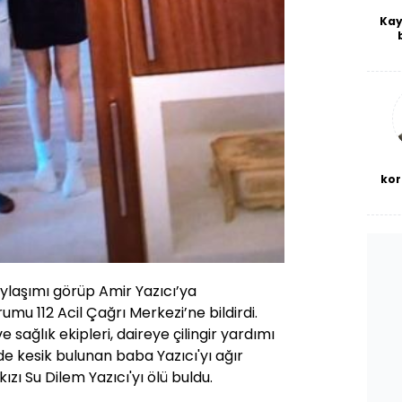
Kay
De
haf
a
bl
kor
laşımı görüp Amir Yazıcı’ya
mu 112 Acil Çağrı Merkezi’ne bildirdi.
 sağlık ekipleri, daireye çilingir yardımı
rinde kesik bulunan baba Yazıcı'yı ağır
kızı Su Dilem Yazıcı'yı ölü buldu.