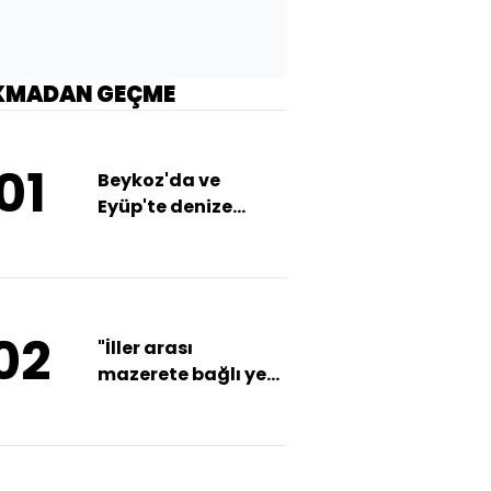
KMADAN GEÇME
01
Beykoz'da ve
Eyüp'te denize
girmek yasaklandı
02
"İller arası
mazerete bağlı yer
değiştirme"
atamaları yapıldı