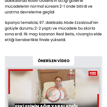
dakikalarda Robin Gosens'in attığı gollerle
mücadelenin normal süresini 2-1 önde bitirdi ve
uzatma devrelerine geçildi.
İspanya temsilcisi, 97. dakikada Abde Ezzalzouli'nin
golüyle durumu 2-2 yaptı ve mücadele bu skorla
sona erdi. İlk maçı kazanan Real Betis, rövanşta elde
ettiği beraberlikle finale yükseldi.
ÖNERİLEN VİDEO
Videoyu