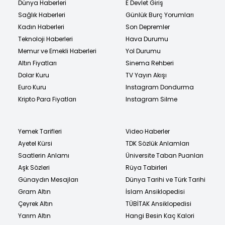
Dünya Haberleri
E Devlet Giriş
Sağlık Haberleri
Günlük Burç Yorumları
Kadın Haberleri
Son Depremler
Teknoloji Haberleri
Hava Durumu
Memur ve Emekli Haberleri
Yol Durumu
Altın Fiyatları
Sinema Rehberi
Dolar Kuru
TV Yayın Akışı
Euro Kuru
Instagram Dondurma
Kripto Para Fiyatları
Instagram Silme
Yemek Tarifleri
Video Haberler
Ayetel Kürsi
TDK Sözlük Anlamları
Saatlerin Anlamı
Üniversite Taban Puanları
Aşk Sözleri
Rüya Tabirleri
Günaydın Mesajları
Dünya Tarihi ve Türk Tarihi
Gram Altın
İslam Ansiklopedisi
Çeyrek Altın
TÜBİTAK Ansiklopedisi
Yarım Altın
Hangi Besin Kaç Kalori