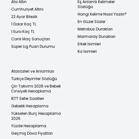
Ata Altın
Eş Anlamlı Kelimeler
Sözlüğü
Cumhuriyet Altını
Hangi Kelime Nasıl Yazılır?
22 Ayar Bilezik
En Güzel Sözler
1 Dolar Kaç TL
Metrobüs Durakları
1 Euro Kaç TL
Marmaray Durakları
Canlı Maç Sonuçları
Erkek İsimleri
Süper Lig Puan Durumu
Kız İsimleri
Atasözleri ve Anlamları
Türkçe Deyimler Sözlüğü
Çin Takvimi 2026 ve Bebek
Cinsiyeti Hesaplama
İETT Sefer Saatleri
Gebelik Hesaplama
Yükselen Burç Hesaplama
2026
Yüzde Hesaplama
Geçmiş Döviz Fiyatları