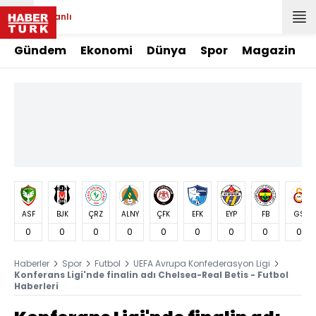
Canlı
Gündem
Ekonomi
Dünya
Spor
Magazin
ASF
BJK
ÇRZ
ALNY
ÇFK
EFK
EYP
FB
GS
0
0
0
0
0
0
0
0
0
Haberler
Spor
Futbol
UEFA Avrupa Konfederasyon Ligi
Konferans Ligi'nde finalin adı Chelsea-Real Betis - Futbol
Haberleri