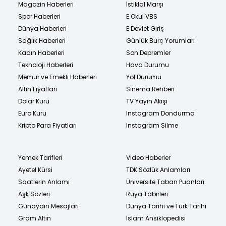
Magazin Haberleri
İstiklal Marşı
Spor Haberleri
E Okul VBS
Dünya Haberleri
E Devlet Giriş
Sağlık Haberleri
Günlük Burç Yorumları
Kadın Haberleri
Son Depremler
Teknoloji Haberleri
Hava Durumu
Memur ve Emekli Haberleri
Yol Durumu
Altın Fiyatları
Sinema Rehberi
Dolar Kuru
TV Yayın Akışı
Euro Kuru
Instagram Dondurma
Kripto Para Fiyatları
Instagram Silme
Yemek Tarifleri
Video Haberler
Ayetel Kürsi
TDK Sözlük Anlamları
Saatlerin Anlamı
Üniversite Taban Puanları
Aşk Sözleri
Rüya Tabirleri
Günaydın Mesajları
Dünya Tarihi ve Türk Tarihi
Gram Altın
İslam Ansiklopedisi