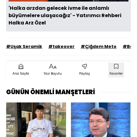
'Halka arzdan gelecek ivme ile anlamlı
büyümelere ulaşacağız' - Yatırımcı Rehberi
Halka Arz Özel
#Uşak Seramik
#takeover
#Çiğdem Meto
#Bors
Ana Sayfa
Yazı Boyutu
Paylaş
Favoriler
GÜNÜN ÖNEMLİ MANŞETLERİ