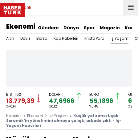
Canlı
Ekonomi
Gündem
Dünya
Spor
Magazin
Kadı
İş Yaşam
Altın
Döviz
Borsa
Kap Haberleri
Kripto Para
O
BIST 100
DOLAR
EURO
GRAM
13.779,39
47,6966
55,1896
6.
%-0,14
%0,12
%0,45
%2,59
Haberler
Ekonomi
İş-Yaşam
Küçük yatırımcı Uşak
Seramik'in yönetimini almaya çalıştı, arbede çıktı - İş-
Yaşam Haberleri