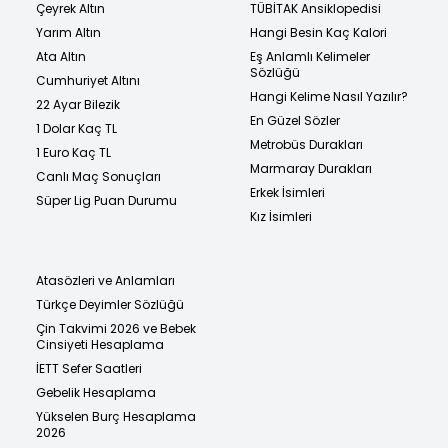
Çeyrek Altın
TÜBİTAK Ansiklopedisi
Yarım Altın
Hangi Besin Kaç Kalori
Ata Altın
Eş Anlamlı Kelimeler
Sözlüğü
Cumhuriyet Altını
Hangi Kelime Nasıl Yazılır?
22 Ayar Bilezik
En Güzel Sözler
1 Dolar Kaç TL
Metrobüs Durakları
1 Euro Kaç TL
Marmaray Durakları
Canlı Maç Sonuçları
Erkek İsimleri
Süper Lig Puan Durumu
Kız İsimleri
Atasözleri ve Anlamları
Türkçe Deyimler Sözlüğü
Çin Takvimi 2026 ve Bebek
Cinsiyeti Hesaplama
İETT Sefer Saatleri
Gebelik Hesaplama
Yükselen Burç Hesaplama
2026