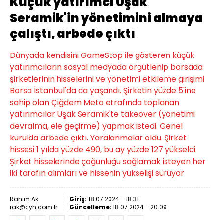
Küçük yatırımcı Uşak
Seramik'in yönetimini almaya
çalıştı, arbede çıktı
Dünyada kendisini GameStop ile gösteren küçük
yatırımcıların sosyal medyada örgütlenip borsada
şirketlerinin hisselerini ve yönetimi etkileme girişimi
Borsa İstanbul'da da yaşandı. Şirketin yüzde 5'ine
sahip olan Çiğdem Meto etrafında toplanan
yatırımcılar Uşak Seramik'te takeover (yönetimi
devralma, ele geçirme) yapmak istedi. Genel
kurulda arbede çıktı. Yaralanmalar oldu. Şirket
hissesi 1 yılda yüzde 490, bu ay yüzde 127 yükseldi.
Şirket hisselerinde çoğunluğu sağlamak isteyen her
iki tarafın alımları ve hissenin yükselişi sürüyor
Rahim Ak
Giriş:
18.07.2024 - 18:31
rak@cyh.com.tr
Güncelleme:
18.07.2024 - 20:09