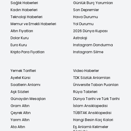
Sağlık Haberleri
Günlük Burç Yorumları
Kadın Haberleri
Son Depremler
Teknoloji Haberleri
Hava Durumu
Memur ve Emekli Haberleri
Yol Durumu
Altın Fiyatları
2026 Dünya Kupası
Dolar Kuru
Astroloji
Euro Kuru
Instagram Dondurma
Kripto Para Fiyatları
Instagram Silme
Yemek Tarifleri
Video Haberler
Ayetel Kürsi
TDK Sözlük Anlamları
Saatlerin Anlamı
Üniversite Taban Puanları
Aşk Sözleri
Rüya Tabirleri
Günaydın Mesajları
Dünya Tarihi ve Türk Tarihi
Gram Altın
İslam Ansiklopedisi
Çeyrek Altın
TÜBİTAK Ansiklopedisi
Yarım Altın
Hangi Besin Kaç Kalori
Ata Altın
Eş Anlamlı Kelimeler