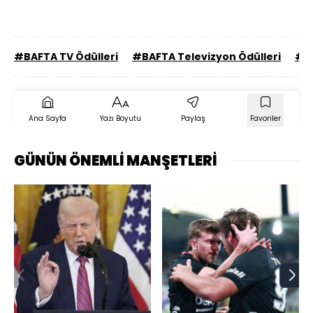
#BAFTA TV Ödülleri
#BAFTA Televizyon Ödülleri
#İn
Ana Sayfa
Yazı Boyutu
Paylaş
Favoriler
GÜNÜN ÖNEMLİ MANŞETLERİ