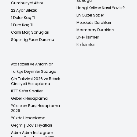
Sözlüğü
Cumhuriyet Altını
Hangi Kelime Nasıl Yazılır?
22 Ayar Bilezik
En Güzel Sözler
1 Dolar Kaç TL
Metrobüs Durakları
1 Euro Kaç TL
Marmaray Durakları
Canlı Maç Sonuçları
Erkek İsimleri
Süper Lig Puan Durumu
Kız İsimleri
Atasözleri ve Anlamları
Türkçe Deyimler Sözlüğü
Çin Takvimi 2026 ve Bebek
Cinsiyeti Hesaplama
İETT Sefer Saatleri
Gebelik Hesaplama
Yükselen Burç Hesaplama
2026
Yüzde Hesaplama
Geçmiş Döviz Fiyatları
Adım Adım Instagram