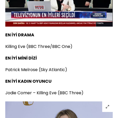
Yüklendi
:
56.17%
Sesi
Oynatma
Aç
Hızı
EN İYİ DRAMA
Killing Eve (BBC Three/BBC One)
EN İYİ MİNİ DİZİ
Patrick Melrose (Sky Atlantic)
EN İYİ KADIN OYUNCU
Jodie Comer – Killing Eve (BBC Three)