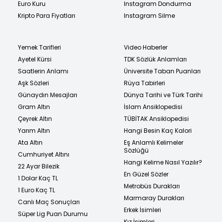
Euro Kuru
Instagram Dondurma
Kripto Para Fiyatları
Instagram Silme
Yemek Tarifleri
Video Haberler
Ayetel Kürsi
TDK Sözlük Anlamları
Saatlerin Anlamı
Üniversite Taban Puanları
Aşk Sözleri
Rüya Tabirleri
Günaydın Mesajları
Dünya Tarihi ve Türk Tarihi
Gram Altın
İslam Ansiklopedisi
Çeyrek Altın
TÜBİTAK Ansiklopedisi
Yarım Altın
Hangi Besin Kaç Kalori
Ata Altın
Eş Anlamlı Kelimeler
Sözlüğü
Cumhuriyet Altını
Hangi Kelime Nasıl Yazılır?
22 Ayar Bilezik
En Güzel Sözler
1 Dolar Kaç TL
Metrobüs Durakları
1 Euro Kaç TL
Marmaray Durakları
Canlı Maç Sonuçları
Erkek İsimleri
Süper Lig Puan Durumu
Kız İsimleri