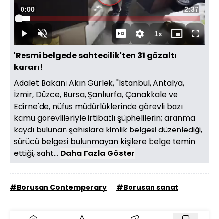
Süre
0:00
Toplam
2:37
Oynat
Yüklendi
:
6.32%
Süre
1x
Oynat
Sesi
Oynatma
Mini
Tam
Aç
Hızı
oynatıcı
Ekran
'Resmi belgede sahtecilik'ten 31 gözaltı
kararı!
Adalet Bakanı Akın Gürlek, "İstanbul, Antalya,
İzmir, Düzce, Bursa, Şanlıurfa, Çanakkale ve
Edirne'de, nüfus müdürlüklerinde görevli bazı
kamu görevlileriyle irtibatlı şüphelilerin; aranma
kaydı bulunan şahıslara kimlik belgesi düzenlediği,
sürücü belgesi bulunmayan kişilere belge temin
ettiği, saht...
Daha Fazla Göster
#Borusan Contemporary
#Borusan sanat