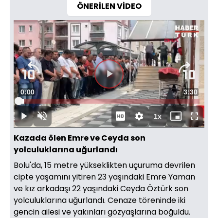
ÖNERİLEN VİDEO
Video
Oynatıcısı
yükleniyor.
Videoyu
Süre
0:00
Toplam
3:30
Oynat
Yüklendi
:
2.96%
Süre
1x
Oynat
Sesi
Oynatma
Mini
Tam
Aç
Hızı
oynatıcı
Ekran
Kazada ölen Emre ve Ceyda son
yolculuklarına uğurlandı
Bolu'da, 15 metre yükseklikten uçuruma devrilen
cipte yaşamını yitiren 23 yaşındaki Emre Yaman
ve kız arkadaşı 22 yaşındaki Ceyda Öztürk son
yolculuklarına uğurlandı. Cenaze töreninde iki
gencin ailesi ve yakınları gözyaşlarına boğuldu.