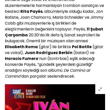
düzenlemelerle harmanlayan trombon sanatçısı ve
besteci
Rita Payés
, albümleriyle olduğu kadar, Jon
Batiste, Joan Chamorro, Maria Schneider ve Jimmy
Cobb gibi müzisyenlerle iş birlikleri de
eleştirmenlerin beğenisini topluyor. Payés,
11 Şubat
Çarşamba
20.30’da ilk defa İş Sanat seyircileri ile
buluşacak. Önemli bir müzisyen olan annesi
Elisabeth Roma
(gitar) ile birlikte
Pol Batlle
(gitar
ve vokal),
Juan Rodríguez Berbín
(bateri) ve
Horacio Fumero
’nun (kontrbas) eşlik edeceği
konserde Payés, “gündelik şeylerdeki güzelliği”
aradığını söylediği son albümü
De Camino al
Camino
’dan parçalar seslendirecek.