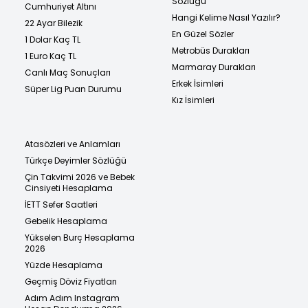
Sözlüğü
Cumhuriyet Altını
Hangi Kelime Nasıl Yazılır?
22 Ayar Bilezik
En Güzel Sözler
1 Dolar Kaç TL
Metrobüs Durakları
1 Euro Kaç TL
Marmaray Durakları
Canlı Maç Sonuçları
Erkek İsimleri
Süper Lig Puan Durumu
Kız İsimleri
Atasözleri ve Anlamları
Türkçe Deyimler Sözlüğü
Çin Takvimi 2026 ve Bebek
Cinsiyeti Hesaplama
İETT Sefer Saatleri
Gebelik Hesaplama
Yükselen Burç Hesaplama
2026
Yüzde Hesaplama
Geçmiş Döviz Fiyatları
Adım Adım Instagram