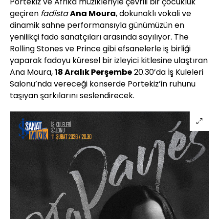
Portekiz ve Afrika müzikleriyle çevrili bir çocukluk
geçiren
fadista
Ana Moura
, dokunaklı vokali ve
dinamik sahne performansıyla günümüzün en
yenilikçi fado sanatçıları arasında sayılıyor. The
Rolling Stones ve Prince gibi efsanelerle iş birliği
yaparak fadoyu küresel bir izleyici kitlesine ulaştıran
Ana Moura,
18 Aralık Perşembe
20.30’da İş Kuleleri
Salonu’nda vereceği konserde Portekiz’in ruhunu
taşıyan şarkılarını seslendirecek.