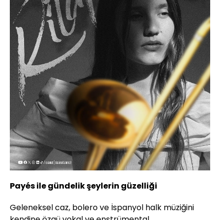
Payés ile gündelik şeylerin güzelliği
Geleneksel caz, bolero ve İspanyol halk müziğini
kendine özgü vokal ve enstrümental