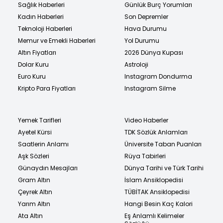
Sağlık Haberleri
Günlük Burç Yorumları
Kadın Haberleri
Son Depremler
Teknoloji Haberleri
Hava Durumu
Memur ve Emekli Haberleri
Yol Durumu
Altın Fiyatları
2026 Dünya Kupası
Dolar Kuru
Astroloji
Euro Kuru
Instagram Dondurma
Kripto Para Fiyatları
Instagram Silme
Yemek Tarifleri
Video Haberler
Ayetel Kürsi
TDK Sözlük Anlamları
Saatlerin Anlamı
Üniversite Taban Puanları
Aşk Sözleri
Rüya Tabirleri
Günaydın Mesajları
Dünya Tarihi ve Türk Tarihi
Gram Altın
İslam Ansiklopedisi
Çeyrek Altın
TÜBİTAK Ansiklopedisi
Yarım Altın
Hangi Besin Kaç Kalori
Ata Altın
Eş Anlamlı Kelimeler