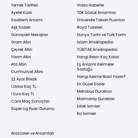
Yemek Tarifleri
Video Haberler
Ayetel Kürsi
TDK Sözlük Anlamları
Saatlerin Anlamı
Üniversite Taban Puanları
Aşk Sözleri
Rüya Tabirleri
Günaydın Mesajları
Dünya Tarihi ve Türk Tarihi
Gram Altın
İslam Ansiklopedisi
Çeyrek Altın
TÜBİTAK Ansiklopedisi
Yarım Altın
Hangi Besin Kaç Kalori
Ata Altın
Eş Anlamlı Kelimeler
Sözlüğü
Cumhuriyet Altını
Hangi Kelime Nasıl Yazılır?
22 Ayar Bilezik
En Güzel Sözler
1 Dolar Kaç TL
Metrobüs Durakları
1 Euro Kaç TL
Marmaray Durakları
Canlı Maç Sonuçları
Erkek İsimleri
Süper Lig Puan Durumu
Kız İsimleri
Atasözleri ve Anlamları