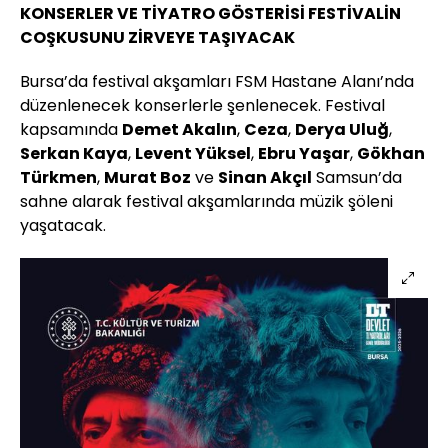
KONSERLER VE TİYATRO GÖSTERİSİ FESTİVALİN
COŞKUSUNU ZİRVEYE TAŞIYACAK
Bursa’da festival akşamları FSM Hastane Alanı’nda
düzenlenecek konserlerle şenlenecek. Festival
kapsamında
Demet Akalın
,
Ceza
,
Derya Uluğ
,
Serkan Kaya
,
Levent Yüksel
,
Ebru Yaşar
,
Gökhan
Türkmen
,
Murat Boz
ve
Sinan Akçıl
Samsun’da
sahne alarak festival akşamlarında müzik şöleni
yaşatacak.