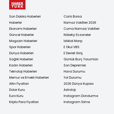
Son Dakika Haberleri
Canlı Borsa
Haberler
Namaz Vakitleri 2026
Ekonomi Haberleri
Cuma Namazı Vakitleri
Güncel Haberler
Nöbetçi Eczaneler
Magazin Haberleri
İstiklal Marşı
Spor Haberleri
E Okul VBS
Dünya Haberleri
E Devlet Giriş
Sağlık Haberleri
Günlük Burç Yorumları
Kadın Haberleri
Son Depremler
Teknoloji Haberleri
Hava Durumu
Memur ve Emekli Haberleri
Yol Durumu
Altın Fiyatları
2026 Dünya Kupası
Dolar Kuru
Astroloji
Euro Kuru
Instagram Dondurma
Kripto Para Fiyatları
Instagram Silme