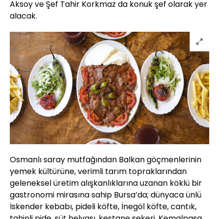
Aksoy ve Şef Tahir Korkmaz da konuk şef olarak yer
alacak.
Osmanlı saray mutfağından Balkan göçmenlerinin
yemek kültürüne, verimli tarım topraklarından
geleneksel üretim alışkanlıklarına uzanan köklü bir
gastronomi mirasına sahip Bursa’da; dünyaca ünlü
İskender kebabı, pideli köfte, İnegöl köfte, cantık,
tahinli pide, süt helvası, kestane şekeri, Kemalpaşa