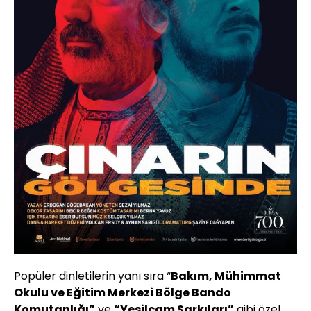
Popüler dinletilerin yanı sıra “
Bakım, Mühimmat
Okulu ve Eğitim Merkezi Bölge Bando
Komutanlığı”
ve
“Yeşilçam Şarkıları”
gibi özel