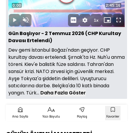
Süre
0:01
Toplam
2:45:16
Yüklendi
:
0.13%
Süre
1x
Duraklat
Sesi
Oynatma
Mini
Tam
Aç
Hızı
oynatıcı
Ekran
Gün Başlıyor - 2 Temmuz 2026 (CHP Kurultay
Davası Ertelendi)
Dev gemi İstanbul Boğazı'ndan geçiyor. CHP
kurultay davası ertelendi. Şırnak'ta Hz. Nuh'u anma
töreni. Kiev'e balistik füze saldırısı. Tahran'dan
sansür krizi. NATO zirvesi için güvenlik merkezi.
Ayşe Tokyaz'a şiddetin delilleri. Uyuşturucu
satıcılarına darbe. Belçika'da 10 katlı binada
yangın. Türk...
Daha Fazla Göster
Ana Sayfa
Yazı Boyutu
Paylaş
Favoriler