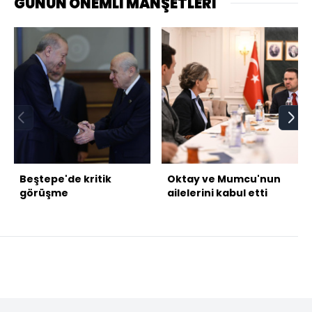
GÜNÜN ÖNEMLİ MANŞETLERİ
Beştepe'de kritik
Oktay ve Mumcu'nun
görüşme
ailelerini kabul etti