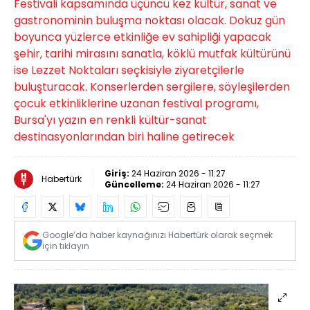
Festivali kapsamında üçüncü kez kültür, sanat ve
gastronominin buluşma noktası olacak. Dokuz gün
boyunca yüzlerce etkinliğe ev sahipliği yapacak
şehir, tarihi mirasını sanatla, köklü mutfak kültürünü
ise Lezzet Noktaları seçkisiyle ziyaretçilerle
buluşturacak. Konserlerden sergilere, söyleşilerden
çocuk etkinliklerine uzanan festival programı,
Bursa'yı yazın en renkli kültür-sanat
destinasyonlarından biri haline getirecek
Giriş:
24 Haziran 2026 - 11:27
Habertürk
Güncelleme:
24 Haziran 2026 - 11:27
Google’da haber kaynağınızı Habertürk olarak seçmek
için tıklayın