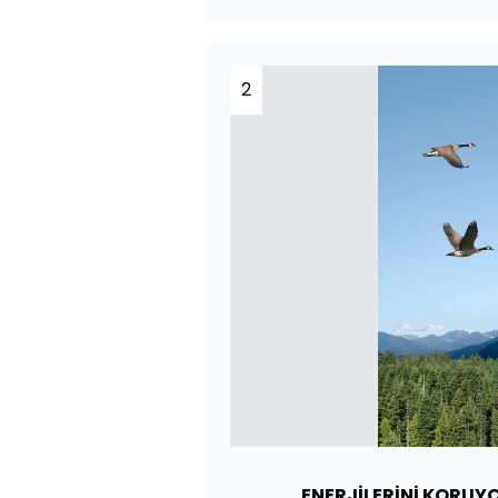
2
ENERJİLERİNİ KORUY