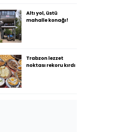
Altı yol, üstü
mahalle konağı!
Trabzon lezzet
noktası rekoru kırdı