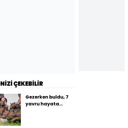
İNİZİ ÇEKEBİLİR
Gezerken buldu, 7
yavru hayata
tutundu