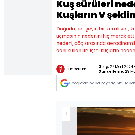
Kuş sürüleri ned
Kuşların V şekl
Doğada her şeyin bir kuralı var, ku
uçmasının nedenini hiç merak etti
nedeni, göç sırasında aerodinami
dahi kullanılır! İşte, kuşların nede
Giriş:
27 Mart 2024 
Habertürk
Güncelleme:
29 Ma
Google’da haber kaynağınızı Habertü
1