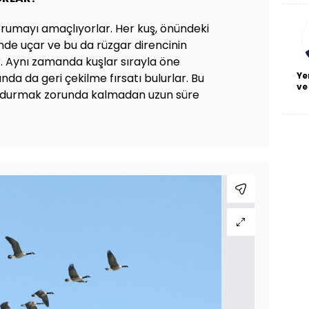
a
bl
 korumayı amaçlıyorlar. Her kuş, önündeki
nde uçar ve bu da rüzgar direncinin
. Aynı zamanda kuşlar sırayla öne
Ye
ında da geri çekilme fırsatı bulurlar. Bu
ve
n durmak zorunda kalmadan uzun süre