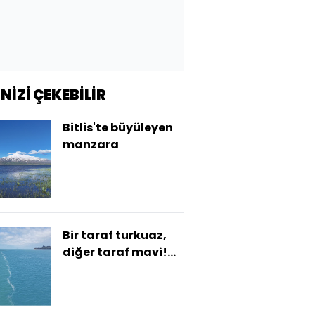
İNİZİ ÇEKEBİLİR
Bitlis'te büyüleyen
manzara
Bir taraf turkuaz,
diğer taraf mavi!
Bartın'da oluştu