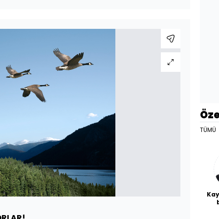
Öze
TÜMÜ
Kay
De
ORLAR!
haf