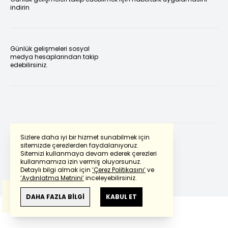
indirin
Günlük gelişmeleri sosyal
medya hesaplarından takip
edebilirsiniz.
Sizlere daha iyi bir hizmet sunabilmek için
sitemizde çerezlerden faydalanıyoruz.
Sitemizi kullanmaya devam ederek çerezleri
Powered by
Translate
kullanmamıza izin vermiş oluyorsunuz.
Detaylı bilgi almak için
‘Çerez Politikasını’
ve
‘Aydınlatma Metnini’
inceleyebilirsiniz.
Bu çeviride
Google Translete
kullanılmıştır.
Anlam ve çeviri hatalarından
haberturk.com
DAHA FAZLA BİLGİ
KABUL ET
sorumlu değildir.