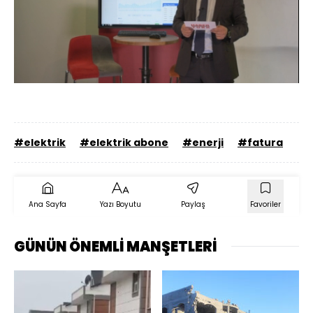
Yüklendi
:
24.46%
Sesi
Oynatma
Aç
Hızı
#elektrik
#elektrik abone
#enerji
#fatura
Ana Sayfa
Yazı Boyutu
Paylaş
Favoriler
GÜNÜN ÖNEMLİ MANŞETLERİ