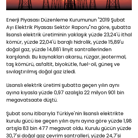
Enerji Piyasası Düzenleme Kurumunun "2019 Şubat
Ayı Elektrik Piyasası Sektör Raporu"na göre, şubatta
lisanslı elektrik üretiminin yaklaşık yüzde 23,24'ü ithal
kömür, yüzde 22,04'ü barajlı hidrolik, yüzde 15,89'u
doğal gaz, yüzde 14,88'i linyit santrallerinden
karşılandı. Bu kaynakları akarsu, rüzgar, jeotermal,
taş kömürü, asfaltit, biyokütle, fuel-oil, güneş ve
sıvılaştırılmış doğal gaz izledi.
Lisanslı elektrik üretimi şubatta geçen yılın aynı
ayına kıyasla yüzde 0,97 azalışla 22 milyon 901 bin
megavatsaate düştü.
Şubat sonu itibarıyla Türkiye'nin lisanslı elektrikte
kurulu gücü ise geçen yılın aynı ayına göre yüzde 1,98
artışla 83 bin 477 megavat oldu. Kurulu gücün yüzde
30,7'si doğal gaz çevrim santralleri, yüzde 24,7'si