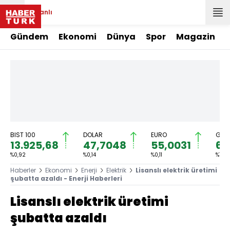
Canlı
Gündem
Ekonomi
Dünya
Spor
Magazin
BIST 100
DOLAR
EURO
GRAM
13.925,68
47,7048
55,0031
6.
%0,92
%0,14
%0,11
%1,30
Haberler
Ekonomi
Enerji
Elektrik
Lisanslı elektrik üretimi
şubatta azaldı - Enerji Haberleri
Lisanslı elektrik üretimi
şubatta azaldı