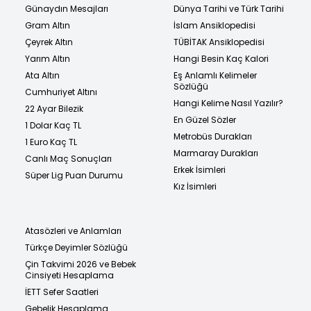
Günaydın Mesajları
Dünya Tarihi ve Türk Tarihi
Gram Altın
İslam Ansiklopedisi
Çeyrek Altın
TÜBİTAK Ansiklopedisi
Yarım Altın
Hangi Besin Kaç Kalori
Ata Altın
Eş Anlamlı Kelimeler
Sözlüğü
Cumhuriyet Altını
Hangi Kelime Nasıl Yazılır?
22 Ayar Bilezik
En Güzel Sözler
1 Dolar Kaç TL
Metrobüs Durakları
1 Euro Kaç TL
Marmaray Durakları
Canlı Maç Sonuçları
Erkek İsimleri
Süper Lig Puan Durumu
Kız İsimleri
Atasözleri ve Anlamları
Türkçe Deyimler Sözlüğü
Çin Takvimi 2026 ve Bebek
Cinsiyeti Hesaplama
İETT Sefer Saatleri
Gebelik Hesaplama