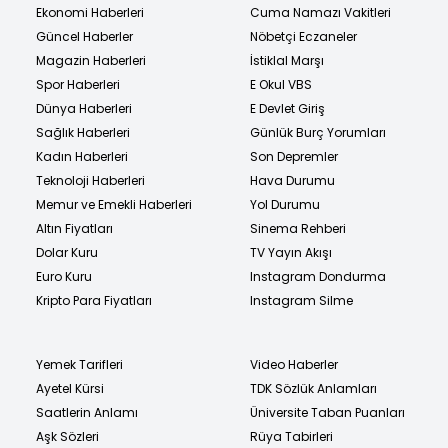
Ekonomi Haberleri
Cuma Namazı Vakitleri
Güncel Haberler
Nöbetçi Eczaneler
Magazin Haberleri
İstiklal Marşı
Spor Haberleri
E Okul VBS
Dünya Haberleri
E Devlet Giriş
Sağlık Haberleri
Günlük Burç Yorumları
Kadın Haberleri
Son Depremler
Teknoloji Haberleri
Hava Durumu
Memur ve Emekli Haberleri
Yol Durumu
Altın Fiyatları
Sinema Rehberi
Dolar Kuru
TV Yayın Akışı
Euro Kuru
Instagram Dondurma
Kripto Para Fiyatları
Instagram Silme
Yemek Tarifleri
Video Haberler
Ayetel Kürsi
TDK Sözlük Anlamları
Saatlerin Anlamı
Üniversite Taban Puanları
Aşk Sözleri
Rüya Tabirleri