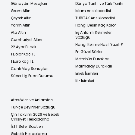
Günaydın Mesajları
Dünya Tarihi ve Türk Tarihi
Gram Altın
İslam Ansiklopedisi
Çeyrek Altın
TÜBİTAK Ansiklopedisi
Yarım Altın
Hangi Besin Kaç Kalori
Ata Altın
Eş Anlamlı Kelimeler
Sözlüğü
Cumhuriyet Altını
Hangi Kelime Nasıl Yazılır?
22 Ayar Bilezik
En Güzel Sözler
1 Dolar Kaç TL
Metrobüs Durakları
1 Euro Kaç TL
Marmaray Durakları
Canlı Maç Sonuçları
Erkek İsimleri
Süper Lig Puan Durumu
Kız İsimleri
Atasözleri ve Anlamları
Türkçe Deyimler Sözlüğü
Çin Takvimi 2026 ve Bebek
Cinsiyeti Hesaplama
İETT Sefer Saatleri
Gebelik Hesaplama