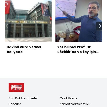
Hakimi vuran savcı
Yer bilimci Prof. Dr.
adliyede
Sözbilir'den o fay için
6.7'lik uyarı!
Son Dakika Haberleri
Canlı Borsa
Haberler
Namaz Vakitleri 2026