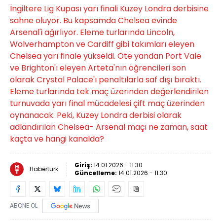
İngiltere Lig Kupası yarı finali Kuzey Londra derbisine
sahne oluyor. Bu kapsamda Chelsea evinde
Arsenal'i ağırlıyor. Eleme turlarında Lincoln,
Wolverhampton ve Cardiff gibi takımları eleyen
Chelsea yarı finale yükseldi. Öte yandan Port Vale
ve Brighton'ı eleyen Arteta'nın öğrencileri son
olarak Crystal Palace'ı penaltılarla saf dışı bıraktı.
Eleme turlarında tek maç üzerinden değerlendirilen
turnuvada yarı final mücadelesi çift maç üzerinden
oynanacak. Peki, Kuzey Londra derbisi olarak
adlandırılan Chelsea- Arsenal maçı ne zaman, saat
kaçta ve hangi kanalda?
Giriş:
14.01.2026 - 11:30
Habertürk
Güncelleme:
14.01.2026 - 11:30
ABONE OL