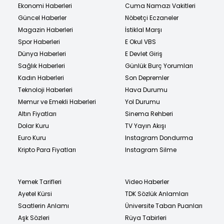
Ekonomi Haberleri
Cuma Namazı Vakitleri
Güncel Haberler
Nöbetçi Eczaneler
Magazin Haberleri
İstiklal Marşı
Spor Haberleri
E Okul VBS
Dünya Haberleri
E Devlet Giriş
Sağlık Haberleri
Günlük Burç Yorumları
Kadın Haberleri
Son Depremler
Teknoloji Haberleri
Hava Durumu
Memur ve Emekli Haberleri
Yol Durumu
Altın Fiyatları
Sinema Rehberi
Dolar Kuru
TV Yayın Akışı
Euro Kuru
Instagram Dondurma
Kripto Para Fiyatları
Instagram Silme
Yemek Tarifleri
Video Haberler
Ayetel Kürsi
TDK Sözlük Anlamları
Saatlerin Anlamı
Üniversite Taban Puanları
Aşk Sözleri
Rüya Tabirleri