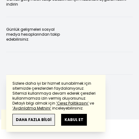
indirin
Günlük gelişmeleri sosyal
medya hesaplarından takip
edebilirsiniz.
Sizlere daha iyi bir hizmet sunabilmek için
sitemizde çerezlerden faydalanıyoruz.
Sitemizi kullanmaya devam ederek çerezleri
Powered by
Translate
kullanmamıza izin vermiş oluyorsunuz.
Detaylı bilgi almak için
‘Çerez Politikasını’
ve
‘Aydınlatma Metnini’
inceleyebilirsiniz.
Bu çeviride
Google Translete
kullanılmıştır.
Anlam ve çeviri hatalarından
haberturk.com
DAHA FAZLA BİLGİ
KABUL ET
sorumlu değildir.