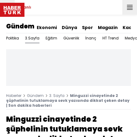
Canlı
Gündem
Ekonomi
Dünya
Spor
Magazin
Kadın
3.Sayfa
Politika
Eğitim
Güvenlik
İnanç
HT Trend
Medy
Haberler
Gündem
3. Sayfa
Minguzzi cinayetinde 2
şüphelinin tutuklamaya sevk yazısında dikkat çeken detay
| Son dakika haberleri
Minguzzi cinayetinde 2
şüphelinin tutuklamaya sevk