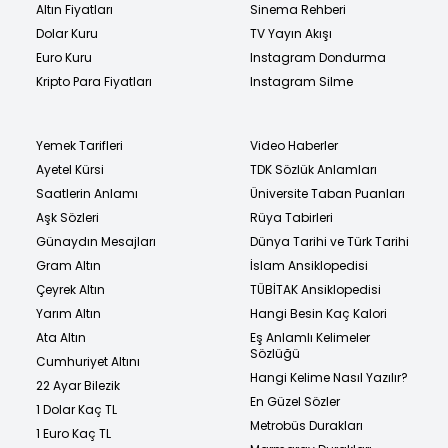
Altın Fiyatları
Sinema Rehberi
Dolar Kuru
TV Yayın Akışı
Euro Kuru
Instagram Dondurma
Kripto Para Fiyatları
Instagram Silme
Yemek Tarifleri
Video Haberler
Ayetel Kürsi
TDK Sözlük Anlamları
Saatlerin Anlamı
Üniversite Taban Puanları
Aşk Sözleri
Rüya Tabirleri
Günaydın Mesajları
Dünya Tarihi ve Türk Tarihi
Gram Altın
İslam Ansiklopedisi
Çeyrek Altın
TÜBİTAK Ansiklopedisi
Yarım Altın
Hangi Besin Kaç Kalori
Ata Altın
Eş Anlamlı Kelimeler
Sözlüğü
Cumhuriyet Altını
Hangi Kelime Nasıl Yazılır?
22 Ayar Bilezik
En Güzel Sözler
1 Dolar Kaç TL
Metrobüs Durakları
1 Euro Kaç TL