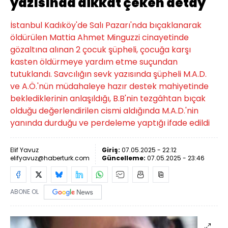
yazısında dikkat çeken detay
İstanbul Kadıköy'de Salı Pazarı'nda bıçaklanarak
öldürülen Mattia Ahmet Minguzzi cinayetinde
gözaltına alınan 2 çocuk şüpheli, çocuğa karşı
kasten öldürmeye yardım etme suçundan
tutuklandı. Savcılığın sevk yazısında şüpheli M.A.D.
ve A.Ö.'nün müdahaleye hazır destek mahiyetinde
beklediklerinin anlaşıldığı, B.B'nin tezgâhtan bıçak
olduğu değerlendirilen cismi aldığında M.A.D.'nin
yanında durduğu ve perdeleme yaptığı ifade edildi
Elif Yavuz
Giriş:
07.05.2025 - 22:12
elifyavuz@haberturk.com
Güncelleme:
07.05.2025 - 23:46
ABONE OL