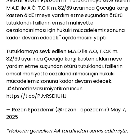
Avukat Rezan Epözdemir "Tutuklamaya sevk edilen
M.A.D ile A.Ö, T.C.K m. 82/39 uyarınca Çocuğa karşı
kasten öldürmeye yardım etme suçundan ötürü
tutuklandı, faillerin emsal mahiyette
cezalandırılması için hukuki mücadelemiz sonuna
kadar devam edecek." açıklamasını yaptı.
Tutuklamaya sevk edilen M.A.D ile A.Ö, T.C.K m.
82/39 uyarınca Çocuğa karşı kasten öldürmeye
yardım etme suçundan ötürü tutuklandı, faillerin
emsal mahiyette cezalandırılması için hukuki
mücadelemiz sonuna kadar devam edecek.
.
#AhmetinMasumiyetiKorunsun
https://t.co/PJvRSD1UHJ
— Rezan Epözdemir (@rezan_epozdemir)
May 7,
2025
*Haberin görselleri AA tarafından servis edilmiştir.