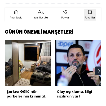
Ana Sayfa
Yazı Boyutu
Paylaş
Favoriler
GÜNÜN ÖNEMLİ MANŞETLERİ
Şarkıcı Güllü'nün
Olay açıklama: Bilgi
parkelerinin kriminal
sızdıran var!
raporu çıktı