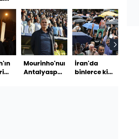
h'ın
Mourinho'nun
İran'da
Sivr
ri
Antalyaspor
binlerce kişi
insa
cak?
11'i
İsrail'i
nası
protesto etti
ede