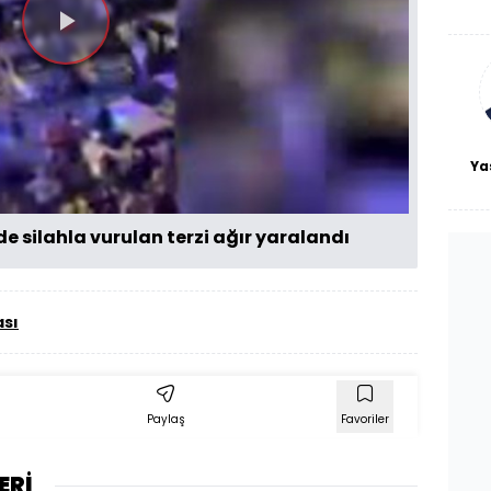
De
haf
Videoyu
a
bl
Oynat
Ya
e silahla vurulan terzi ağır yaralandı
ası
Paylaş
Favoriler
ERİ