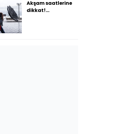
Akşam saatlerine
dikkat!
Meteoroloji'den
Marmara uyarısı