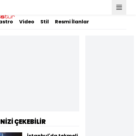
astro
Video
Stil
Resmi İlanlar
İNİZİ ÇEKEBİLİR
İstanbul'da tekmeli