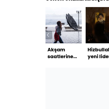
Akşam
Hizbulla
saatlerine
yeni lide
dikkat!
kim ola
Meteoroloji'den
Marmara
uyarısı