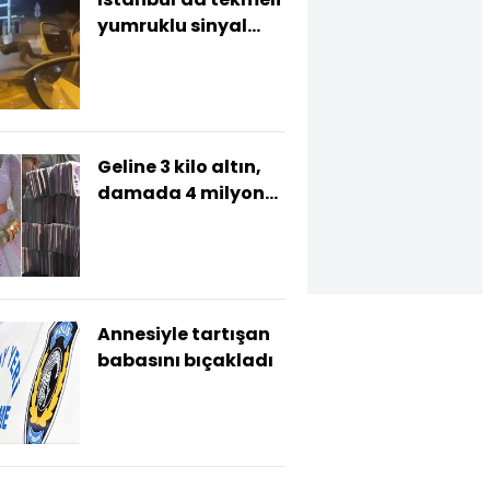
yumruklu sinyal
kavgası
Geline 3 kilo altın,
damada 4 milyon
lira
Annesiyle tartışan
babasını bıçakladı