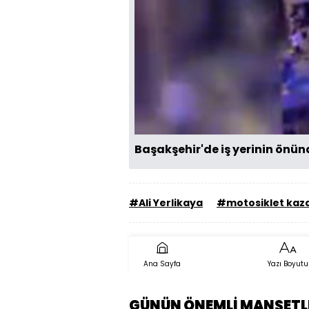
Başakşehir'de iş yerinin önünd
#Ali Yerlikaya
#motosiklet kaz
Ana Sayfa
Yazı Boyutu
GÜNÜN ÖNEMLİ MANŞETL