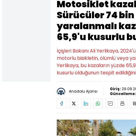
Motosiklet kazal
Sürücüler 74 bin
yaralanmalı kaz
65,9'u kusurlu 
İçişleri Bakanı Ali Yerlikaya, 2024
motorlu bisikletin, ölümlü veya yar
Yerlikaya, bu kazaların yüzde 65,9
kusurlu olduğunun tespit edildiğini
Giriş:
29.09.2
Anadolu Ajansı
Güncelleme