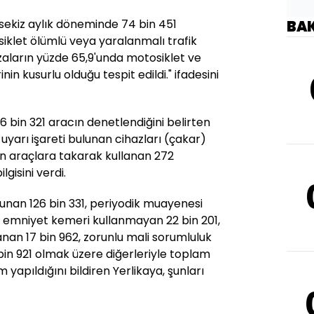
lk sekiz aylık döneminde 74 bin 451
BA
siklet ölümlü veya yaralanmalı trafik
zaların yüzde 65,9'unda motosiklet ve
nin kusurlu olduğu tespit edildi." ifadesini
6 bin 321 aracın denetlendiğini belirten
li uyarı işareti bulunan cihazları (çakar)
n araçlara takarak kullanan 272
lgisini verdi.
ulunan 126 bin 331, periyodik muayenesi
, emniyet kemeri kullanmayan 22 bin 201,
anan 17 bin 962, zorunlu mali sorumluluk
bin 921 olmak üzere diğerleriyle toplam
 yapıldığını bildiren Yerlikaya, şunları