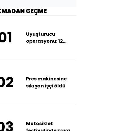
KMADAN GEÇME
01
Uyuşturucu
operasyonu: 12
tutuklama
02
Pres makinesine
sıkışan işçi öldü
03
Motosiklet
festivalinde kavga: