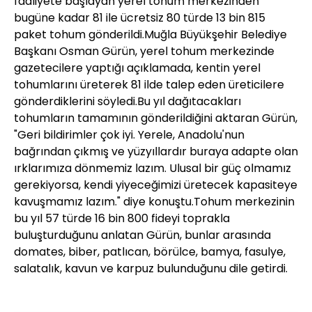
faaliyete başlayan yerel tohum merkezinden
bugüne kadar 81 ile ücretsiz 80 türde 13 bin 815
paket tohum gönderildi.Muğla Büyükşehir Belediye
Başkanı Osman Gürün, yerel tohum merkezinde
gazetecilere yaptığı açıklamada, kentin yerel
tohumlarını üreterek 81 ilde talep eden üreticilere
gönderdiklerini söyledi.Bu yıl dağıtacakları
tohumların tamamının gönderildiğini aktaran Gürün,
"Geri bildirimler çok iyi. Yerele, Anadolu'nun
bağrından çıkmış ve yüzyıllardır buraya adapte olan
ırklarımıza dönmemiz lazım. Ulusal bir güç olmamız
gerekiyorsa, kendi yiyeceğimizi üretecek kapasiteye
kavuşmamız lazım." diye konuştu.Tohum merkezinin
bu yıl 57 türde 16 bin 800 fideyi toprakla
buluşturduğunu anlatan Gürün, bunlar arasında
domates, biber, patlıcan, börülce, bamya, fasulye,
salatalık, kavun ve karpuz bulunduğunu dile getirdi.