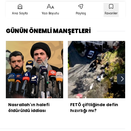
Ana Sayfa
Yazı Boyutu
Paylaş
Favoriler
GÜNÜN ÖNEMLİ MANŞETLERİ
Nasrallah'ın halefi
FETÖ çiftliğinde defin
öldürüldü iddiası
hızırlığı mı?