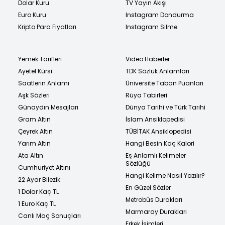
Dolar Kuru
TV Yayın Akışı
Euro Kuru
Instagram Dondurma
Kripto Para Fiyatları
Instagram Silme
Yemek Tarifleri
Video Haberler
Ayetel Kürsi
TDK Sözlük Anlamları
Saatlerin Anlamı
Üniversite Taban Puanları
Aşk Sözleri
Rüya Tabirleri
Günaydın Mesajları
Dünya Tarihi ve Türk Tarihi
Gram Altın
İslam Ansiklopedisi
Çeyrek Altın
TÜBİTAK Ansiklopedisi
Yarım Altın
Hangi Besin Kaç Kalori
Ata Altın
Eş Anlamlı Kelimeler
Sözlüğü
Cumhuriyet Altını
Hangi Kelime Nasıl Yazılır?
22 Ayar Bilezik
En Güzel Sözler
1 Dolar Kaç TL
Metrobüs Durakları
1 Euro Kaç TL
Marmaray Durakları
Canlı Maç Sonuçları
Erkek İsimleri