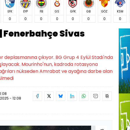
EFK
EYP
FB
GS
GFK
GB
GÖZ
KSM
0
0
0
0
0
0
0
0
| Fenerbahçe Sivas
r deplasmanına çıkıyor. BG Grup 4 Eylül Stadı'nda
şlayacak. Mourinho'nun, kadroda rotasyona
 ağrıları nükseden Amrabat ve ayağına darbe alan
ülmedi
2:08
.2025 - 12:08