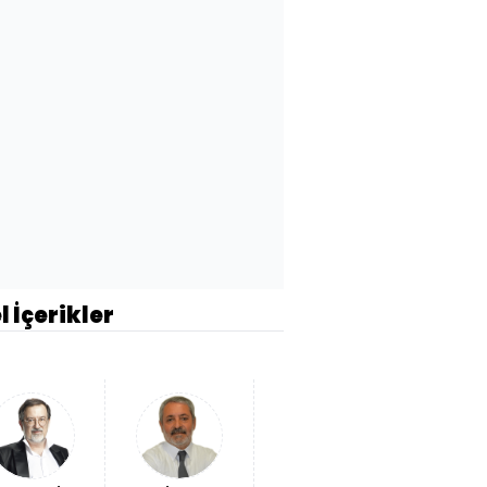
l İçerikler