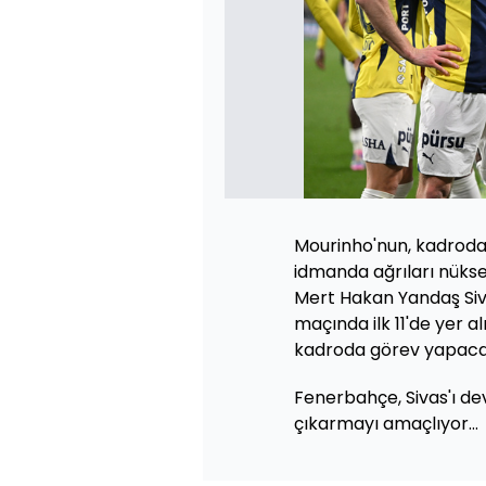
Mourinho'nun, kadroda
idmanda ağrıları nük
Mert Hakan Yandaş Siv
maçında ilk 11'de yer a
kadroda görev yapaca
Fenerbahçe, Sivas'ı devi
çıkarmayı amaçlıyor...