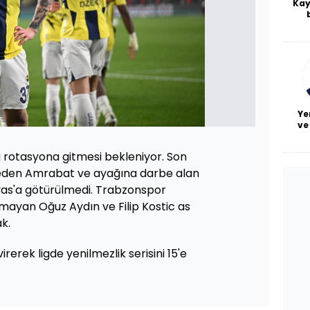
Kay
De
haf
a
bl
Ye
ve
 rotasyona gitmesi bekleniyor. Son
seden Amrabat ve ayağına darbe alan
as'a götürülmedi. Trabzonspor
lmayan Oğuz Aydın ve Filip Kostic as
k.
rerek ligde yenilmezlik serisini 15'e