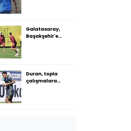
Galatasaray,
Başakşehir'e
bileniyor!
Duran, topla
çalışmalara
başladı!