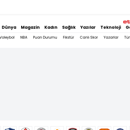
Dünya
Magazin
Kadın
Sağlık
Yazılar
Teknoloji
G
Voleybol
NBA
Puan Durumu
Fikstür
Canlı Skor
Yazarlar
Tü