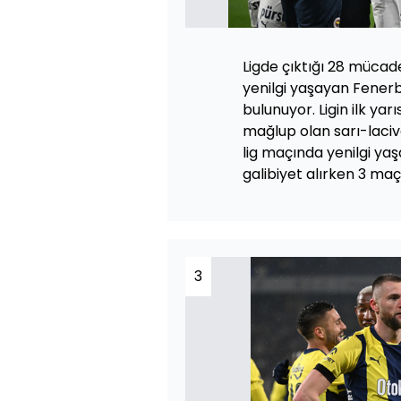
Ligde çıktığı 28 mücade
yenilgi yaşayan Fenerb
bulunuyor. Ligin ilk ya
mağlup olan sarı-lacive
lig maçında yenilgi yaş
galibiyet alırken 3 maç
3