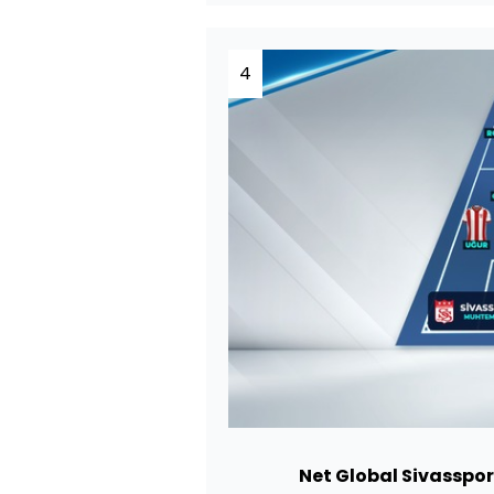
4
Net Global Sivasspor