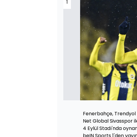
1
Fenerbahçe, Trendyol S
Net Global Sivasspor 
4 Eylül Stadı'nda oyna
beIN Sports 1'den yayı