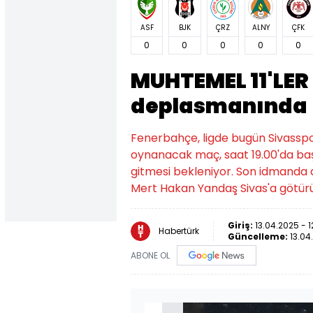
ASF
BJK
ÇRZ
ALNY
ÇFK
0
0
0
0
0
MUHTEMEL 11'LER 
deplasmanında
Fenerbahçe, ligde bugün Sivasspo
oynanacak maç, saat 19.00'da ba
gitmesi bekleniyor. Son idmanda
Mert Hakan Yandaş Sivas'a götür
Giriş:
13.04.2025 - 1
Habertürk
Güncelleme:
13.04
ABONE OL