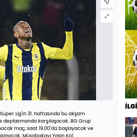
İLG
üper Lig'in 31. haftasında bu akşam
ile deplasmanda karşılaşacak. BG Grup
nacak maç, saat 19.00'da başlayacak ve
nlanacak. Müsabakayı Yasin Kol