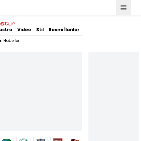
astro
Video
Stil
Resmi İlanlar
m Haberler