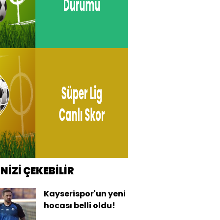
İNİZİ ÇEKEBİLİR
Kayserispor'un yeni
hocası belli oldu!