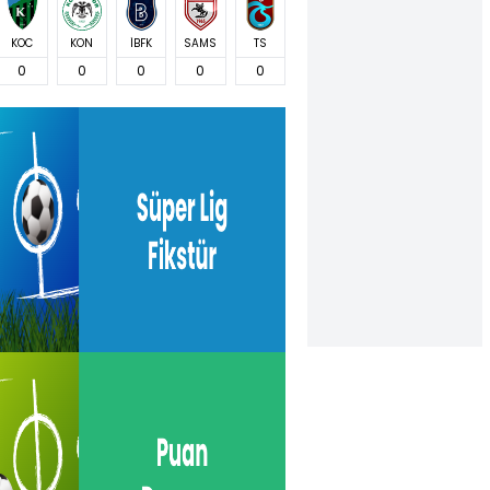
KOC
KON
İBFK
SAMS
TS
0
0
0
0
0