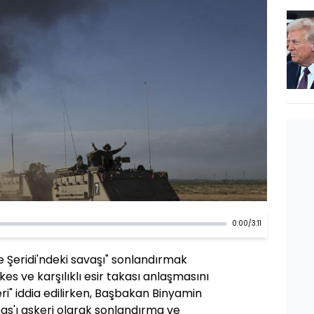
0:00
/
3:11
zze Şeridi'ndeki savaşı" sonlandırmak
kes ve karşılıklı esir takası anlaşmasını
ri" iddia edilirken, Başbakan Binyamin
s'ı askeri olarak sonlandırma ve