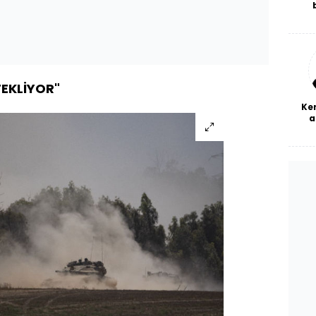
De
haf
a
bl
TEKLİYOR"
Ke
a