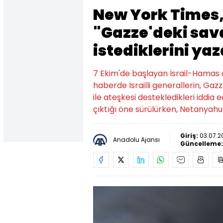
New York Times, İ
"Gazze'deki sav
istediklerini yaz
7 Ekim'de başlayan İsrail-Hamas ç
haberde İsrailli generallerin, Ga
ile ateşkesi destekledikleri iddia 
çıktığı öne sürülürken, Netanyahu
Giriş:
03.07.2
Anadolu Ajansı
Güncelleme