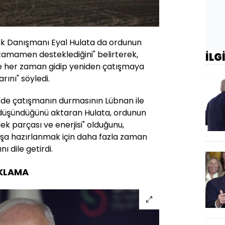
enlik Danışmanı Eyal Hulata da ordunun
"tamamen desteklediğini" belirterek,
İLG
de her zaman gidip yeniden çatışmaya
rını" söyledi.
ze'de çatışmanın durmasının Lübnan ile
i düşündüğünü aktaran Hulata, ordunun
k parçası ve enerjisi" olduğunu,
avaşa hazırlanmak için daha fazla zaman
 dile getirdi.
KLAMA