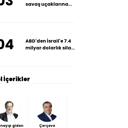
03
savaş uçaklarına
önleme
04
ABD'den İsrail'e 7.4
milyar dolarlık silah
satışı
l İçerikler
nayıp giden
Çerçeve
Savaş
İki "hain