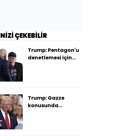
İNİZİ ÇEKEBİLİR
Trump: Pentagon'u
denetlemesi için
Musk'a izin verdim
Trump: Gazze
konusunda
acelemiz yok