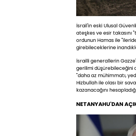
İsrail'in eski Ulusal Güv
ateşkes ve esir takasını 
ordunun Hamas ile "ileri
girebileceklerine inandıkla
İsrailli generallerin Gaz
gerilimi düşürebileceğin
"daha az mühimmatı, yede
Hizbullah ile olası bir s
kazanacağını hesapladığını
NETANYAHU'DAN AÇI