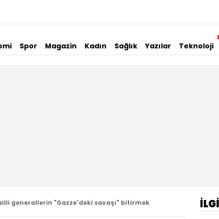
omi
Spor
Magazin
Kadın
Sağlık
Yazılar
Teknoloji
İLG
illi generallerin "Gazze'deki savaşı" bitirmek