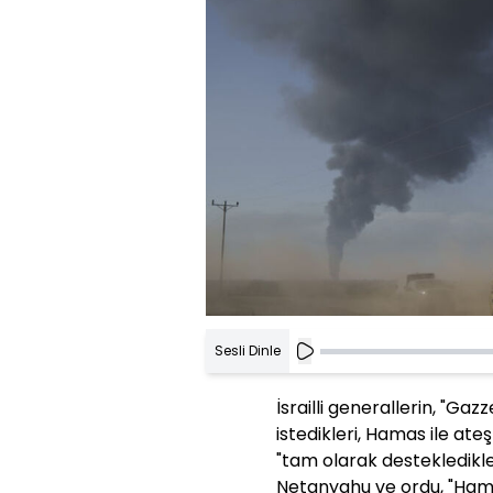
Sesli Dinle
İsrailli generallerin, "Ga
istedikleri, Hamas ile ateş
"tam olarak destekledikle
Netanyahu ve ordu, "Hama