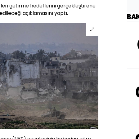
irleri getirme hedeflerini gerçekleştirene
edileceği açıklamasını yaptı.
BA
imes (NYT) gazetesinin haberine göre,