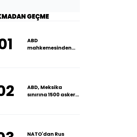
KMADAN GEÇME
01
ABD
mahkemesinden
Trump'a "USAID"
engeli
02
ABD, Meksika
sınırına 1500 asker
daha gönderecek
NATO'dan Rus