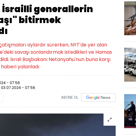
srailli generallerin
aşı" bitirmek
dı
atışmaları aylardır sürerken, NYT'de yer alan
zze'deki savaşı sonlandırmak istedikleri ve Hamas
edildi. İsrail Başbakanı Netanyahu'nun buna karşı
 haberi yalanladı
024 - 07:56
:
03.07.2024 - 07:56
ABONE OL