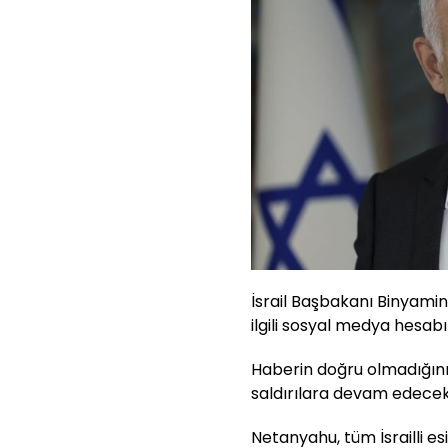
İsrail Başbakanı Binyami
ilgili sosyal medya hesab
Haberin doğru olmadığın
saldırılara devam edecekle
Netanyahu, tüm İsrailli es