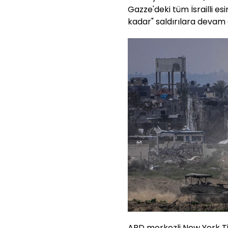
Gazze'deki tüm İsrailli es
kadar" saldırılara devam 
ABD merkezli New York T