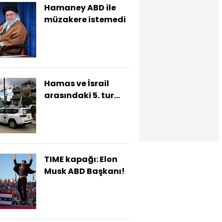
Hamaney ABD ile
müzakere istemedi
Hamas ve İsrail
arasındaki 5. tur
esir takası
tamamlandı
TIME kapağı: Elon
Musk ABD Başkanı!