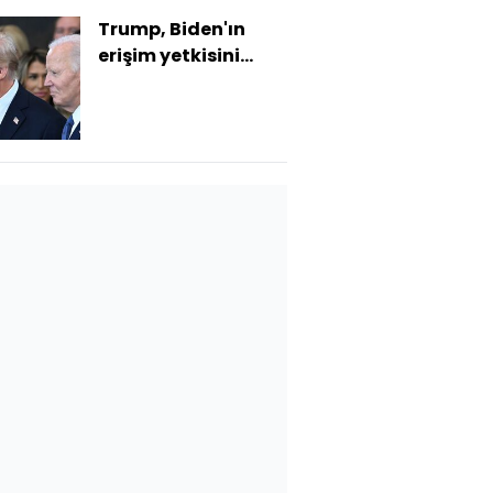
Trump, Biden'ın
erişim yetkisini
iptal etti