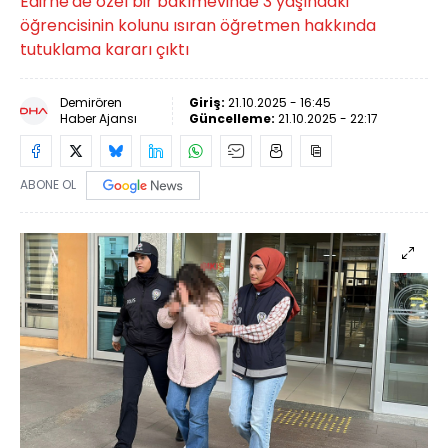
Edirne'de özel bir bakımevinde 3 yaşındaki
öğrencisinin kolunu ısıran öğretmen hakkında
tutuklama kararı çıktı
Demirören
Giriş:
21.10.2025 - 16:45
Haber Ajansı
Güncelleme:
21.10.2025 - 22:17
ABONE OL