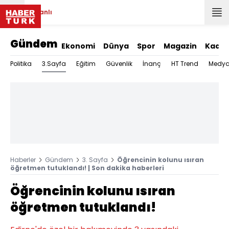
Canlı
Gündem
Ekonomi
Dünya
Spor
Magazin
Kadın
3.Sayfa
Politika
Eğitim
Güvenlik
İnanç
HT Trend
Medy
Haberler
Gündem
3. Sayfa
Öğrencinin kolunu ısıran
öğretmen tutuklandı! | Son dakika haberleri
Öğrencinin kolunu ısıran
öğretmen tutuklandı!