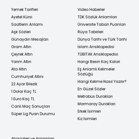
Yemek Tarifleri
Video Haberler
Ayetel Kürsi
TDK Sözlük Anlamları
Saatlerin Anlamı
Üniversite Taban Puanları
Aşk Sözleri
Rüya Tabirleri
Günaydın Mesajları
Dünya Tarihi ve Türk Tarihi
Gram Altın
İslam Ansiklopedisi
Çeyrek Altın
TÜBİTAK Ansiklopedisi
Yarım Altın
Hangi Besin Kaç Kalori
Ata Altın
Eş Anlamlı Kelimeler
Sözlüğü
Cumhuriyet Altını
Hangi Kelime Nasıl Yazılır?
22 Ayar Bilezik
En Güzel Sözler
1 Dolar Kaç TL
Metrobüs Durakları
1 Euro Kaç TL
Marmaray Durakları
Canlı Maç Sonuçları
Erkek İsimleri
Süper Lig Puan Durumu
Kız İsimleri
Atasözleri ve Anlamları