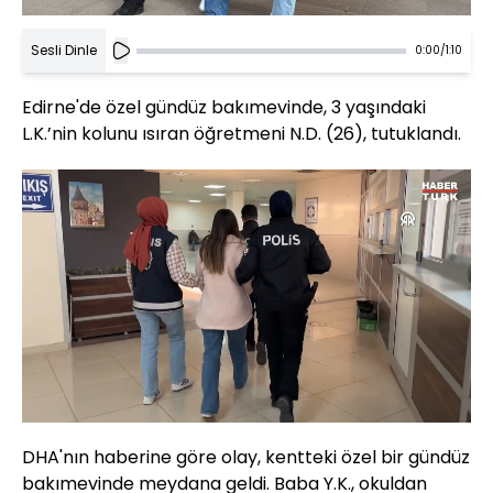
Sesli Dinle
0:00
/
1:10
Edirne'de özel gündüz bakımevinde, 3 yaşındaki
L.K.’nin kolunu ısıran öğretmeni N.D. (26), tutuklandı.
Yüklendi
:
94.08%
Sesi
Oynatma
720
Aç
Hızı
DHA'nın haberine göre olay, kentteki özel bir gündüz
bakımevinde meydana geldi. Baba Y.K., okuldan