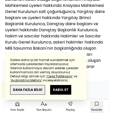
Mahkemesi üyeleri hakkında Anayasa Mahkemesi
Genel Kurulunun salt çoğunluğunca, Yargıtay daire
başkanı ve üyeleri hakkında Yargıtay Birinci
Başkanlık Kurulunca, Danıştay daire başkanı ve
üyeleri hakkında Danıştay Başkanlık Kurulunca,
hakim ve savcılar hakkında Hakimler ve Savcılar
Kurulu Genel Kurulunca, askeri hakimler hakkında
Milli Savunma Bakanı'nın başkanlığında oluşan
komisyonca ve Sayıştay meslek mensupları
hakkında Sayıştay Başkanı başkanlığında oluşan
Sizlere daha iyi bir hizmet sunabilmek için
sitemizde çerezlerden faydalanıyoruz.
komisyonca meslekten çıkarılmalarına karar
Sitemizi kullanmaya devam ederek çerezleri
Powered by
Translate
verilecek.
kullanmamıza izin vermiş oluyorsunuz.
Detaylı bilgi almak için
‘Çerez Politikasını’
ve
‘Aydınlatma Metnini’
inceleyebilirsiniz.
Bu çeviride
Google Translete
kullanılmıştır.
Anlam ve çeviri hatalarından
haberturk.com
DAHA FAZLA BİLGİ
KABUL ET
sorumlu değildir.
Ana Sayfa
Yazı Boyutu
Paylaş
Favoriler