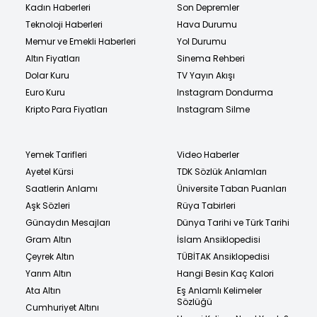
Kadın Haberleri
Son Depremler
Teknoloji Haberleri
Hava Durumu
Memur ve Emekli Haberleri
Yol Durumu
Altın Fiyatları
Sinema Rehberi
Dolar Kuru
TV Yayın Akışı
Euro Kuru
Instagram Dondurma
Kripto Para Fiyatları
Instagram Silme
Yemek Tarifleri
Video Haberler
Ayetel Kürsi
TDK Sözlük Anlamları
Saatlerin Anlamı
Üniversite Taban Puanları
Aşk Sözleri
Rüya Tabirleri
Günaydın Mesajları
Dünya Tarihi ve Türk Tarihi
Gram Altın
İslam Ansiklopedisi
Çeyrek Altın
TÜBİTAK Ansiklopedisi
Yarım Altın
Hangi Besin Kaç Kalori
Ata Altın
Eş Anlamlı Kelimeler
Sözlüğü
Cumhuriyet Altını