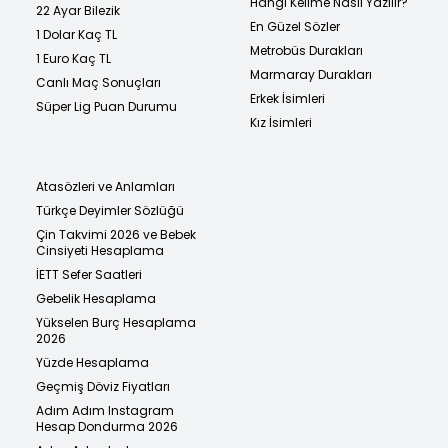
Hangi Kelime Nasıl Yazılır?
22 Ayar Bilezik
En Güzel Sözler
1 Dolar Kaç TL
Metrobüs Durakları
1 Euro Kaç TL
Marmaray Durakları
Canlı Maç Sonuçları
Erkek İsimleri
Süper Lig Puan Durumu
Kız İsimleri
Atasözleri ve Anlamları
Türkçe Deyimler Sözlüğü
Çin Takvimi 2026 ve Bebek
Cinsiyeti Hesaplama
İETT Sefer Saatleri
Gebelik Hesaplama
Yükselen Burç Hesaplama
2026
Yüzde Hesaplama
Geçmiş Döviz Fiyatları
Adım Adım Instagram
Hesap Dondurma 2026