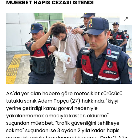
MÜEBBET HAPİS CEZASI İSTENDİ
AA'da yer alan habere göre motosiklet sürücüsü
tutuklu sanık Adem Topçu (27) hakkında, "kişiyi
yerine getirdiği kamu görevi nedeniyle
yakalanmamak amacıyla kasten öldürme"
suçundan müebbet, "trafik güvenliğini tehlikeye
sokma" suçundan ise 3 aydan 2 yıla kadar hapis
cezası istemiyle hazırlanan iddianame, Ordu 2. Ağır