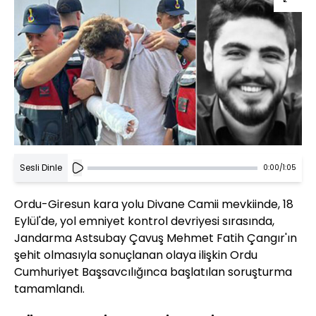
Sesli Dinle
0:00
/
1:05
Ordu-Giresun kara yolu Divane Camii mevkiinde, 18
Eylül'de, yol emniyet kontrol devriyesi sırasında,
Jandarma Astsubay Çavuş Mehmet Fatih Çangır'ın
şehit olmasıyla sonuçlanan olaya ilişkin Ordu
Cumhuriyet Başsavcılığınca başlatılan soruşturma
tamamlandı.