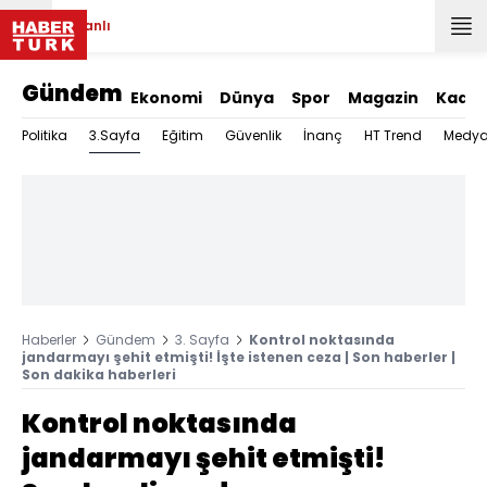
Canlı
Gündem
Ekonomi
Dünya
Spor
Magazin
Kadın
3.Sayfa
Politika
Eğitim
Güvenlik
İnanç
HT Trend
Medy
Haberler
Gündem
3. Sayfa
Kontrol noktasında
jandarmayı şehit etmişti! İşte istenen ceza | Son haberler |
Son dakika haberleri
Kontrol noktasında
jandarmayı şehit etmişti!