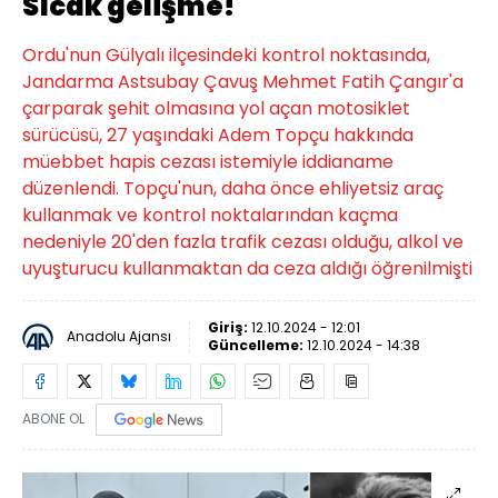
Sıcak gelişme!
Ordu'nun Gülyalı ilçesindeki kontrol noktasında,
Jandarma Astsubay Çavuş Mehmet Fatih Çangır'a
çarparak şehit olmasına yol açan motosiklet
sürücüsü, 27 yaşındaki Adem Topçu hakkında
müebbet hapis cezası istemiyle iddianame
düzenlendi. Topçu'nun, daha önce ehliyetsiz araç
kullanmak ve kontrol noktalarından kaçma
nedeniyle 20'den fazla trafik cezası olduğu, alkol ve
uyuşturucu kullanmaktan da ceza aldığı öğrenilmişti
Giriş:
12.10.2024 - 12:01
Anadolu Ajansı
Güncelleme:
12.10.2024 - 14:38
ABONE OL