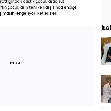
arattığından otistik çocuklarda süt
fin çocukların tehlike karşısında endişe
şımasını engelliyor. Refleksleri
İLG
REKLAM