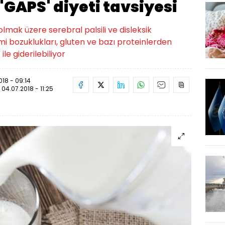
'GAPS' diyeti tavsiyesi
lmak üzere serebral palsili ve disleksik
mi bozuklukları, gluten ve bazı proteinlerden
le giderilebiliyor
018 - 09:14
:
04.07.2018 - 11:25