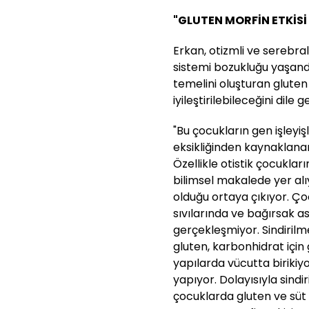
"GLUTEN MORFİN ETKİSİ
Erkan, otizmli ve serebra
sistemi bozukluğu yaşand
temelini oluşturan glute
iyileştirilebileceğini dile 
"Bu çocukların gen işleyiş
eksikliğinden kaynaklanan
Özellikle otistik çocuklar
bilimsel makalede yer alı
olduğu ortaya çıkıyor. Çoc
sıvılarında ve bağırsak as
gerçekleşmiyor. Sindirilme
gluten, karbonhidrat için 
yapılarda vücutta birikiyo
yapıyor. Dolayısıyla sindi
çocuklarda gluten ve süt p