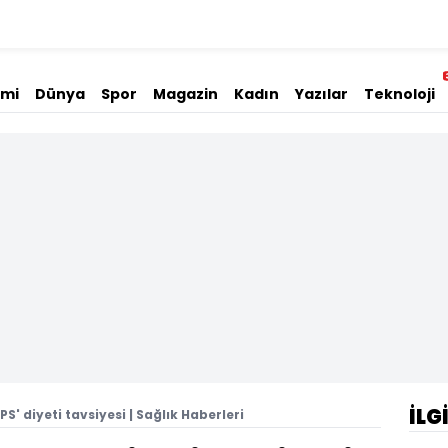
omi
Dünya
Spor
Magazin
Kadın
Yazılar
Teknoloji
İLG
S' diyeti tavsiyesi | Sağlık Haberleri