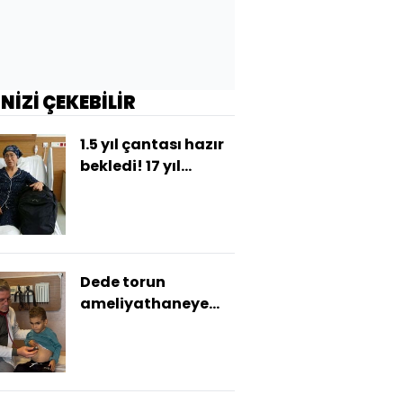
İNİZİ ÇEKEBİLİR
1.5 yıl çantası hazır
bekledi! 17 yıl
sonra...
Dede torun
ameliyathaneye
aynı sedyede girdi