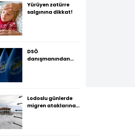
Yürüyen zatürre
salgınına dikkat!
DSÖ
danışmanından
"iklim krizi kaynaklı
salgın" uyarısı
Lodoslu günlerde
migren ataklarına
dikkat!