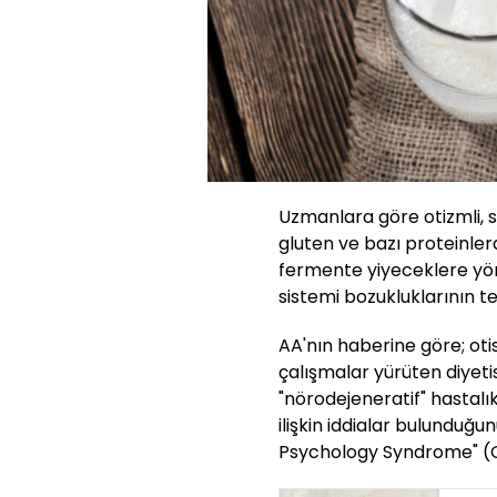
Uzmanlara göre otizmli, se
gluten ve bazı proteinle
fermente yiyeceklere yönle
sistemi bozukluklarının t
AA'nın haberine göre; ot
çalışmalar yürüten diyeti
"nörodejeneratif" hastalı
ilişkin iddialar bulunduğu
Psychology Syndrome" (GAP