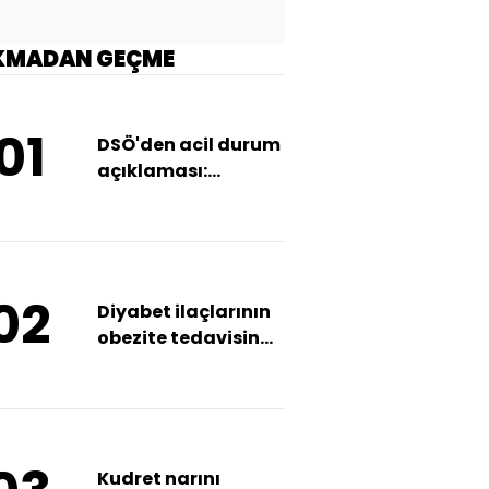
KMADAN GEÇME
01
DSÖ'den acil durum
açıklaması:
Vakalar artıyor
02
Diyabet ilaçlarının
obezite tedavisinde
kullanımı hekim
gözetiminde olmalı
Kudret narını