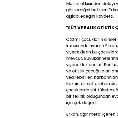
Morfin etkisinden dolayı 
gösterdiğini belirten Erk
aşılabileceğini kaydetti.
"SÜT VE BALIK OTİSTİK
Otizmli çocukların ailele
konusunda uyaran Erkan, ş
yiyeceklerin bu çocuklar
mevcut. Büyükannelerimi
yiyecekler bunlar. Bunlar,
ve otistik çocuğu olan an
yedirebilirler. Karbonhid
Kazein bir süt proteinidir,
çocuklarda süt tüketimi
bir teknik olduğundan evd
için çok değerli."
Erkan, ağır metal içeren b