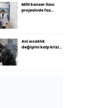
Milli kanser ilacı
projesinde faz
aşamasına
geçilmesi
hedefleniyor
Ani sıcaklık
değişimi kalp krizini
tetikleyebilir