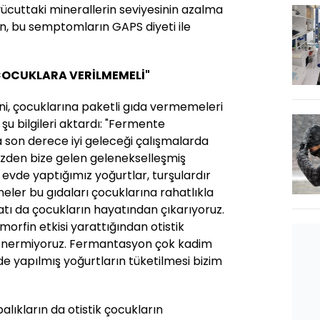
vücuttaki minerallerin seviyesinin azalma
an, bu semptomların GAPS diyeti ile
 ÇOCUKLARA VERİLMEMELİ"
rini, çocuklarına paketli gıda vermemeleri
u bilgileri aktardı: "Fermente
a son derece iyi geleceği çalışmalarda
zden bize gelen gelenekselleşmiş
 evde yaptığımız yoğurtlar, turşulardır
neler bu gıdaları çocuklarına rahatlıkla
ratı da çocukların hayatından çıkarıyoruz.
 morfin etkisi yarattığından otistik
 önermiyoruz. Fermantasyon çok kadim
e yapılmış yoğurtların tüketilmesi bizim
alıkların da otistik çocukların