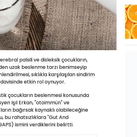
rebral palsili ve disleksik çocukların,
rden uzak beslenme tarzı benimseyip
ndirilmesi, sıklıkla karşılaşılan sindirim
edavisinde etkin rol oynuyor.
istik çocukların beslenmesi konusunda
syen Işıl Erkan, "otoimmün" ve
kların bağırsak kaynaklı olabileceğine
nu, bu rahatsızlıklara "Gut And
S) ismini verdiklerini belirtti.