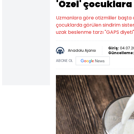
'Özel' çocuklara 
Uzmanlara göre otizmliler başta o
çocuklarda görülen sindirim siste
uzak beslenme tarzı "GAPS diyeti" i
Giriş:
04.07.2
Anadolu Ajansı
Güncelleme
ABONE OL