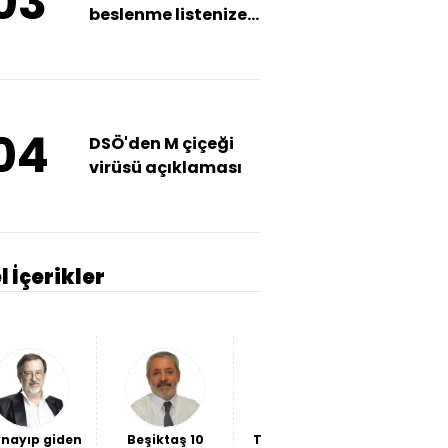
03
beslenme listenize
eklemek için 9
neden
04
DSÖ'den M çiçeği
virüsü açıklaması
l İçerikler
nayıp giden
Beşiktaş 10
THY bilançosu
İki "hain