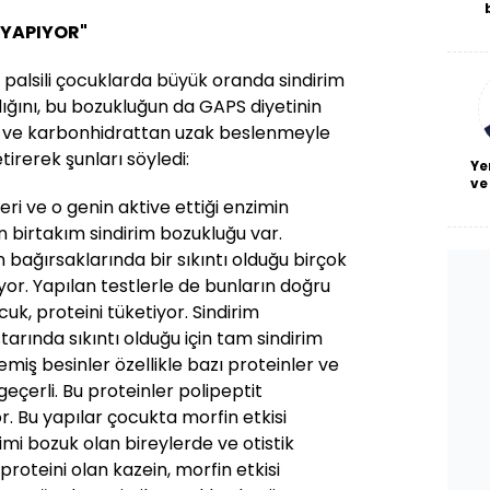
De
 YAPIYOR"
haf
a
l palsili çocuklarda büyük oranda sindirim
bl
ığını, bu bozukluğun da GAPS diyetinin
n ve karbonhidrattan uzak beslenmeyle
getirerek şunları söyledi:
Ye
ve
leri ve o genin aktive ettiği enzimin
 birtakım sindirim bozukluğu var.
ın bağırsaklarında bir sıkıntı olduğu birçok
yor. Yapılan testlerle de bunların doğru
uk, proteini tüketiyor. Sindirim
tarında sıkıntı olduğu için tam sindirim
miş besinler özellikle bazı proteinler ve
geçerli. Bu proteinler polipeptit
r. Bu yapılar çocukta morfin etkisi
rimi bozuk olan bireylerde ve otistik
roteini olan kazein, morfin etkisi