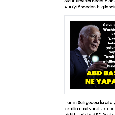
öldürülmesini hedef alan
ABD'yi önceden bilgilendi
İran'ın Salı gecesi İsrail
İsrail'in nasıl yanıt verec
birlikte gözler ABD Başkan