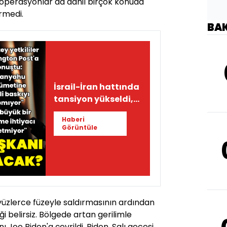
 operasyonlar da dahil birçok konuda
rmedi.
BA
İsrail-İran hattında
tansiyon yükseldi,
gözler Biden'da
Haberi
Görüntüle
'e yüzlerce füzeyle saldırmasının ardından
eği belirsiz. Bölgede artan gerilimle
ı Joe Biden'a çevrildi. Biden, Salı gecesi