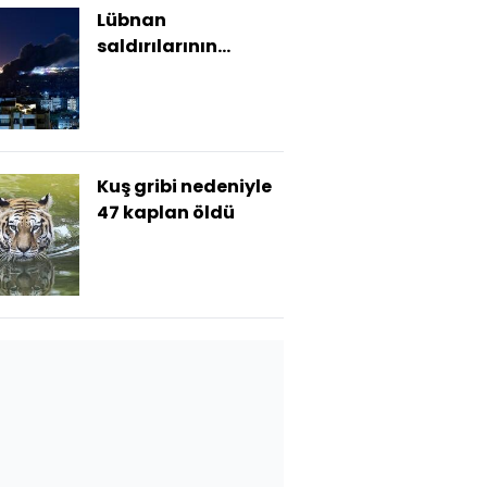
Lübnan
saldırılarının
bilançosu ne?
Kuş gribi nedeniyle
47 kaplan öldü