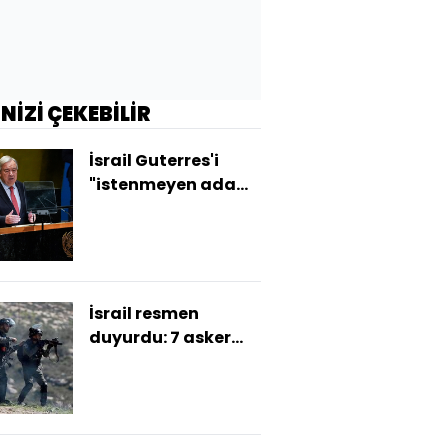
İNİZİ ÇEKEBİLİR
İsrail Guterres'i
"istenmeyen adam"
ilan etti
İsrail resmen
duyurdu: 7 asker
öldü