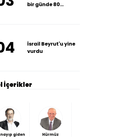
03
bir günde 80
Filistinliyi öldürdü
04
İsrail Beyrut'u yine
vurdu
l İçerikler
nayıp giden
Hürmüz
Avantaj
Ceuta'da