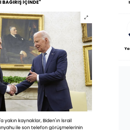
 BAĞIRIŞ İÇİNDE"
De
haf
a
bl
Ya
a yakın kaynaklar, Biden'ın İsrail
yahu ile son telefon görüşmelerinin