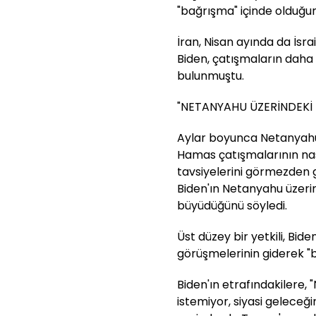
"bağrışma" içinde olduğun
İran, Nisan ayında da İsra
Biden, çatışmaların daha
bulunmuştu.
"NETANYAHU ÜZERİNDEKİ 
Aylar boyunca Netanyahu 
Hamas çatışmalarının nas
tavsiyelerini görmezden g
Biden'ın Netanyahu üzerind
büyüdüğünü söyledi.
Üst düzey bir yetkili, Bid
görüşmelerinin giderek "b
Biden'ın etrafındakilere
istemiyor, siyasi geleceğ