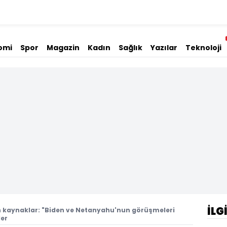
omi
Spor
Magazin
Kadın
Sağlık
Yazılar
Teknoloji
İLG
n kaynaklar: "Biden ve Netanyahu'nun görüşmeleri
ler