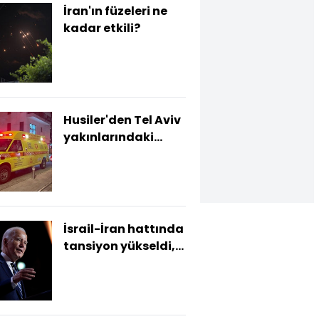
İran'ın füzeleri ne
kadar etkili?
Husiler'den Tel Aviv
yakınlarındaki
Yafa'ya saldırı
İsrail-İran hattında
tansiyon yükseldi,
gözler Biden'da