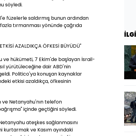
u söyledi.
il'e füzelerle saldırmış bunun ardından
 fazla tırmanması yönünde çağrıda
İLG
ETKİSİ AZALDIKÇA ÖFKESİ BÜYÜDÜ"
ve hükümeti, 7 Ekim'de başlayan İsrail-
ıl yürütüleceğine dair ABD'nin
eldi. Politico'ya konuşan kaynaklar
eki etkisi azaldıkça, öfkesinin
en ve Netanyahu'nın telefon
ağrışma" içinde geçtiğini söyledi.
, "Netanyahu ateşkes sağlanmasını
ini kurtarmak ve Kasım ayındaki