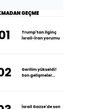
KMADAN GEÇME
01
Trump'tan ilginç
İsrail-İran yorumu
02
Gerilim yükseldi!
Son gelişmeler
neler?
İsrail Gazze'de son