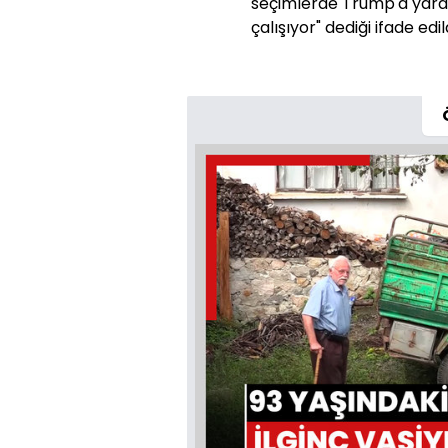
seçimlerde Trump'a yard
çalışıyor" dediği ifade edild