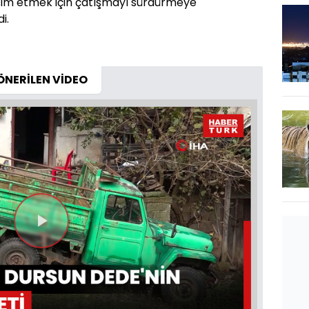
ım etmek için çatışmayı sürdürmeye
i.
ÖNERİLEN VİDEO
Videoyu
Oynat