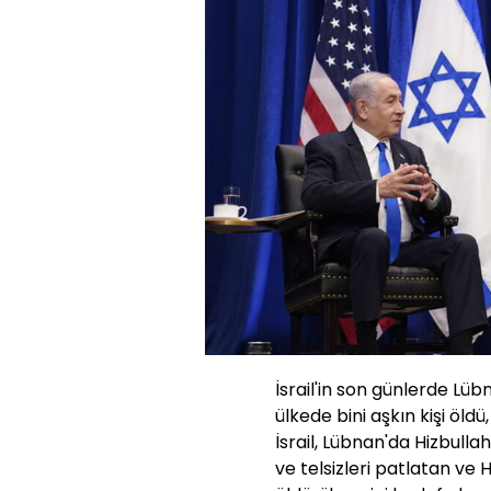
İsrail'in son günlerde Lü
ülkede bini aşkın kişi öldü,
İsrail, Lübnan'da Hizbulla
ve telsizleri patlatan ve 