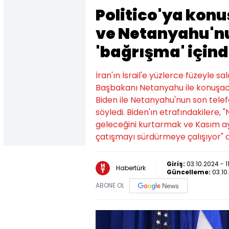
Politico'ya kon
ve Netanyahu'n
'bağrışma' içind
İran'ın İsrail'e yüzlerce füzeyle s
Başbakanı Netanyahu ile konuşacağ
Biden ile Netanyahu'nun son telef
söyledi. Biden'ın etrafındakilere,
geleceğini kurtarmak ve Kasım a
çatışmayı sürdürmeye çalışıyor" de
Giriş:
03.10.2024 - 1
Habertürk
Güncelleme:
03.10
ABONE OL