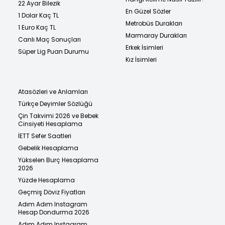
22 Ayar Bilezik
En Güzel Sözler
1 Dolar Kaç TL
Metrobüs Durakları
1 Euro Kaç TL
Marmaray Durakları
Canlı Maç Sonuçları
Erkek İsimleri
Süper Lig Puan Durumu
Kız İsimleri
Atasözleri ve Anlamları
Türkçe Deyimler Sözlüğü
Çin Takvimi 2026 ve Bebek
Cinsiyeti Hesaplama
İETT Sefer Saatleri
Gebelik Hesaplama
Yükselen Burç Hesaplama
2026
Yüzde Hesaplama
Geçmiş Döviz Fiyatları
Adım Adım Instagram
Hesap Dondurma 2026
Adım Adım Instagram