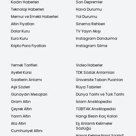
Kadın Haberleri
Son Depremler
Teknoloji Haberleri
Hava Durumu
Memur ve Emekli Haberleri
Yol Durumu
Altın Fiyatları
Sinema Rehberi
Dolar Kuru
TV Yayın Akışı
Euro Kuru
Instagram Dondurma
Kripto Para Fiyatları
Instagram Silme
Yemek Tarifleri
Video Haberler
Ayetel Kürsi
TDK Sözlük Anlamları
Saatlerin Anlamı
Üniversite Taban Puanları
Aşk Sözleri
Rüya Tabirleri
Günaydın Mesajları
Dünya Tarihi ve Türk Tarihi
Gram Altın
İslam Ansiklopedisi
Çeyrek Altın
TÜBİTAK Ansiklopedisi
Yarım Altın
Hangi Besin Kaç Kalori
Ata Altın
Eş Anlamlı Kelimeler
Sözlüğü
Cumhuriyet Altını
Hangi Kelime Nasıl Yazılır?