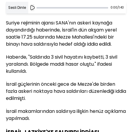
Sesli Dinle
0:00
/
1:43
Suriye rejiminin ajansı SANA'nın askeri kaynağa
dayandırdığı haberinde, İsrail'in dün akşam yerel
saatle 17.25 sularında Mezze Mahallesi'ndeki bir
binayı hava saldırısıyla hedef aldığı iddia edildi.
Haberde, "Saldırıda 3 sivil hayatını kaybetti, 3 sivil
yaralandı. Bölgede maddi hasar oluştu." ifadesi
kullanıldı.
İsrail güçlerinin önceki gece de Mezze'de birden
fazla askeri noktaya hava saldırıları düzenlediği iddia
edilmişti.
İsrail makamlarından saldırıya ilişkin henüz açıklama
yapılmadı.
İSRAİL, LAZKİYE'YE SALDIRDI İDDİASI