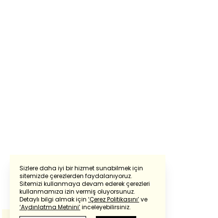
Sizlere daha iyi bir hizmet sunabilmek için
sitemizde çerezlerden faydalanıyoruz.
Sitemizi kullanmaya devam ederek çerezleri
Powered by
Translate
kullanmamıza izin vermiş oluyorsunuz.
Detaylı bilgi almak için
‘Çerez Politikasını’
ve
‘Aydınlatma Metnini’
inceleyebilirsiniz.
Bu çeviride
Google Translete
kullanılmıştır.