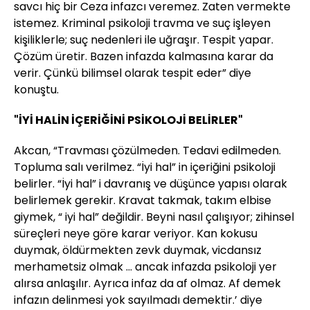
savcı hiç bir Ceza infazcı veremez. Zaten vermekte
istemez. Kriminal psikoloji travma ve suç işleyen
kişiliklerle; suç nedenleri ile uğraşır. Tespit yapar.
Çözüm üretir. Bazen infazda kalmasına karar da
verir. Çünkü bilimsel olarak tespit eder” diye
konuştu.
"İYİ HALİN İÇERİĞİNİ PSİKOLOJİ BELİRLER"
Akcan, “Travması çözülmeden. Tedavi edilmeden.
Topluma salı verilmez. “İyi hal” in içeriğini psikoloji
belirler. “İyi hal” i davranış ve düşünce yapısı olarak
belirlemek gerekir. Kravat takmak, takım elbise
giymek, “ iyi hal” değildir. Beyni nasıl çalışıyor; zihinsel
süreçleri neye göre karar veriyor. Kan kokusu
duymak, öldürmekten zevk duymak, vicdansız
merhametsiz olmak ... ancak infazda psikoloji yer
alırsa anlaşılır. Ayrıca infaz da af olmaz. Af demek
infazın delinmesi yok sayılmadı demektir.’ diye