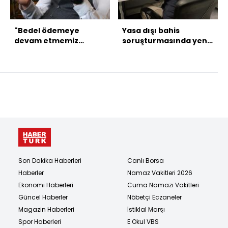
"Bedel ödemeye
Yasa dışı bahis
devam etmemiz
soruşturmasında yeni
gereken bir
iddianame!
noktadayız"
Son Dakika Haberleri
Canlı Borsa
Haberler
Namaz Vakitleri 2026
Ekonomi Haberleri
Cuma Namazı Vakitleri
Güncel Haberler
Nöbetçi Eczaneler
Magazin Haberleri
İstiklal Marşı
Spor Haberleri
E Okul VBS