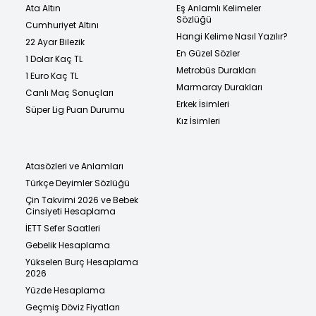
Ata Altın
Eş Anlamlı Kelimeler
Sözlüğü
Cumhuriyet Altını
Hangi Kelime Nasıl Yazılır?
22 Ayar Bilezik
En Güzel Sözler
1 Dolar Kaç TL
Metrobüs Durakları
1 Euro Kaç TL
Marmaray Durakları
Canlı Maç Sonuçları
Erkek İsimleri
Süper Lig Puan Durumu
Kız İsimleri
Atasözleri ve Anlamları
Türkçe Deyimler Sözlüğü
Çin Takvimi 2026 ve Bebek
Cinsiyeti Hesaplama
İETT Sefer Saatleri
Gebelik Hesaplama
Yükselen Burç Hesaplama
2026
Yüzde Hesaplama
Geçmiş Döviz Fiyatları