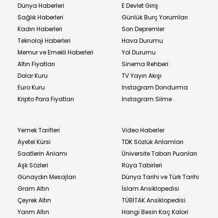
Dünya Haberleri
E Devlet Giriş
Sağlık Haberleri
Günlük Burç Yorumları
Kadın Haberleri
Son Depremler
Teknoloji Haberleri
Hava Durumu
Memur ve Emekli Haberleri
Yol Durumu
Altın Fiyatları
Sinema Rehberi
Dolar Kuru
TV Yayın Akışı
Euro Kuru
Instagram Dondurma
Kripto Para Fiyatları
Instagram Silme
Yemek Tarifleri
Video Haberler
Ayetel Kürsi
TDK Sözlük Anlamları
Saatlerin Anlamı
Üniversite Taban Puanları
Aşk Sözleri
Rüya Tabirleri
Günaydın Mesajları
Dünya Tarihi ve Türk Tarihi
Gram Altın
İslam Ansiklopedisi
Çeyrek Altın
TÜBİTAK Ansiklopedisi
Yarım Altın
Hangi Besin Kaç Kalori