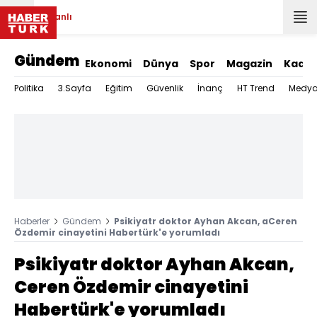
Canlı
Gündem
Ekonomi
Dünya
Spor
Magazin
Kadın
Politika
3.Sayfa
Eğitim
Güvenlik
İnanç
HT Trend
Medy
Haberler
Gündem
Psikiyatr doktor Ayhan Akcan, aCeren
Özdemir cinayetini Habertürk'e yorumladı
Psikiyatr doktor Ayhan Akcan,
Ceren Özdemir cinayetini
Habertürk'e yorumladı