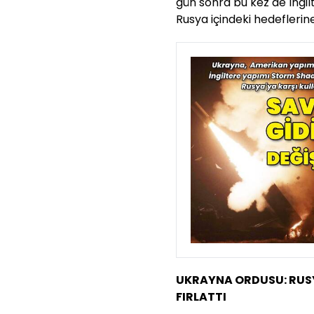
gün sonra bu kez de İngi
Rusya içindeki hedeflerine
UKRAYNA ORDUSU: RUSY
FIRLATTI