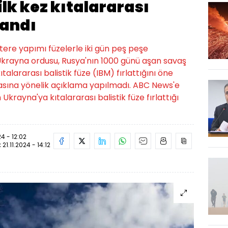
lk kez kıtalararası
landı
tere yapımı füzelerle iki gün peş peşe
 Ukrayna ordusu, Rusya'nın 1000 günü aşan savaş
alararası balistik füze (IBM) fırlattığını öne
iasına yönelik açıklama yapılmadı. ABC News'e
n Ukrayna'ya kıtalararası balistik füze fırlattığı
24 - 12:02
:
21.11.2024 - 14:12