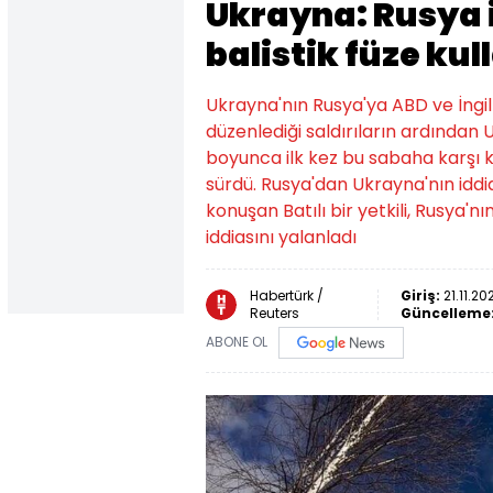
Ukrayna: Rusya i
balistik füze kul
Ukrayna'nın Rusya'ya ABD ve İngil
düzenlediği saldırıların ardından
boyunca ilk kez bu sabaha karşı kıt
sürdü. Rusya'dan Ukrayna'nın idd
konuşan Batılı bir yetkili, Rusya'nı
iddiasını yalanladı
Habertürk /
Giriş:
21.11.20
Reuters
Güncelleme
ABONE OL