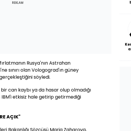
REKLAM
De
haf
a
bl
Ke
a
fırlatmanın Rusya'nın Astrahan
'ne sınırı olan Vologograd'ın güney
erçekleştiğini söyledi.
 bir can kaybı ya da hasar olup olmadığı
BM'i etkisiz hale getirip getirmediği
E AÇIK"
leri Bakanlığı Sözcüsü Maria Zaharova,