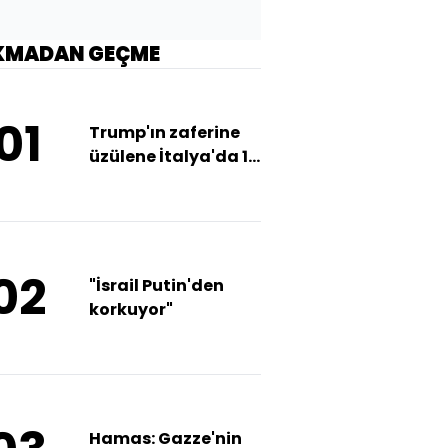
KMADAN GEÇME
01
Trump'ın zaferine
üzülene İtalya'da 1
euroya ev
02
"İsrail Putin'den
korkuyor"
Hamas: Gazze'nin