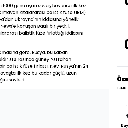
n 1000 günü aşan savaş boyunca ilk kez
lmayan kıtalararası balistik füze (IBM)
sya'dan Ukrayna'nın iddiasına yönelik
ews'e konuşan Batılı bir yetkili,
rarası balistik füze fırlattığı iddiasını
amasına göre, Rusya, bu sabah
ldırısı sırasında güney Astrahan
r balistik füze fırlattı. Kiev, Rusya'nın 24
avaşta ilk kez bu kadar güçlü, uzun
Öze
ğını söyledi.
TÜMÜ
Kay