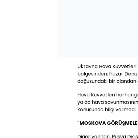
Ukrayna Hava Kuvvetleri 
bölgesinden, Hazar Denizi
doğusundaki bir alandan g
Hava Kuvvetleri herhangi
ya da hava savunmasının I
konusunda bilgi vermedi.
"MOSKOVA GÖRÜŞMELER
Diğer yandan, Rusya Dışiş