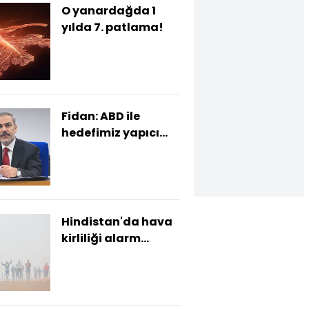
O yanardağda 1
yılda 7. patlama!
Fidan: ABD ile
hedefimiz yapıcı
diyalog
Hindistan'da hava
kirliliği alarm
veriyor