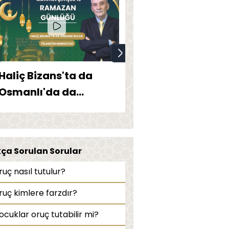
Haliç Bizans'ta da
Ustanın denizin
Osmanlı'da da
üstünde kondu
ticaretin merkeziydi
eser ve kuş evler
kça Sorulan Sorular
ruç nasıl tutulur?
ruç kimlere farzdır?
ocuklar oruç tutabilir mi?