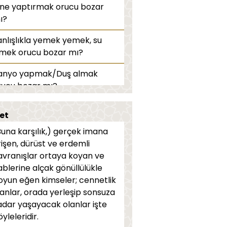
ğne yaptırmak orucu bozar
ı?
anlışlıkla yemek yemek, su
çmek orucu bozar mı?
anyo yapmak/Duş almak
rucu bozar mı?
ruç tutmayanlar teravih
et
mazı kılabilir mi?
Buna karşılık,) gerçek imana
adınlar teravih namazını
rişen, dürüst ve erdemli
mide kılabilir mi?
avranışlar ortaya koyan ve
ablerine alçak gönüllülükle
ravih namazı nasıl kılınır?
oyun eğen kimseler; cennetlik
lanlar, orada yerleşip sonsuza
uca niyet nasıl edilir?
adar yaşayacak olanlar işte
ruç kimlere farz değildir?
yleleridir.