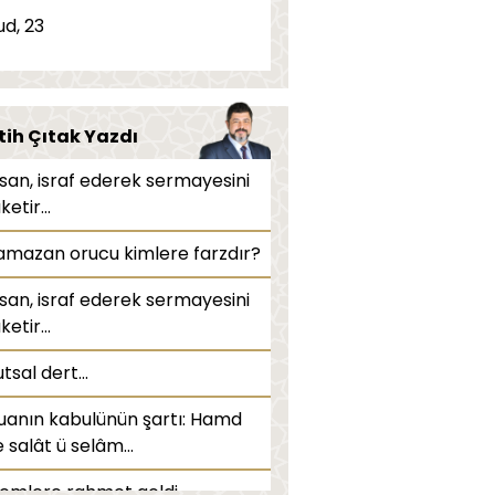
zan bitene kadar yemek
ud, 23
nilebilir mi?
ergi zekat yerine geçer mi?
tih Çıtak Yazdı
usmak orucu bozar mı?
nsan, israf ederek sermayesini
iyaliz orucu bozar mı?
ketir...
nsülin iğnesi orucu bozar mı?
amazan orucu kimlere farzdır?
itre miktarı ne kadardır?
nsan, israf ederek sermayesini
ketir...
eravih namazı kaç rekattır?
tsal dert...
dest nasıl alınır?
uanın kabulünün şartı: Hamd
tar duası nedir, nasıl edilir?
 salât ü selâm...
lemlere rahmet geldi...