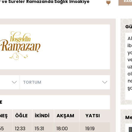
RAM
 ve Sureler
Ramazanda Sağlık
İmsakiye
Gü
A
i
y
v
uz
o
na
ş
E
NEŞ
ÖĞLE
İKİNDİ
AKŞAM
YATSI
Me
55
12:33
15:31
18:00
19:19