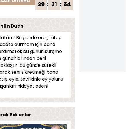
AZAN SAYFAMIZ
29
:
31
:
54
nün Duası
llah'ım! Bu günde oruç tutup
badete durmam için bana
ardımcı ol; bu günün sürçme
e günahlarından beni
aklaştır; bu günde sürekli
larak seni zikretmeği bana
sip eyle; tevfikinle ey yolunu
aşanları hidayet eden!
rak Edilenler