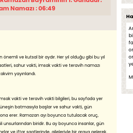
 Ramazan Bayramının 1. Günüdür.
am Namazı : 06:49
M
Ha
İt
Am
ö
bi
fa
Ef
o
s
o
nemli ve kutsal bir aydır. Her yıl olduğu gibi bu yıl
İn
y
saatleri, sahur vakti, imsak vakti ve teravih namazı
r takvim yayınlandı.
Ai
M
Şa
imsak vakti ve teravih vakti bilgileri, bu sayfada yer
E
 güneşin batmasıyla başlar ve sahur vakti, gün
hi
ona erer. Ramazan ayı boyunca tutulacak oruç,
Hü
 unsurlarından biridir. Bu ay boyunca insanlar, gün
r ve iftar saatlerinde, aileleriyle bir araya gelerek,
M