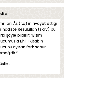
ü’minin en büyük korkusu...
dis
ikatla alâkalı bahisleri çok iyi
r ibni Âs (r.a)'ın rivayet ettiği
ğrenmek gerekir
r hadiste Resulullah (s.a.v) bu
rkı şöyle bildirir: “Bizim
endimiz (SAS) birbirimizi
rucumuzla Ehl-i Kitabın
evmeyi emretmiştir...
rucunu ayıran fark sahur
sanlığın kurtuluş reçetesi...
emeğidir.”
le ve din terbiyesi...
üslim
hitler arasında...
fendimiz'e (SAS), nefsin
lelerini sorarlardı...
r insan...
üslüman emindir...