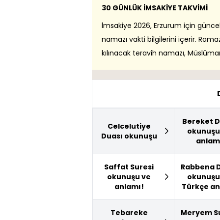
30 GÜNLÜK İMSAKİYE TAKVİMİ
İmsakiye 2026, Erzurum için güncel i
namazı vakti bilgilerini içerir. Ra
kılınacak teravih namazı, Müslümanl
Bereket D
Celcelutiye
okunuşu
Duası okunuşu
anlam
Saffat Suresi
Rabbena D
okunuşu ve
okunuşu
anlamı!
Türkçe an
Tebareke
Meryem Su