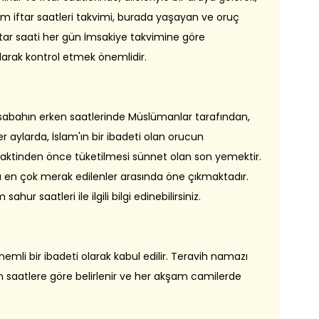
urum iftar saatleri takvimi, burada yaşayan ve oruç
A
 İftar saati her gün İmsakiye takvimine göre
ha
larak kontrol etmek önemlidir.
 sabahın erken saatlerinde Müslümanlar tarafından,
 aylarda, İslam'ın bir ibadeti olan orucun
aktinden önce tüketilmesi sünnet olan son yemektir.
 en çok merak edilenler arasında öne çıkmaktadır.
ur saatleri ile ilgili bilgi edinebilirsiniz.
mli bir ibadeti olarak kabul edilir. Teravih namazı
en saatlere göre belirlenir ve her akşam camilerde