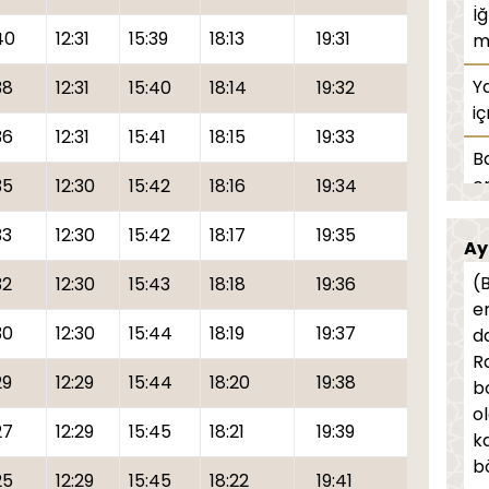
İ
40
12:31
15:39
18:13
19:31
m
Y
38
12:31
15:40
18:14
19:32
i
36
12:31
15:41
18:15
19:33
B
o
35
12:30
15:42
18:16
19:34
O
33
12:30
15:42
18:17
19:35
Ay
na
(
32
12:30
15:43
18:18
19:36
K
e
ca
30
12:30
15:44
18:19
19:37
d
R
Te
29
12:29
15:44
18:20
19:38
b
o
Or
27
12:29
15:45
18:21
19:39
k
O
bö
25
12:29
15:45
18:22
19:41