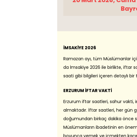
20 Mart 2026, Cuma
Bayr
İMSAKİYE 2026
Ramazan ayı, tüm Müslümanlar için ö
da İmsakiye 2026 ile birlikte, iftar 
saati gibi bilgileri içeren detaylı bi
ERZURUM İFTAR VAKTİ
Erzurum iftar saatleri, sahur vakti, 
almaktadır. İftar saatleri, her gün
doğumundan birkaç dakika önce s
Müslümanların ibadetinin en önemli
boyunca yemek ve içmekten kaçınırla