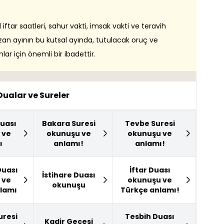
ftar saatleri, sahur vakti, imsak vakti ve teravih
mazan ayının bu kutsal ayında, tutulacak oruç ve
ar için önemli bir ibadettir.
Dualar ve Sureler
uası
Bakara Suresi
Tevbe Suresi
 ve
okunuşu ve
okunuşu ve
ı
anlamı!
anlamı!
uası
İftar Duası
İstihare Duası
 ve
okunuşu ve
okunuşu
lamı
Türkçe anlamı!
resi
Tesbih Duası
Kadir Gecesi