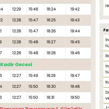
E
H
24
12:29
15:46
18:24
19:42
ye
22
12:28
15:47
18:25
19:43
V
Fa
1
12:28
15:47
18:26
19:44
K
İ
D
9
12:28
15:48
18:27
19:45
tü
İ
17
12:28
15:48
18:28
19:46
R
F
Kadir Gecesi
İ
tü
T
16
12:27
15:49
18:29
19:47
Ku
Ab
14
12:27
15:50
18:30
19:48
D
İf
3
12:27
15:50
18:31
19:50
ve
Â