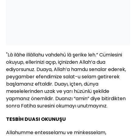
"Lâ ilâhe illâllahu vahdehû lâ şerike leh.” Cümlesini
okuyup, ellerinizi açıp, içinizden Allah’a dua
ediyorsunuz. Duaya, Allah’a hamdu senalar ederek,
peygamber efendimize salat-u selam getirerek
başlamanız eftaldir. Duayı, içten, dünya
meselelerinden uzak ve yarı hüzünlü şekilde
yapmanız önemlidir. Duanızı “amin” diye bitirdikten
sonra Fatiha suresini okumayı unutmayınız.
TESBİH DUASI OKUNUŞU
Allahumme entesselamu ve minkesselam,