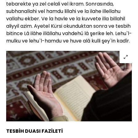
tebarekte ya zel celali vel ikram. Sonrasında,
subhanallahi vel hamdu lillahi ve la ilahe illellahu
vallahu ekber. Ve la havle ve la kuvvete illa billahil
aliyyil azim. Ayetel Kürsi okunduktan sonra ve tesbih
bitince Lâ ilâhe illâllahu vahdehû lâ şerike leh. Lehu`l-
mulku ve lehu`l-hamdu ve huve alâ kulli şey`in kadîr.
TESBİH DUASI FAZİLETİ