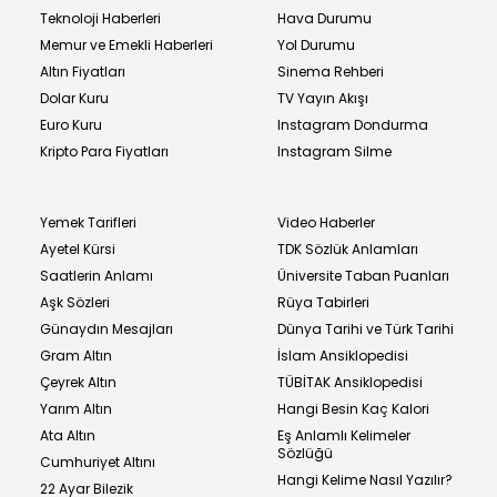
Teknoloji Haberleri
Hava Durumu
Memur ve Emekli Haberleri
Yol Durumu
Altın Fiyatları
Sinema Rehberi
Dolar Kuru
TV Yayın Akışı
Euro Kuru
Instagram Dondurma
Kripto Para Fiyatları
Instagram Silme
Yemek Tarifleri
Video Haberler
Ayetel Kürsi
TDK Sözlük Anlamları
Saatlerin Anlamı
Üniversite Taban Puanları
Aşk Sözleri
Rüya Tabirleri
Günaydın Mesajları
Dünya Tarihi ve Türk Tarihi
Gram Altın
İslam Ansiklopedisi
Çeyrek Altın
TÜBİTAK Ansiklopedisi
Yarım Altın
Hangi Besin Kaç Kalori
Ata Altın
Eş Anlamlı Kelimeler
Sözlüğü
Cumhuriyet Altını
Hangi Kelime Nasıl Yazılır?
22 Ayar Bilezik