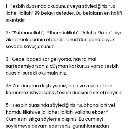
1-Tesbih duasında okudunuz veya söylediğiniz “La
ilahe illallah” 99 belayı defeder. Bu belaların en hafifi
sıkıntıdır
2- “Subhanallah”, “Elhamdulillah”, “Allahu Ekber” diye
zikretmek duanın efdalidir. Uhud’dan daha büyük
sevaba kavuşursunuz.
3- Gece ibadeti zor geliyorsa, hayra mal
sarfedemiyorsanız, düşman korkunuz varsa tesbih
duasını sürekli okumalısınız.
4- Zor duruma düştüyseniz, bela ve musibetten
korunmak istiyorsanız, tesbih duasını terk etmeyiniz.
5- Tesbih duasında söylediğiniz “Subhanallahi vel
hamdü lillahi ve la ilahe illallahi vallahü ekber.”
Cümlesini sıkça söyleme alışınız. Bu cümleyi
söylemeye devam ederseniz, günahlarınızdan