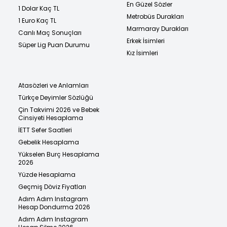
En Güzel Sözler
1 Dolar Kaç TL
Metrobüs Durakları
1 Euro Kaç TL
Marmaray Durakları
Canlı Maç Sonuçları
Erkek İsimleri
Süper Lig Puan Durumu
Kız İsimleri
Atasözleri ve Anlamları
Türkçe Deyimler Sözlüğü
Çin Takvimi 2026 ve Bebek
Cinsiyeti Hesaplama
İETT Sefer Saatleri
Gebelik Hesaplama
Yükselen Burç Hesaplama
2026
Yüzde Hesaplama
Geçmiş Döviz Fiyatları
Adım Adım Instagram
Hesap Dondurma 2026
Adım Adım Instagram